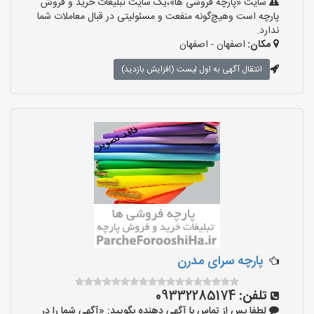
سایت «پارچه فروشی ها»،یک سایت تبلیغات خرید و فروش
پارچه است وهیچ‌گونه منفعت و مسئولیتی در قبال معاملات شما
ندارد.
مکان:
اصفهان - اصفهان
انتقال آگهی به اول لیست (افزایش بازدید)
پارچه سرای مدرن
تلفن:
09332285174
لطفا پس از تماس با آگهی دهنده بگویید: «آگهی شما را در