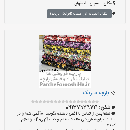
مکان:
اصفهان - اصفهان
انتقال آگهی به اول لیست (افزایش بازدید)
پارچه فابریک
تلفن:
09137939721
لطفا پس از تماس با آگهی دهنده بگویید: «آگهی شما را در
سایت «پارچه فروشی ها» دیده ام و کد «آگهی-4» را اعلام
کنید»