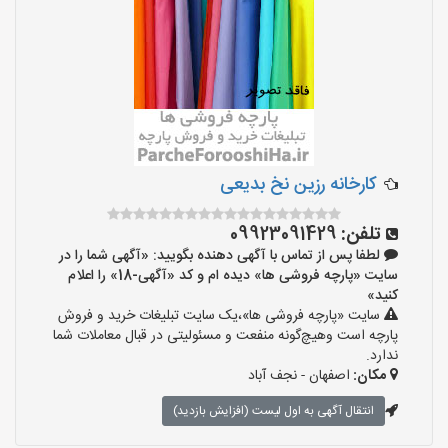
کارخانه رزین نخ بدیعی
تلفن:
09923091429
لطفا پس از تماس با آگهی دهنده بگویید: «آگهی شما را در
سایت «پارچه فروشی ها» دیده ام و کد «آگهی-18» را اعلام
کنید»
سایت «پارچه فروشی ها»،یک سایت تبلیغات خرید و فروش
پارچه است وهیچ‌گونه منفعت و مسئولیتی در قبال معاملات شما
ندارد.
مکان:
اصفهان - نجف‌ آباد
انتقال آگهی به اول لیست (افزایش بازدید)