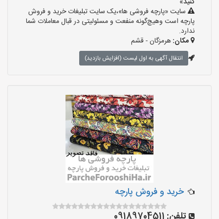
کنید»
سایت «پارچه فروشی ها»،یک سایت تبلیغات خرید و فروش
پارچه است وهیچ‌گونه منفعت و مسئولیتی در قبال معاملات شما
ندارد.
مکان:
هرمزگان - قشم
انتقال آگهی به اول لیست (افزایش بازدید)
خرید و فروش پارچه
تلفن:
09189704511