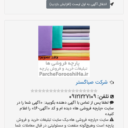
انتقال آگهی به اول لیست (افزایش بازدید)
شرکت صباگستر
تلفن:
09121227109
لطفا پس از تماس با آگهی دهنده بگویید: «آگهی شما را در
سایت «پارچه فروشی ها» دیده ام و کد «آگهی-16» را اعلام
کنید»
سایت «پارچه فروشی ها»،یک سایت تبلیغات خرید و فروش
پارچه است وهیچ‌گونه منفعت و مسئولیتی در قبال معاملات شما