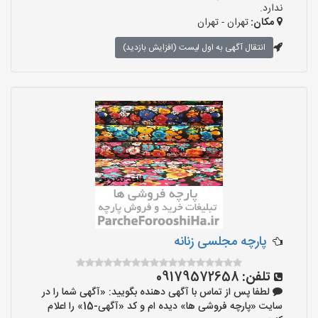
ندارد.
مکان:
تهران - تهران
انتقال آگهی به اول لیست (افزایش بازدید)
پارچه مجلسی زنانه
تلفن:
09179572658
لطفا پس از تماس با آگهی دهنده بگویید: «آگهی شما را در
سایت «پارچه فروشی ها» دیده ام و کد «آگهی-15» را اعلام