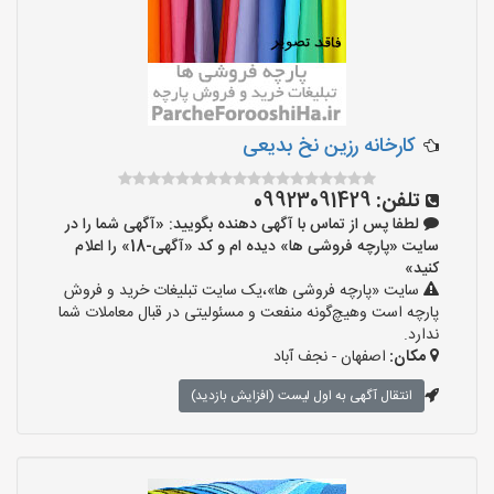
کارخانه رزین نخ بدیعی
تلفن:
09923091429
لطفا پس از تماس با آگهی دهنده بگویید: «آگهی شما را در
سایت «پارچه فروشی ها» دیده ام و کد «آگهی-18» را اعلام
کنید»
سایت «پارچه فروشی ها»،یک سایت تبلیغات خرید و فروش
پارچه است وهیچ‌گونه منفعت و مسئولیتی در قبال معاملات شما
ندارد.
مکان:
اصفهان - نجف‌ آباد
انتقال آگهی به اول لیست (افزایش بازدید)