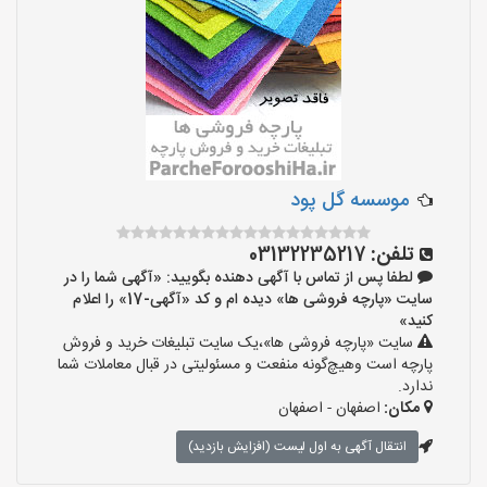
موسسه گل پود
تلفن:
03132235217
لطفا پس از تماس با آگهی دهنده بگویید: «آگهی شما را در
سایت «پارچه فروشی ها» دیده ام و کد «آگهی-17» را اعلام
کنید»
سایت «پارچه فروشی ها»،یک سایت تبلیغات خرید و فروش
پارچه است وهیچ‌گونه منفعت و مسئولیتی در قبال معاملات شما
ندارد.
مکان:
اصفهان - اصفهان
انتقال آگهی به اول لیست (افزایش بازدید)