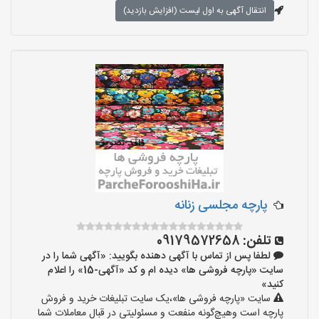
انتقال آگهی به اول لیست (افزایش بازدید)
پارچه مجلسی زنانه
تلفن:
09179572658
لطفا پس از تماس با آگهی دهنده بگویید: «آگهی شما را در
سایت «پارچه فروشی ها» دیده ام و کد «آگهی-15» را اعلام
کنید»
سایت «پارچه فروشی ها»،یک سایت تبلیغات خرید و فروش
پارچه است وهیچ‌گونه منفعت و مسئولیتی در قبال معاملات شما