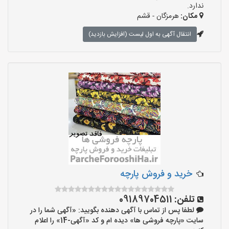
ندارد.
مکان:
هرمزگان - قشم
انتقال آگهی به اول لیست (افزایش بازدید)
خرید و فروش پارچه
تلفن:
09189704511
لطفا پس از تماس با آگهی دهنده بگویید: «آگهی شما را در
سایت «پارچه فروشی ها» دیده ام و کد «آگهی-14» را اعلام