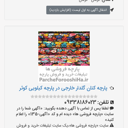
مکان:
کرمان - کرمان
انتقال آگهی به اول لیست (افزایش بازدید)
پارچه کتان گلدار خارجی در پارچه کیلویی کوثر
تلفن:
09338186023
لطفا پس از تماس با آگهی دهنده بگویید: «آگهی شما را در
سایت «پارچه فروشی ها» دیده ام و کد «آگهی-135» را اعلام
کنید»
سایت «پارچه فروشی ها»،یک سایت تبلیغات خرید و فروش