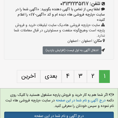
تلفن:
03132235217
لطفا پس از تماس با آگهی دهنده بگویید: «آگهی شما را در
سایت «پارچه فروشی ها» دیده ام و کد «آگهی-17» را اعلام
کنید»
سایت «پارچه فروشی ها»،یک سایت تبلیغات خرید و فروش
پارچه است وهیچ‌گونه منفعت و مسئولیتی در قبال معاملات شما
ندارد.
مکان:
اصفهان - اصفهان
انتقال آگهی به اول لیست (افزایش بازدید)
1
2
3
4
بعدی
آخرین
اگر شما هم به کار خرید و فروش پارچه مشغول هستید با کلیک روی
دکمه
درج آگهی و نام شما در این صفحه
در سایت «پارچه فروشی ها» ثبت
نام نموده و سپس خودتان را معرفی کنید.
درج آگهی و نام شما در این صفحه