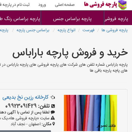
صفحه اصلی
ورود
ثبت نام در پارچه 
پارچه فروشی ها
پارچه براساس جنس
پارچه براساس رنگ طر
پارچه فروشی ها
فهرست
انواع پارچه
براساس جنس پارچه
پارچه 
خرید و فروش پارچه باراباس
پارچه باراباس شماره تلفن های شرکت های پارچه فروشی های پارچه باراباس در 
های پاچه پارچه بافی ها
کارخانه رزین نخ بدیعی
تلفن:
09923091429
لطفا پس از تماس با آگهی دهنده بگو
سایت «پارچه فروشی ها»،یک سای
مکان:
اصفهان - نجف‌ آباد