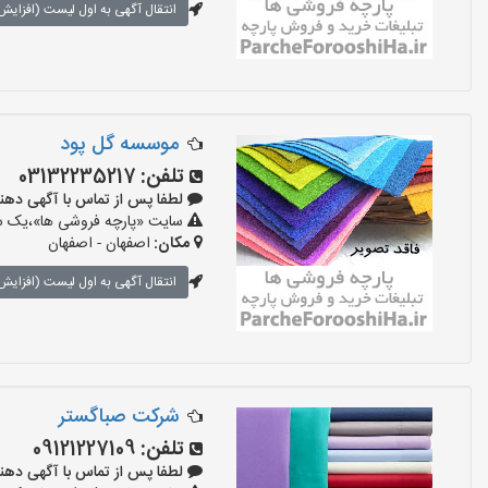
انتقال آگهی به اول لیست (افزایش 
موسسه گل پود
تلفن:
03132235217
لطفا پس از تماس با آگهی دهنده بگو
سایت «پارچه فروشی ها»،یک سای
مکان:
اصفهان - اصفهان
انتقال آگهی به اول لیست (افزایش 
شرکت صباگستر
تلفن:
09121227109
لطفا پس از تماس با آگهی دهنده بگو