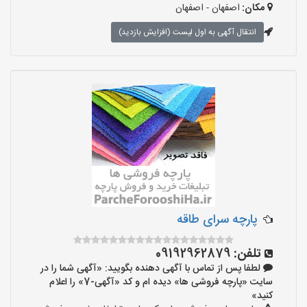
مکان:
اصفهان - اصفهان
انتقال آگهی به اول لیست (افزایش بازدید)
پارچه سرای طاقه
تلفن:
09192962879
لطفا پس از تماس با آگهی دهنده بگویید: «آگهی شما را در
سایت «پارچه فروشی ها» دیده ام و کد «آگهی-7» را اعلام
کنید»