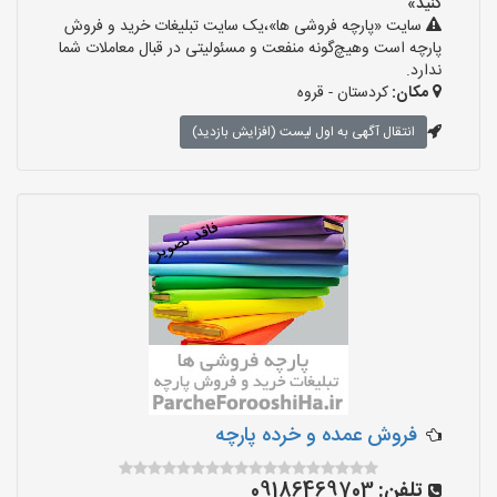
کنید»
سایت «پارچه فروشی ها»،یک سایت تبلیغات خرید و فروش
پارچه است وهیچ‌گونه منفعت و مسئولیتی در قبال معاملات شما
ندارد.
مکان:
کردستان - قروه
انتقال آگهی به اول لیست (افزایش بازدید)
فروش عمده و خرده پارچه
تلفن:
09186469703