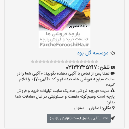
موسسه گل پود
تلفن:
03132235217
لطفا پس از تماس با آگهی دهنده بگویید: «آگهی شما را در
سایت «پارچه فروشی ها» دیده ام و کد «آگهی-17» را اعلام
کنید»
سایت «پارچه فروشی ها»،یک سایت تبلیغات خرید و فروش
پارچه است وهیچ‌گونه منفعت و مسئولیتی در قبال معاملات شما
ندارد.
مکان:
اصفهان - اصفهان
انتقال آگهی به اول لیست (افزایش بازدید)