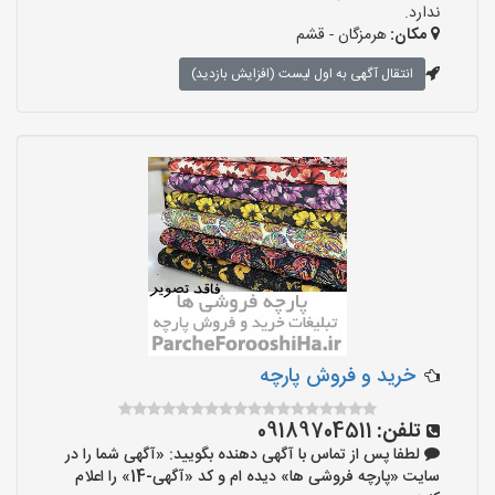
ندارد.
مکان:
هرمزگان - قشم
انتقال آگهی به اول لیست (افزایش بازدید)
خرید و فروش پارچه
تلفن:
09189704511
لطفا پس از تماس با آگهی دهنده بگویید: «آگهی شما را در
سایت «پارچه فروشی ها» دیده ام و کد «آگهی-14» را اعلام