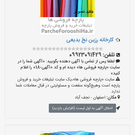
کارخانه رزین نخ بدیعی
تلفن:
09923091429
لطفا پس از تماس با آگهی دهنده بگویید: «آگهی شما را در
سایت «پارچه فروشی ها» دیده ام و کد «آگهی-18» را اعلام
کنید»
سایت «پارچه فروشی ها»،یک سایت تبلیغات خرید و فروش
پارچه است وهیچ‌گونه منفعت و مسئولیتی در قبال معاملات شما
ندارد.
مکان:
اصفهان - نجف‌ آباد
انتقال آگهی به اول لیست (افزایش بازدید)