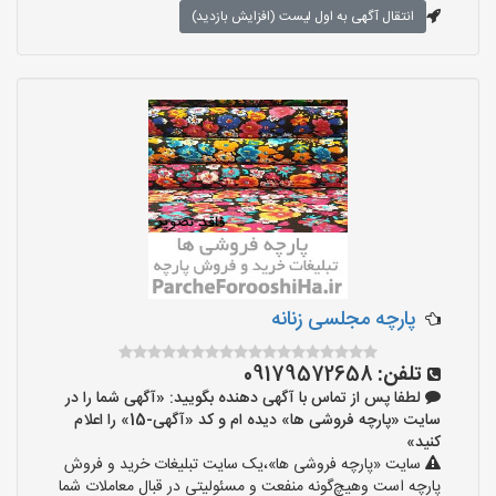
انتقال آگهی به اول لیست (افزایش بازدید)
پارچه مجلسی زنانه
تلفن:
09179572658
لطفا پس از تماس با آگهی دهنده بگویید: «آگهی شما را در
سایت «پارچه فروشی ها» دیده ام و کد «آگهی-15» را اعلام
کنید»
سایت «پارچه فروشی ها»،یک سایت تبلیغات خرید و فروش
پارچه است وهیچ‌گونه منفعت و مسئولیتی در قبال معاملات شما