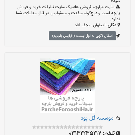
کنید»
سایت «پارچه فروشی ها»،یک سایت تبلیغات خرید و فروش
پارچه است وهیچ‌گونه منفعت و مسئولیتی در قبال معاملات شما
ندارد.
مکان:
اصفهان - نجف‌ آباد
انتقال آگهی به اول لیست (افزایش بازدید)
موسسه گل پود
تلفن:
03132235217