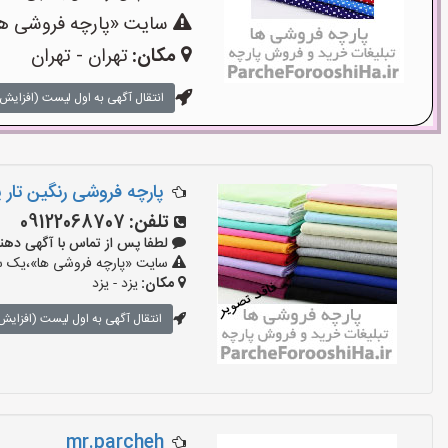
سایت «پارچه فروشی ها»
مکان:
تهران - تهران
انتقال آگهی به اول لیست (افزایش 
پارچه فروشی رنگین تار ی
تلفن:
09122068707
لطفا پس از تماس با آگهی دهنده بگو
سایت «پارچه فروشی ها»،یک سای
مکان:
یزد - یزد
انتقال آگهی به اول لیست (افزایش 
mr.parcheh