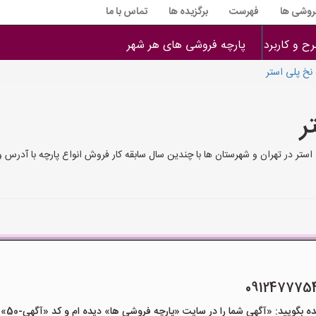
فروشی ها
فهرست
برگزیده ها
تماس با ما
ح و کاربرد
پارچه فروشی های هر شهر
نخ پلی استر
ر
استر در تهران و شهرستان ها با چندین سال سابقه کار فروش انواع پارچه با آدر
یید: «آگهی شما را در سایت «پارچه فروشی ها» دیده ام و کد «آگهی-50» را اعلام کنید»