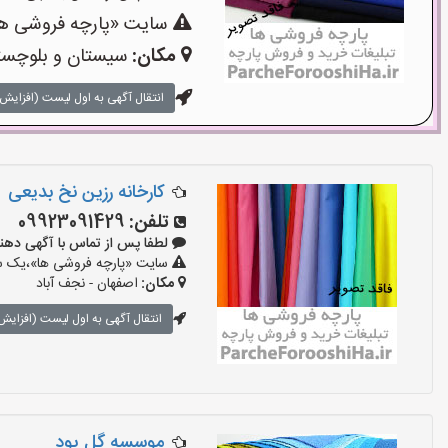
سایت «پارچه فروشی ها»
مکان:
سیستان و بلوچستا
انتقال آگهی به اول لیست (افزایش 
کارخانه رزین نخ بدیعی
تلفن:
09923091429
لطفا پس از تماس با آگهی دهنده بگو
سایت «پارچه فروشی ها»،یک سای
مکان:
اصفهان - نجف‌ آباد
انتقال آگهی به اول لیست (افزایش 
موسسه گل پود