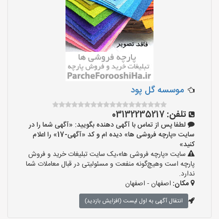
موسسه گل پود
تلفن:
03132235217
لطفا پس از تماس با آگهی دهنده بگویید: «آگهی شما را در
سایت «پارچه فروشی ها» دیده ام و کد «آگهی-17» را اعلام
کنید»
سایت «پارچه فروشی ها»،یک سایت تبلیغات خرید و فروش
پارچه است وهیچ‌گونه منفعت و مسئولیتی در قبال معاملات شما
ندارد.
مکان:
اصفهان - اصفهان
انتقال آگهی به اول لیست (افزایش بازدید)