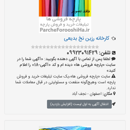
کارخانه رزین نخ بدیعی
تلفن:
09923091429
لطفا پس از تماس با آگهی دهنده بگویید: «آگهی شما را در
سایت «پارچه فروشی ها» دیده ام و کد «آگهی-18» را اعلام
کنید»
سایت «پارچه فروشی ها»،یک سایت تبلیغات خرید و فروش
پارچه است وهیچ‌گونه منفعت و مسئولیتی در قبال معاملات شما
ندارد.
مکان:
اصفهان - نجف‌ آباد
انتقال آگهی به اول لیست (افزایش بازدید)