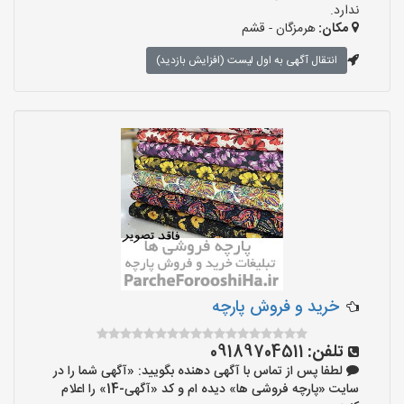
ندارد.
مکان:
هرمزگان - قشم
انتقال آگهی به اول لیست (افزایش بازدید)
خرید و فروش پارچه
تلفن:
09189704511
لطفا پس از تماس با آگهی دهنده بگویید: «آگهی شما را در
سایت «پارچه فروشی ها» دیده ام و کد «آگهی-14» را اعلام