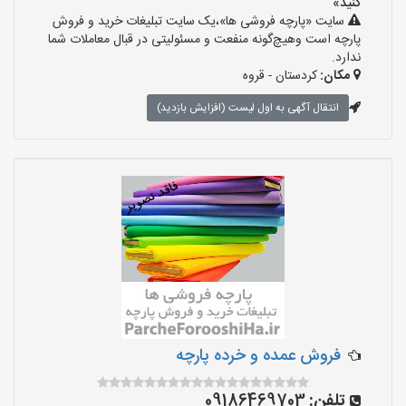
کنید»
سایت «پارچه فروشی ها»،یک سایت تبلیغات خرید و فروش
پارچه است وهیچ‌گونه منفعت و مسئولیتی در قبال معاملات شما
ندارد.
مکان:
کردستان - قروه
انتقال آگهی به اول لیست (افزایش بازدید)
فروش عمده و خرده پارچه
تلفن:
09186469703