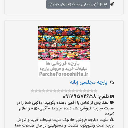
انتقال آگهی به اول لیست (افزایش بازدید)
پارچه مجلسی زنانه
تلفن:
09179572658
لطفا پس از تماس با آگهی دهنده بگویید: «آگهی شما را در
سایت «پارچه فروشی ها» دیده ام و کد «آگهی-15» را اعلام
کنید»
سایت «پارچه فروشی ها»،یک سایت تبلیغات خرید و فروش
پارچه است وهیچ‌گونه منفعت و مسئولیتی در قبال معاملات شما