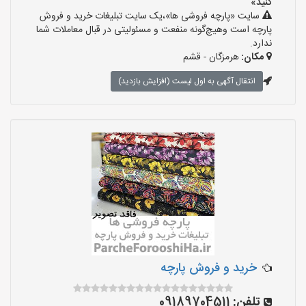
کنید»
سایت «پارچه فروشی ها»،یک سایت تبلیغات خرید و فروش
پارچه است وهیچ‌گونه منفعت و مسئولیتی در قبال معاملات شما
ندارد.
مکان:
هرمزگان - قشم
انتقال آگهی به اول لیست (افزایش بازدید)
خرید و فروش پارچه
تلفن:
09189704511