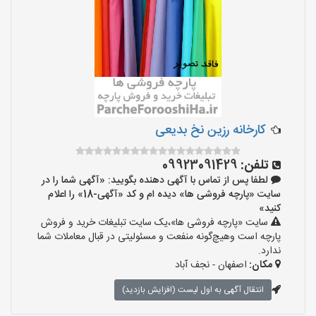
کارخانه رزین نخ بدیعی
تلفن:
09923091429
لطفا پس از تماس با آگهی دهنده بگویید: «آگهی شما را در
سایت «پارچه فروشی ها» دیده ام و کد «آگهی-18» را اعلام
کنید»
سایت «پارچه فروشی ها»،یک سایت تبلیغات خرید و فروش
پارچه است وهیچ‌گونه منفعت و مسئولیتی در قبال معاملات شما
ندارد.
مکان:
اصفهان - نجف‌ آباد
انتقال آگهی به اول لیست (افزایش بازدید)