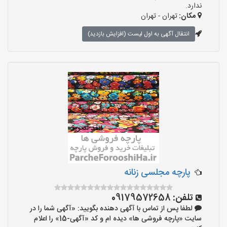
ندارد.
مکان:
تهران - تهران
انتقال آگهی به اول لیست (افزایش بازدید)
پارچه مجلسی زنانه
تلفن:
09179572658
لطفا پس از تماس با آگهی دهنده بگویید: «آگهی شما را در
سایت «پارچه فروشی ها» دیده ام و کد «آگهی-15» را اعلام