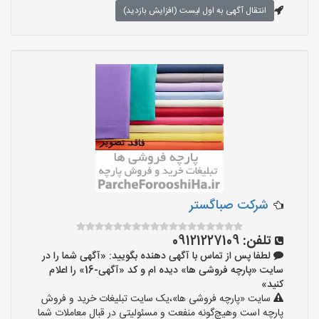
انتقال آگهی به اول لیست (افزایش بازدید)
شرکت صباگستر
تلفن:
09121227109
لطفا پس از تماس با آگهی دهنده بگویید: «آگهی شما را در
سایت «پارچه فروشی ها» دیده ام و کد «آگهی-16» را اعلام
کنید»
سایت «پارچه فروشی ها»،یک سایت تبلیغات خرید و فروش
پارچه است وهیچ‌گونه منفعت و مسئولیتی در قبال معاملات شما