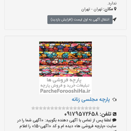
ندارد.
مکان:
تهران - تهران
انتقال آگهی به اول لیست (افزایش بازدید)
پارچه مجلسی زنانه
تلفن:
09179572658
لطفا پس از تماس با آگهی دهنده بگویید: «آگهی شما را در
سایت «پارچه فروشی ها» دیده ام و کد «آگهی-15» را اعلام