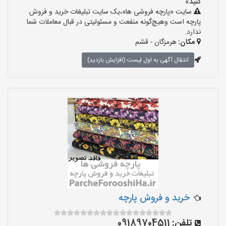
کنید»
سایت «پارچه فروشی ها»،یک سایت تبلیغات خرید و فروش
پارچه است وهیچ‌گونه منفعت و مسئولیتی در قبال معاملات شما
ندارد.
مکان:
هرمزگان - قشم
انتقال آگهی به اول لیست (افزایش بازدید)
خرید و فروش پارچه
تلفن:
09189704511