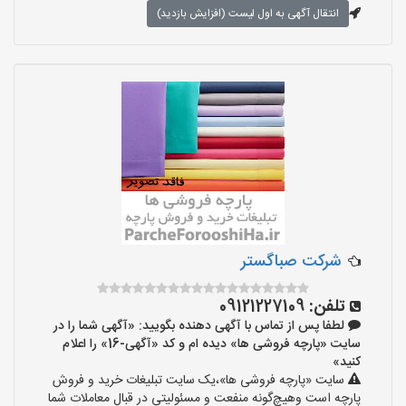
انتقال آگهی به اول لیست (افزایش بازدید)
شرکت صباگستر
تلفن:
09121227109
لطفا پس از تماس با آگهی دهنده بگویید: «آگهی شما را در
سایت «پارچه فروشی ها» دیده ام و کد «آگهی-16» را اعلام
کنید»
سایت «پارچه فروشی ها»،یک سایت تبلیغات خرید و فروش
پارچه است وهیچ‌گونه منفعت و مسئولیتی در قبال معاملات شما