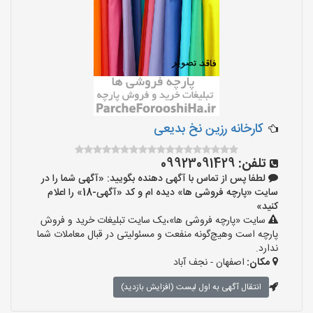
کارخانه رزین نخ بدیعی
تلفن:
09923091429
لطفا پس از تماس با آگهی دهنده بگویید: «آگهی شما را در
سایت «پارچه فروشی ها» دیده ام و کد «آگهی-18» را اعلام
کنید»
سایت «پارچه فروشی ها»،یک سایت تبلیغات خرید و فروش
پارچه است وهیچ‌گونه منفعت و مسئولیتی در قبال معاملات شما
ندارد.
مکان:
اصفهان - نجف‌ آباد
انتقال آگهی به اول لیست (افزایش بازدید)