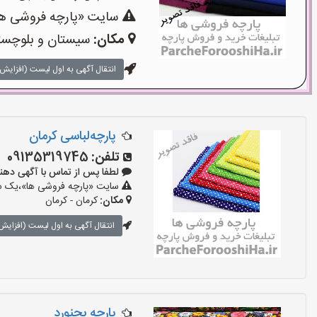
سایت «پارچه فروشی ها»
مکان:
سیستان و بلوچستا
انتقال آگهی به اول لیست (افزایش 
پارچه‌لباسی کرمان
تلفن:
09135319745
لطفا پس از تماس با آگهی دهنده بگو
سایت «پارچه فروشی ها»،یک سای
مکان:
کرمان - کرمان
انتقال آگهی به اول لیست (افزایش 
پارچه بجنورد