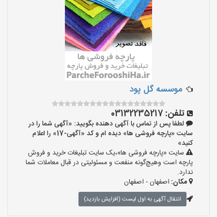
موسسه گل پود
تلفن:
03132235217
لطفا پس از تماس با آگهی دهنده بگویید: «آگهی شما را در
سایت «پارچه فروشی ها» دیده ام و کد «آگهی-17» را اعلام
کنید»
سایت «پارچه فروشی ها»،یک سایت تبلیغات خرید و فروش
پارچه است وهیچ‌گونه منفعت و مسئولیتی در قبال معاملات شما
ندارد.
مکان:
اصفهان - اصفهان
انتقال آگهی به اول لیست (افزایش بازدید)