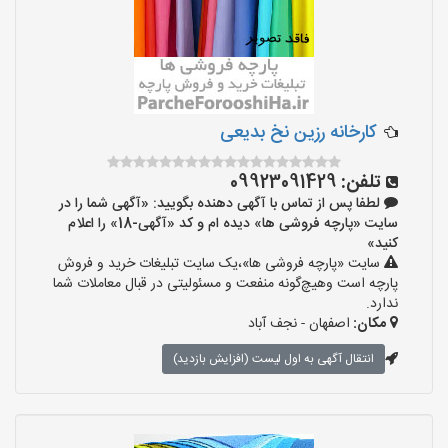
کارخانه رزین نخ بدیعی
تلفن:
09923091429
لطفا پس از تماس با آگهی دهنده بگویید: «آگهی شما را در
سایت «پارچه فروشی ها» دیده ام و کد «آگهی-18» را اعلام
کنید»
سایت «پارچه فروشی ها»،یک سایت تبلیغات خرید و فروش
پارچه است وهیچ‌گونه منفعت و مسئولیتی در قبال معاملات شما
ندارد.
مکان:
اصفهان - نجف‌ آباد
انتقال آگهی به اول لیست (افزایش بازدید)