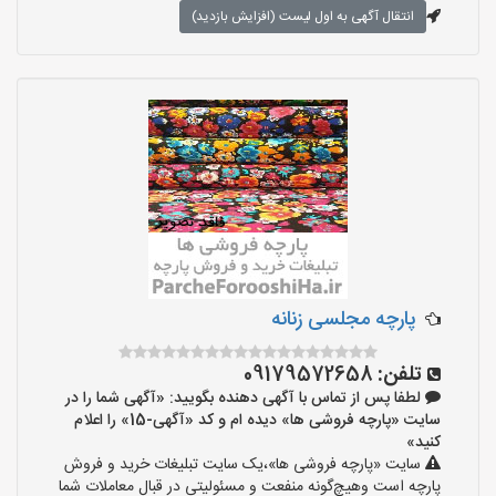
انتقال آگهی به اول لیست (افزایش بازدید)
پارچه مجلسی زنانه
تلفن:
09179572658
لطفا پس از تماس با آگهی دهنده بگویید: «آگهی شما را در
سایت «پارچه فروشی ها» دیده ام و کد «آگهی-15» را اعلام
کنید»
سایت «پارچه فروشی ها»،یک سایت تبلیغات خرید و فروش
پارچه است وهیچ‌گونه منفعت و مسئولیتی در قبال معاملات شما