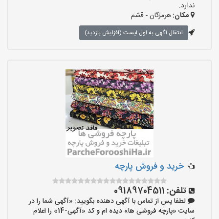
ندارد.
مکان:
هرمزگان - قشم
انتقال آگهی به اول لیست (افزایش بازدید)
خرید و فروش پارچه
تلفن:
09189704511
لطفا پس از تماس با آگهی دهنده بگویید: «آگهی شما را در
سایت «پارچه فروشی ها» دیده ام و کد «آگهی-14» را اعلام