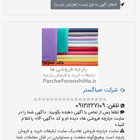
انتقال آگهی به اول لیست (افزایش بازدید)
شرکت صباگستر
تلفن:
09121227109
لطفا پس از تماس با آگهی دهنده بگویید: «آگهی شما را در
سایت «پارچه فروشی ها» دیده ام و کد «آگهی-16» را اعلام
کنید»
سایت «پارچه فروشی ها»،یک سایت تبلیغات خرید و فروش
پارچه است وهیچ‌گونه منفعت و مسئولیتی در قبال معاملات شما