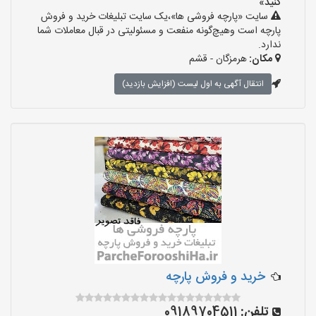
کنید»
سایت «پارچه فروشی ها»،یک سایت تبلیغات خرید و فروش
پارچه است وهیچ‌گونه منفعت و مسئولیتی در قبال معاملات شما
ندارد.
مکان:
هرمزگان - قشم
انتقال آگهی به اول لیست (افزایش بازدید)
خرید و فروش پارچه
تلفن:
09189704511