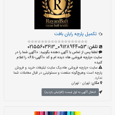
تکمیل پارچه رایان بافت
تلفن:
09128944053_02155603613
لطفا پس از تماس با آگهی دهنده بگویید: «آگهی شما را در
سایت «پارچه فروشی ها» دیده ام و کد «آگهی-68» را اعلام
کنید»
سایت «پارچه فروشی ها»،یک سایت تبلیغات خرید و فروش
پارچه است وهیچ‌گونه منفعت و مسئولیتی در قبال معاملات شما
ندارد.
مکان:
تهران - تهران
انتقال آگهی به اول لیست (افزایش بازدید)