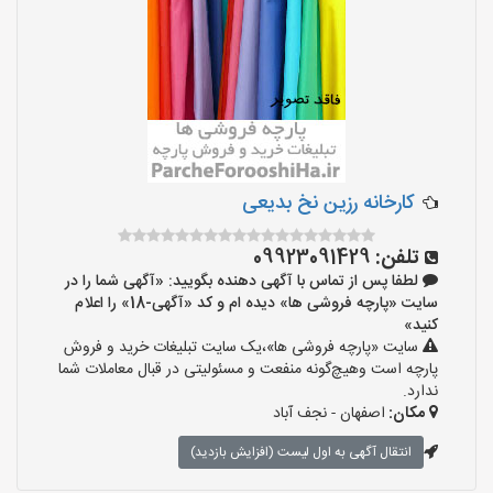
کارخانه رزین نخ بدیعی
تلفن:
09923091429
لطفا پس از تماس با آگهی دهنده بگویید: «آگهی شما را در
سایت «پارچه فروشی ها» دیده ام و کد «آگهی-18» را اعلام
کنید»
سایت «پارچه فروشی ها»،یک سایت تبلیغات خرید و فروش
پارچه است وهیچ‌گونه منفعت و مسئولیتی در قبال معاملات شما
ندارد.
مکان:
اصفهان - نجف‌ آباد
انتقال آگهی به اول لیست (افزایش بازدید)