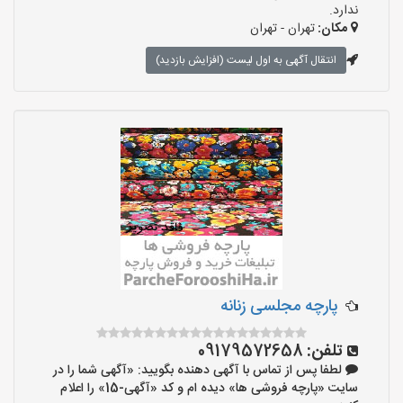
ندارد.
مکان:
تهران - تهران
انتقال آگهی به اول لیست (افزایش بازدید)
پارچه مجلسی زنانه
تلفن:
09179572658
لطفا پس از تماس با آگهی دهنده بگویید: «آگهی شما را در
سایت «پارچه فروشی ها» دیده ام و کد «آگهی-15» را اعلام