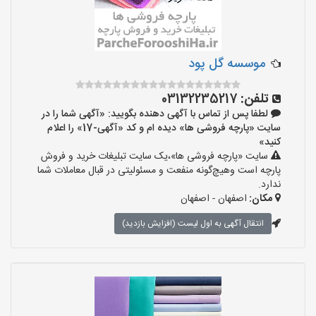
موسسه گل پود
تلفن:
03132235217
لطفا پس از تماس با آگهی دهنده بگویید: «آگهی شما را در
سایت «پارچه فروشی ها» دیده ام و کد «آگهی-17» را اعلام
کنید»
سایت «پارچه فروشی ها»،یک سایت تبلیغات خرید و فروش
پارچه است وهیچ‌گونه منفعت و مسئولیتی در قبال معاملات شما
ندارد.
مکان:
اصفهان - اصفهان
انتقال آگهی به اول لیست (افزایش بازدید)