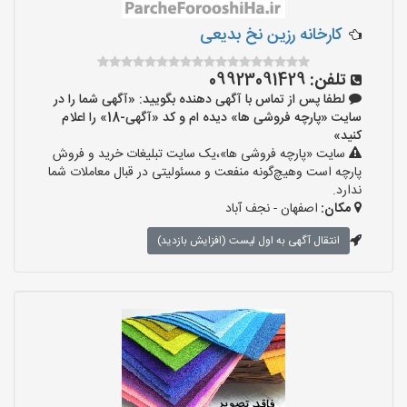
کارخانه رزین نخ بدیعی
تلفن:
09923091429
لطفا پس از تماس با آگهی دهنده بگویید: «آگهی شما را در
سایت «پارچه فروشی ها» دیده ام و کد «آگهی-18» را اعلام
کنید»
سایت «پارچه فروشی ها»،یک سایت تبلیغات خرید و فروش
پارچه است وهیچ‌گونه منفعت و مسئولیتی در قبال معاملات شما
ندارد.
مکان:
اصفهان - نجف‌ آباد
انتقال آگهی به اول لیست (افزایش بازدید)