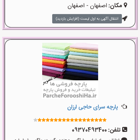
مکان:
اصفهان - اصفهان
انتقال آگهی به اول لیست (افزایش بازدید)
پارچه سرای حاجی ارزان
تلفن:
09370493400