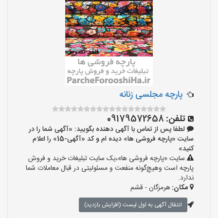
پارچه مجلسی زنانه
تلفن:
09179572658
لطفا پس از تماس با آگهی دهنده بگویید: «آگهی شما را در
سایت «پارچه فروشی ها» دیده ام و کد «آگهی-15» را اعلام
کنید»
سایت «پارچه فروشی ها»،یک سایت تبلیغات خرید و فروش
پارچه است وهیچ‌گونه منفعت و مسئولیتی در قبال معاملات شما
ندارد.
مکان:
هرمزگان - قشم
انتقال آگهی به اول لیست (افزایش بازدید)