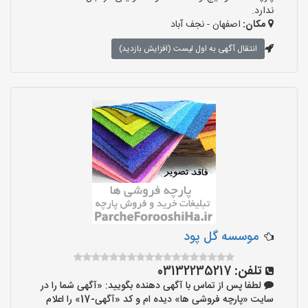
ندارد.
مکان:
اصفهان - نجف‌ آباد
انتقال آگهی به اول لیست (افزایش بازدید)
موسسه گل پود
تلفن:
03132235217
لطفا پس از تماس با آگهی دهنده بگویید: «آگهی شما را در
سایت «پارچه فروشی ها» دیده ام و کد «آگهی-17» را اعلام