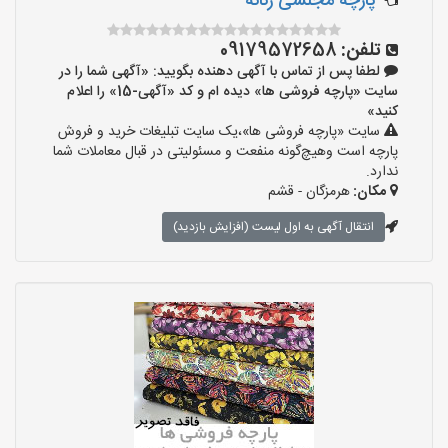
پارچه مجلسی زنانه
تلفن:
09179572658
لطفا پس از تماس با آگهی دهنده بگویید: «آگهی شما را در
سایت «پارچه فروشی ها» دیده ام و کد «آگهی-15» را اعلام
کنید»
سایت «پارچه فروشی ها»،یک سایت تبلیغات خرید و فروش
پارچه است وهیچ‌گونه منفعت و مسئولیتی در قبال معاملات شما
ندارد.
مکان:
هرمزگان - قشم
انتقال آگهی به اول لیست (افزایش بازدید)