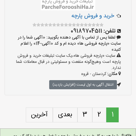
خرید و فروش پارچه
تلفن:
09189704511
لطفا پس از تماس با آگهی دهنده بگویید: «آگهی شما را در
سایت «پارچه فروشی ها» دیده ام و کد «آگهی-14» را اعلام
کنید»
سایت «پارچه فروشی ها»،یک سایت تبلیغات خرید و فروش
پارچه است وهیچ‌گونه منفعت و مسئولیتی در قبال معاملات شما
ندارد.
مکان:
کردستان - قروه
انتقال آگهی به اول لیست (افزایش بازدید)
1
2
3
بعدی
آخرین