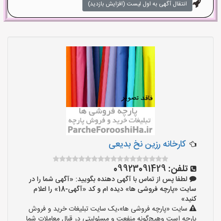
انتقال آگهی به اول لیست (افزایش بازدید)
کارخانه رزین نخ بدیعی
تلفن:
09923091429
لطفا پس از تماس با آگهی دهنده بگویید: «آگهی شما را در
سایت «پارچه فروشی ها» دیده ام و کد «آگهی-18» را اعلام
کنید»
سایت «پارچه فروشی ها»،یک سایت تبلیغات خرید و فروش
پارچه است وهیچ‌گونه منفعت و مسئولیتی در قبال معاملات شما