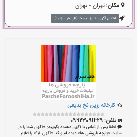
مکان:
تهران - تهران
انتقال آگهی به اول لیست (افزایش بازدید)
کارخانه رزین نخ بدیعی
تلفن:
09923091429
لطفا پس از تماس با آگهی دهنده بگویید: «آگهی شما را در
سایت «پارچه فروشی ها» دیده ام و کد «آگهی-18» را اعلام