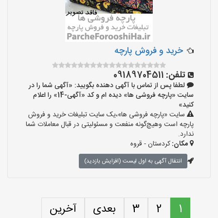
خرید و فروش پارچه
تلفن:
09189704511
لطفا پس از تماس با آگهی دهنده بگویید: «آگهی شما را در
سایت «پارچه فروشی ها» دیده ام و کد «آگهی-14» را اعلام
کنید»
سایت «پارچه فروشی ها»،یک سایت تبلیغات خرید و فروش
پارچه است وهیچ‌گونه منفعت و مسئولیتی در قبال معاملات شما
ندارد.
مکان:
کردستان - قروه
انتقال آگهی به اول لیست (افزایش بازدید)
1
2
3
بعدی
آخرین