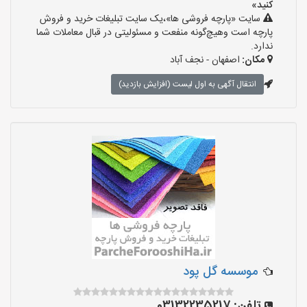
کنید»
سایت «پارچه فروشی ها»،یک سایت تبلیغات خرید و فروش
پارچه است وهیچ‌گونه منفعت و مسئولیتی در قبال معاملات شما
ندارد.
مکان:
اصفهان - نجف‌ آباد
انتقال آگهی به اول لیست (افزایش بازدید)
موسسه گل پود
تلفن:
03132235217