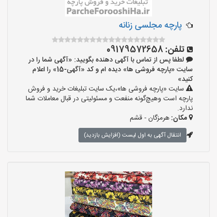
پارچه مجلسی زنانه
تلفن:
09179572658
لطفا پس از تماس با آگهی دهنده بگویید: «آگهی شما را در
سایت «پارچه فروشی ها» دیده ام و کد «آگهی-15» را اعلام
کنید»
سایت «پارچه فروشی ها»،یک سایت تبلیغات خرید و فروش
پارچه است وهیچ‌گونه منفعت و مسئولیتی در قبال معاملات شما
ندارد.
مکان:
هرمزگان - قشم
انتقال آگهی به اول لیست (افزایش بازدید)