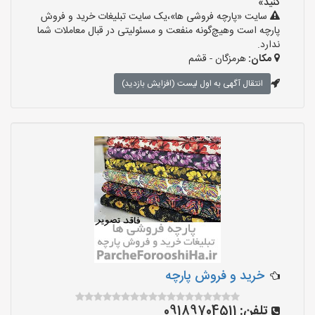
کنید»
سایت «پارچه فروشی ها»،یک سایت تبلیغات خرید و فروش
پارچه است وهیچ‌گونه منفعت و مسئولیتی در قبال معاملات شما
ندارد.
مکان:
هرمزگان - قشم
انتقال آگهی به اول لیست (افزایش بازدید)
خرید و فروش پارچه
تلفن:
09189704511