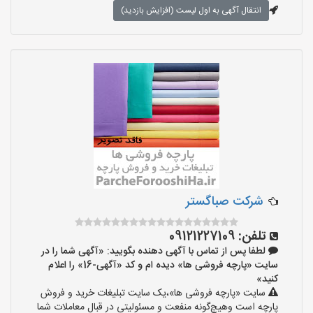
انتقال آگهی به اول لیست (افزایش بازدید)
شرکت صباگستر
تلفن:
09121227109
لطفا پس از تماس با آگهی دهنده بگویید: «آگهی شما را در
سایت «پارچه فروشی ها» دیده ام و کد «آگهی-16» را اعلام
کنید»
سایت «پارچه فروشی ها»،یک سایت تبلیغات خرید و فروش
پارچه است وهیچ‌گونه منفعت و مسئولیتی در قبال معاملات شما