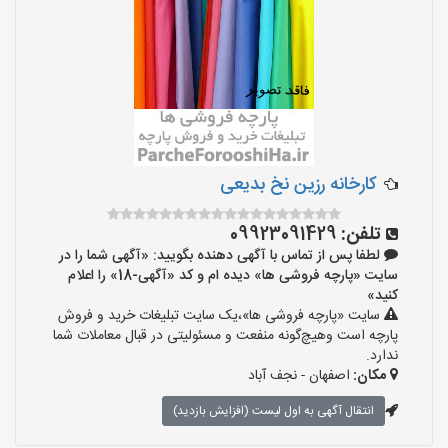
کارخانه رزین نخ بدیعی
تلفن:
09923091429
لطفا پس از تماس با آگهی دهنده بگویید: «آگهی شما را در
سایت «پارچه فروشی ها» دیده ام و کد «آگهی-18» را اعلام
کنید»
سایت «پارچه فروشی ها»،یک سایت تبلیغات خرید و فروش
پارچه است وهیچ‌گونه منفعت و مسئولیتی در قبال معاملات شما
ندارد.
مکان:
اصفهان - نجف‌ آباد
انتقال آگهی به اول لیست (افزایش بازدید)