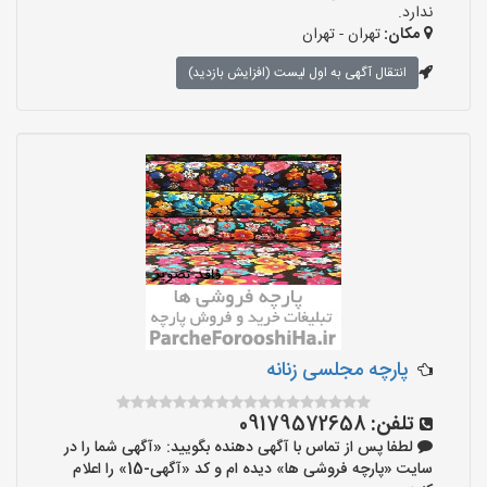
ندارد.
مکان:
تهران - تهران
انتقال آگهی به اول لیست (افزایش بازدید)
پارچه مجلسی زنانه
تلفن:
09179572658
لطفا پس از تماس با آگهی دهنده بگویید: «آگهی شما را در
سایت «پارچه فروشی ها» دیده ام و کد «آگهی-15» را اعلام