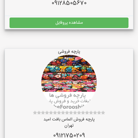
09128505670
مشاهده پروفایل
پارچه فروشی
پارچه فروش الماس بافت امید
تهران
09121750209