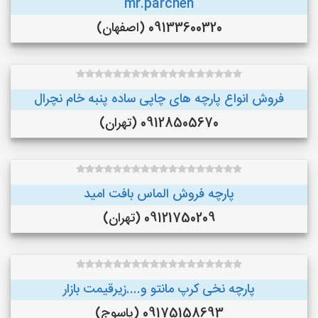
mr.parcheh
09133600320 (اصفهان)
فروش انواع پارچه های چاپی ساده پنبه خام نچرال
09128505670 (تهران)
پارچه فروش الماس بافت امید
09121750209 (تهران)
پارچه نخی کرپ مانتو و....زیرقیمت بازار
09175158693 (یاسوج)