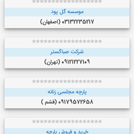
موسسه گل پود
03132235217 (اصفهان)
شرکت صباگستر
09121227109 (تهران)
پارچه مجلسی زنانه
09179572658 (قشم )
خرید و فروش پارچه