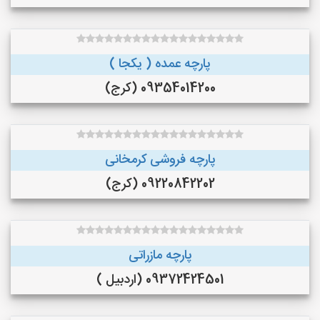
پارچه عمده ( یکجا )
09354014200 (کرج)
پارچه فروشی کرمخانی
09220842202 (کرج)
پارچه مازراتی
09372424501 (اردبیل )