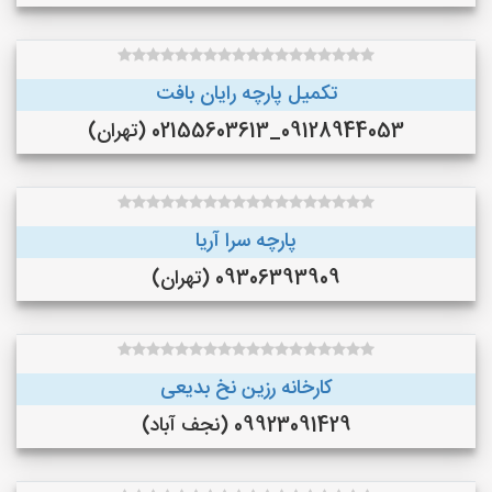
تکمیل پارچه رایان بافت
09128944053_02155603613 (تهران)
پارچه سرا آریا
09306393909 (تهران)
کارخانه رزین نخ بدیعی
09923091429 (نجف‌ آباد)