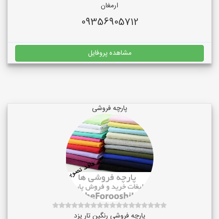
ارمغان
09356905712
مشاهده پروفایل
پارچه فروشی
پارچه فروشی رنگین تار یزد