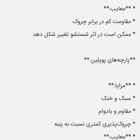
* **معایب:**
* مقاومت کم در برابر چروک
* ممکن است در اثر شستشو تغییر شکل دهد
**پارچه‌های پوپلین:**
* **مزایا:**
* سبک و خنک
* مقاوم و بادوام
* چروک‌پذیری کمتری نسبت به پنبه
* **معایب:**