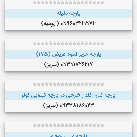
پارچه ملیله
09960324574 (ارومیه)
پارچه حریر اسود عریض (175)
09391726217 (تبریز)
پارچه کتان گلدار خارجی در پارچه کیلویی کوثر
09338186023 (تبریز)
پارچه مبلی روهام