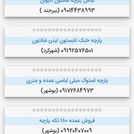
لباس پارچه شانتون تایوان
09014438993 (بیرجند )
پارچه خنک تابستون لینن شانتون
09192576501 (شهرکرد)
پارچه استوک مبلی لباسی عمده و متری
09172684973 (بوشهر)
فروش عمده ۱۸۰ تکه پارچه
09920407009 (بوشهر)