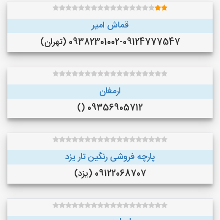
قماش امیر
09382301002-09124777547 (تهران)
ارمغان
09356905712 ()
پارچه فروشی رنگین تار یزد
09122068707 (یزد)