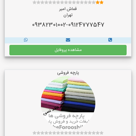
قماش امیر
تهران
09382301002-09124777547
مشاهده پروفایل
پارچه فروشی