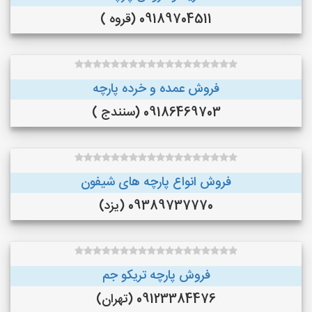
09189704511 (قروه )
فروش عمده و خرده پارچه
09186469703 (سنندج )
فروش انواع پارچه های شیفون
09389737770 (یزد)
فروش پارچه تریکو جم
09123384476 (تهران)