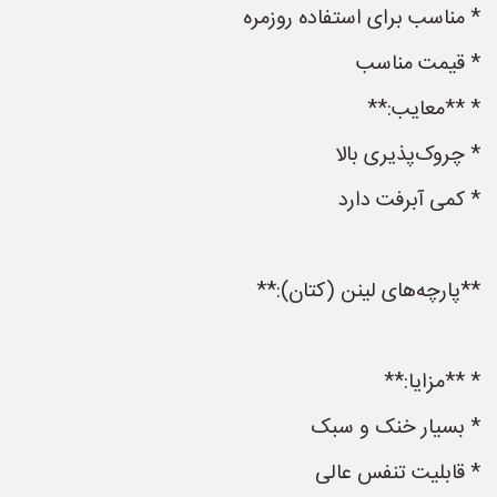
* مناسب برای استفاده روزمره
* قیمت مناسب
* **معایب:**
* چروک‌پذیری بالا
* کمی آبرفت دارد
**پارچه‌های لینن (کتان):**
* **مزایا:**
* بسیار خنک و سبک
* قابلیت تنفس عالی