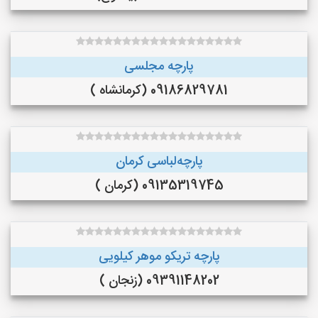
پارچه مجلسی
09186829781 (کرمانشاه )
پارچه‌لباسی کرمان
09135319745 (کرمان )
پارچه تریکو موهر کیلویی
09391148202 (زنجان )