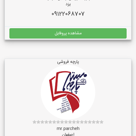
یزد
09122068707
مشاهده پروفایل
پارچه فروشی
mr.parcheh
اصفهان