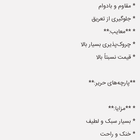
* مقاوم و بادوام
* جلوگیری از تعریق
* **معایب:**
* چروک‌پذیری بسیار بالا
* قیمت نسبتاً بالا
**پارچه‌های حریر:**
* **مزایا:**
* بسیار سبک و لطیف
* خنک و راحت