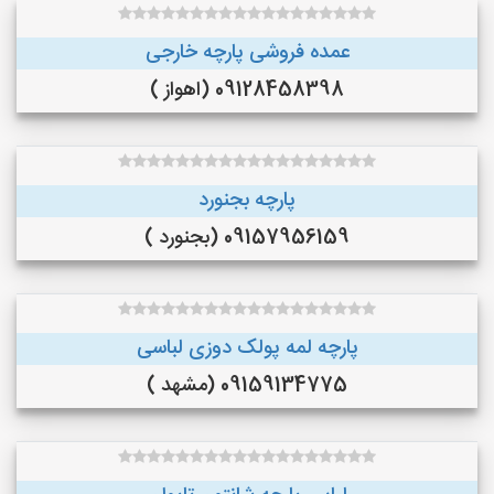
عمده فروشی پارچه خارجی
09128458398 (اهواز )
پارچه بجنورد
09157956159 (بجنورد )
پارچه لمه پولک دوزی لباسی
09159134775 (مشهد )