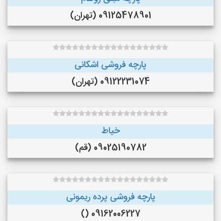
09125478901 (تهران)
پارچه فروشی اشکانی
09122231074 (تهران)
خیاط
09025190782 (قم)
پارچه فروشی پرده ریمونی
09162006227 ()