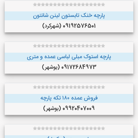
پارچه خنک تابستون لینن شانتون
09192576501 (شهرکرد)
پارچه استوک مبلی لباسی عمده و متری
09172684973 (بوشهر)
فروش عمده ۱۸۰ تکه پارچه
09920407009 (بوشهر)