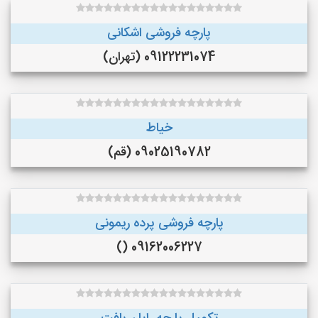
پارچه فروشی اشکانی
09122231074 (تهران)
خیاط
09025190782 (قم)
پارچه فروشی پرده ریمونی
09162006227 ()