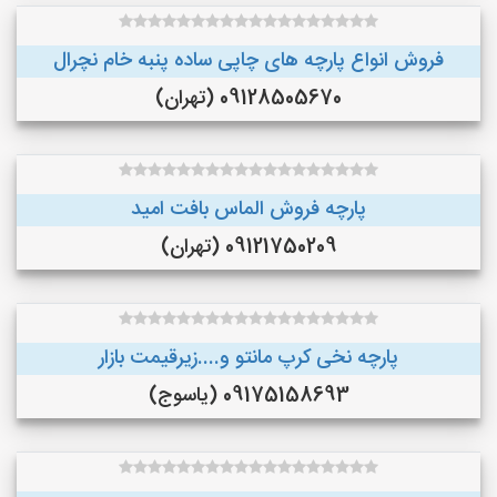
فروش انواع پارچه های چاپی ساده پنبه خام نچرال
09128505670 (تهران)
پارچه فروش الماس بافت امید
09121750209 (تهران)
پارچه نخی کرپ مانتو و....زیرقیمت بازار
09175158693 (یاسوج)