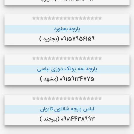
پارچه بجنورد
09157956159 (بجنورد )
پارچه لمه پولک دوزی لباسی
09159134775 (مشهد )
لباس پارچه شانتون تایوان
09014438993 (بیرجند )