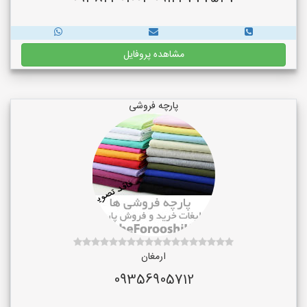
مشاهده پروفایل
پارچه فروشی
ارمغان
09356905712