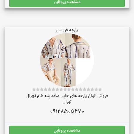
مشاهده پروفایل
پارچه فروشی
فروش انواع پارچه های چاپی ساده پنبه خام نچرال
تهران
09128505670
مشاهده پروفایل