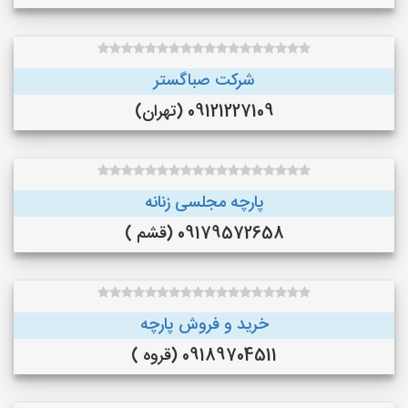
شرکت صباگستر
09121227109 (تهران)
پارچه مجلسی زنانه
09179572658 (قشم )
خرید و فروش پارچه
09189704511 (قروه )