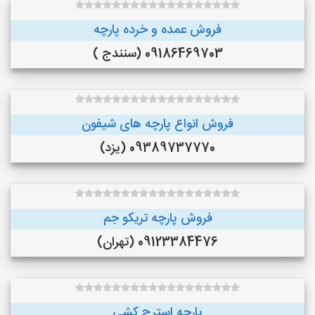
فروش عمده و خرده پارچه
09186469703 (سنندج )
فروش انواع پارچه های شیفون
09389737770 (یزد)
فروش پارچه تریکو جم
09123384476 (تهران)
پارچه استرج کشی