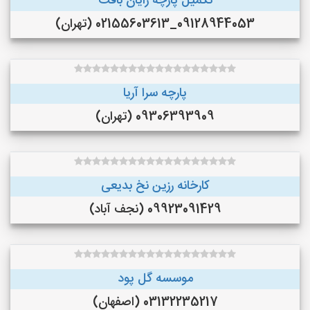
تکمیل پارچه رایان بافت
09128944053_02155603613 (تهران)
پارچه سرا آریا
09306393909 (تهران)
کارخانه رزین نخ بدیعی
09923091429 (نجف‌ آباد)
موسسه گل پود
03132235217 (اصفهان)