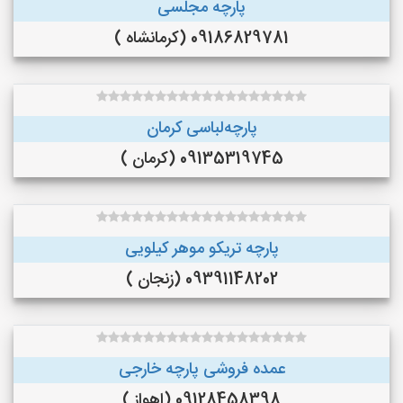
پارچه مجلسی
09186829781 (کرمانشاه )
پارچه‌لباسی کرمان
09135319745 (کرمان )
پارچه تریکو موهر کیلویی
09391148202 (زنجان )
عمده فروشی پارچه خارجی
09128458398 (اهواز )