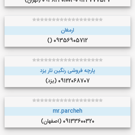
09382301002-09124777547 (تهران)
ارمغان
09356905712 ()
پارچه فروشی رنگین تار یزد
09122068707 (یزد)
mr.parcheh
09133600320 (اصفهان)