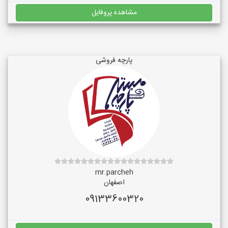
مشاهده پروفایل
پارچه فروشی
mr.parcheh
اصفهان
09133600320