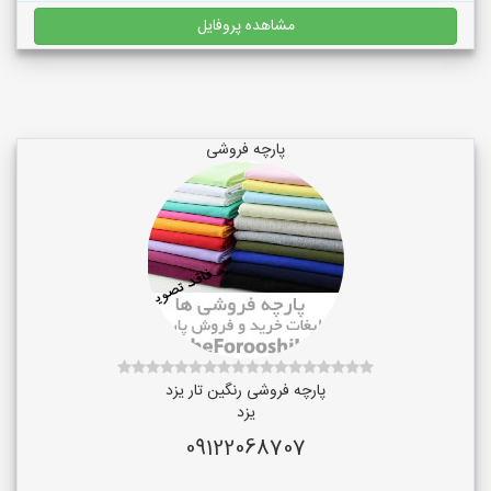
مشاهده پروفایل
پارچه فروشی
پارچه فروشی رنگین تار یزد
یزد
09122068707