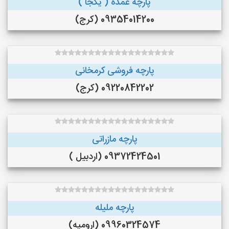
پارچه عمده ( یکجا )
09354014200 (کرج)
پارچه فروشی کرمخانی
09220842202 (کرج)
پارچه مازراتی
09372424501 (اردبیل )
پارچه ملیله
09960324574 (ارومیه)