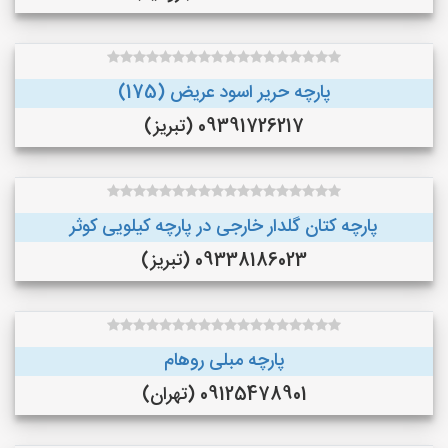
پارچه حریر اسود عریض (175)
09391726217 (تبریز)
پارچه کتان گلدار خارجی در پارچه کیلویی کوثر
09338186023 (تبریز)
پارچه مبلی روهام
09125478901 (تهران)