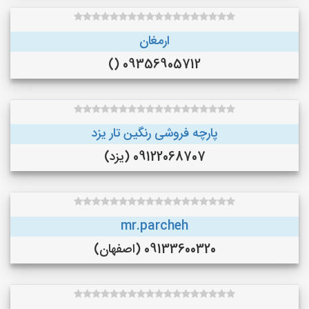
ارمغان
09356905712 ()
پارچه فروشی رنگین تار یزد
09122068707 (یزد)
mr.parcheh
09133600320 (اصفهان)