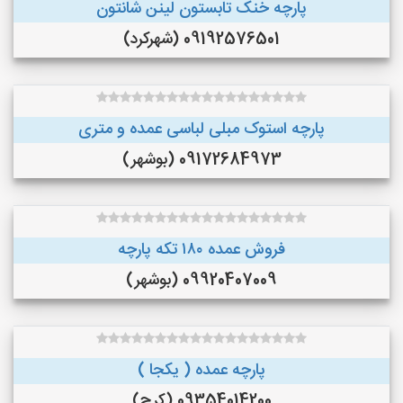
پارچه خنک تابستون لینن شانتون
09192576501 (شهرکرد)
پارچه استوک مبلی لباسی عمده و متری
09172684973 (بوشهر)
فروش عمده ۱۸۰ تکه پارچه
09920407009 (بوشهر)
پارچه عمده ( یکجا )
09354014200 (کرج)