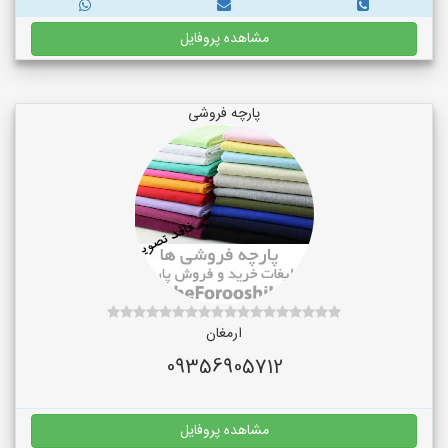
مشاهده پروفایل
پارچه فروشی
ارمغان
09356905712
مشاهده پروفایل