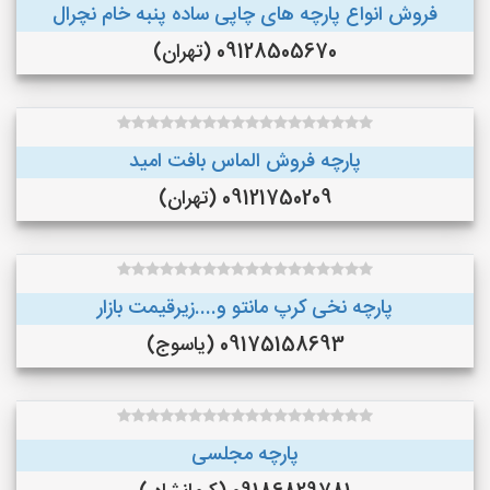
فروش انواع پارچه های چاپی ساده پنبه خام نچرال
09128505670 (تهران)
پارچه فروش الماس بافت امید
09121750209 (تهران)
پارچه نخی کرپ مانتو و....زیرقیمت بازار
09175158693 (یاسوج)
پارچه مجلسی