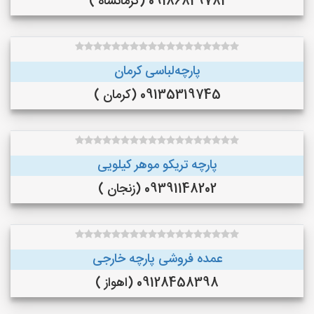
09186829781 (کرمانشاه )
پارچه‌لباسی کرمان
09135319745 (کرمان )
پارچه تریکو موهر کیلویی
09391148202 (زنجان )
عمده فروشی پارچه خارجی
09128458398 (اهواز )