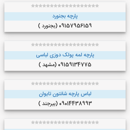
پارچه بجنورد
09157956159 (بجنورد )
پارچه لمه پولک دوزی لباسی
09159134775 (مشهد )
لباس پارچه شانتون تایوان
09014438993 (بیرجند )