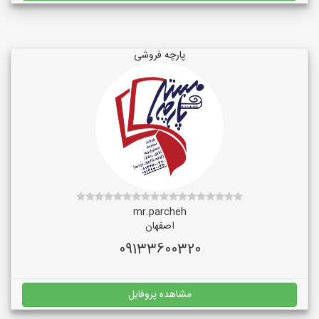
پارچه فروشی
mr.parcheh
اصفهان
09133600320
مشاهده پروفایل