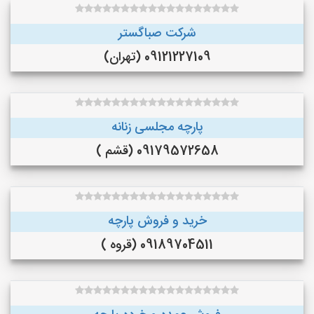
شرکت صباگستر
09121227109 (تهران)
پارچه مجلسی زنانه
09179572658 (قشم )
خرید و فروش پارچه
09189704511 (قروه )