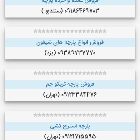
فروش عمده و خرده پارچه
09186469703 (سنندج )
فروش انواع پارچه های شیفون
09389737770 (یزد)
فروش پارچه تریکو جم
09123384476 (تهران)
پارچه استرج کشی
09121715595 (تهران)