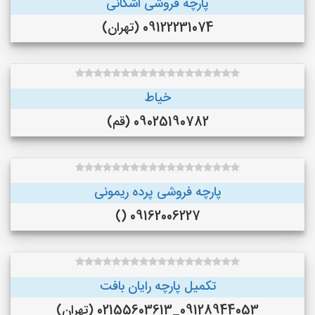
پارچه فروشی اشکانی
09122231074 (تهران)
خیاط
09025190782 (قم)
پارچه فروشی پرده ریمونی
09162006227 ()
تکمیل پارچه رایان بافت
09128944053_02155603613 (تهران)