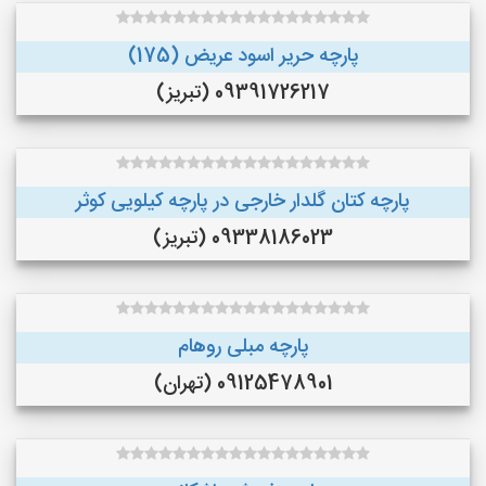
پارچه حریر اسود عریض (175)
09391726217 (تبریز)
پارچه کتان گلدار خارجی در پارچه کیلویی کوثر
09338186023 (تبریز)
پارچه مبلی روهام
09125478901 (تهران)