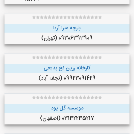
پارچه سرا آریا
09306393909 (تهران)
کارخانه رزین نخ بدیعی
09923091429 (نجف‌ آباد)
موسسه گل پود
03132235217 (اصفهان)