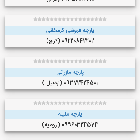
پارچه فروشی کرمخانی
09220842202 (کرج)
پارچه مازراتی
09372424501 (اردبیل )
پارچه ملیله
09960324574 (ارومیه)