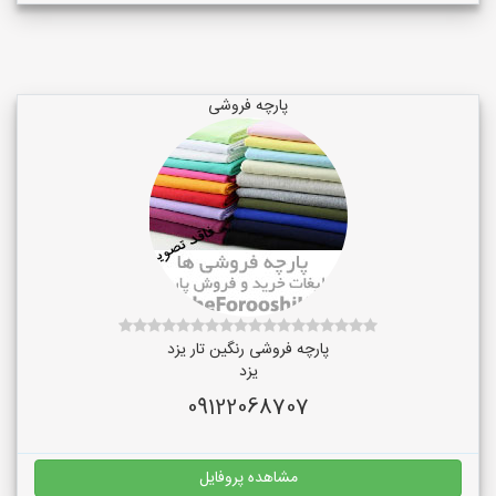
پارچه فروشی
پارچه فروشی رنگین تار یزد
یزد
09122068707
مشاهده پروفایل