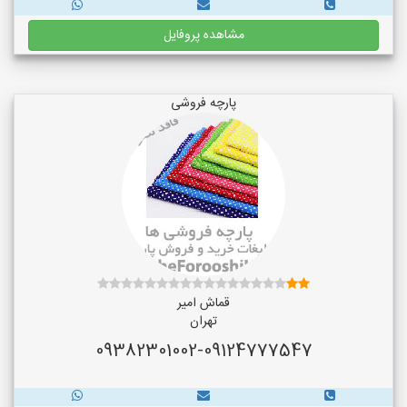
مشاهده پروفایل
پارچه فروشی
قماش امیر
تهران
09382301002-09124777547