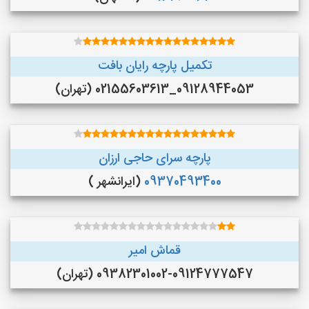
تکمیل پارچه رایان بافت
09128944053_02155603613 (تهران)
پارچه سرای حاجی ارزان
09370493400
(ایرانشهر )
قماش امیر
09382301002-09124777547 (تهران)