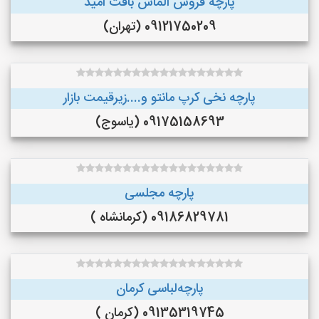
پارچه فروش الماس بافت امید
09121750209 (تهران)
پارچه نخی کرپ مانتو و....زیرقیمت بازار
09175158693 (یاسوج)
پارچه مجلسی
09186829781 (کرمانشاه )
پارچه‌لباسی کرمان
09135319745 (کرمان )