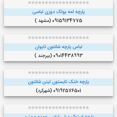
پارچه لمه پولک دوزی لباسی
09159134775 (مشهد )
لباس پارچه شانتون تایوان
09014438993 (بیرجند )
پارچه خنک تابستون لینن شانتون
09192576501 (شهرکرد)