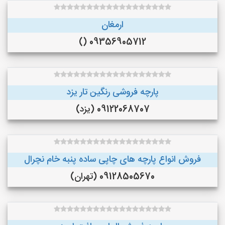
ارمغان
09356905712 ()
پارچه فروشی رنگین تار یزد
09122068707 (یزد)
فروش انواع پارچه های چاپی ساده پنبه خام نچرال
09128505670 (تهران)