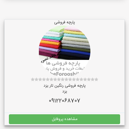
پارچه فروشی
پارچه فروشی رنگین تار یزد
یزد
09122068707
مشاهده پروفایل