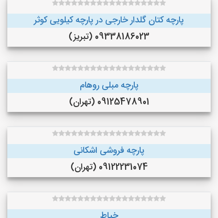
پارچه کتان گلدار خارجی در پارچه کیلویی کوثر
09338186023 (تبریز)
پارچه مبلی روهام
09125478901 (تهران)
پارچه فروشی اشکانی
09122231074 (تهران)
خیاط