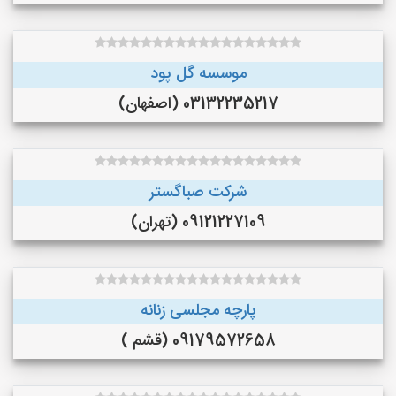
موسسه گل پود
03132235217 (اصفهان)
شرکت صباگستر
09121227109 (تهران)
پارچه مجلسی زنانه
09179572658 (قشم )