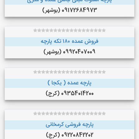
پارچه استوک مبلی لباسی عمده و متری
09172684973 (بوشهر)
فروش عمده ۱۸۰ تکه پارچه
09920407009 (بوشهر)
پارچه عمده ( یکجا )
09354014200 (کرج)
پارچه فروشی کرمخانی
09220842202 (کرج)