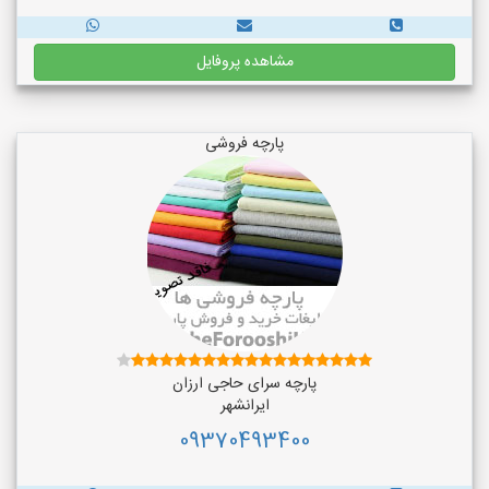
مشاهده پروفایل
پارچه فروشی
پارچه سرای حاجی ارزان
ایرانشهر
09370493400