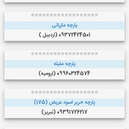
پارچه مازراتی
09372424501 (اردبیل )
پارچه ملیله
09960324574 (ارومیه)
پارچه حریر اسود عریض (175)
09391726217 (تبریز)