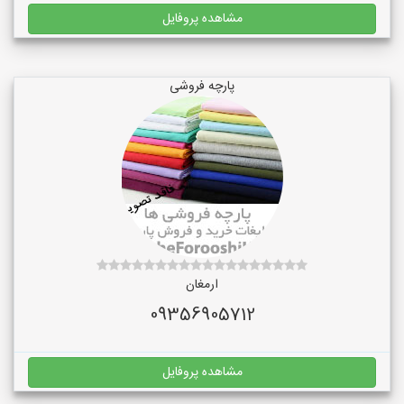
مشاهده پروفایل
پارچه فروشی
ارمغان
09356905712
مشاهده پروفایل