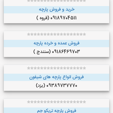
خرید و فروش پارچه
09189704511 (قروه )
فروش عمده و خرده پارچه
09186469703 (سنندج )
فروش انواع پارچه های شیفون
09389737770 (یزد)
فروش پارچه تریکو جم