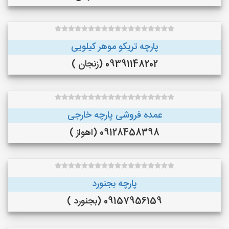
پارچه تریکو موهر کیلویی
09391148202 (زنجان )
عمده فروشی پارچه خارجی
09128458398 (اهواز )
پارچه بجنورد
09157956159 (بجنورد )