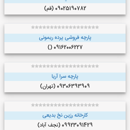
09025190782 (قم)
پارچه فروشی پرده ریمونی
09162006227 ()
پارچه سرا آریا
09306393909 (تهران)
کارخانه رزین نخ بدیعی
09923091429 (نجف‌ آباد)