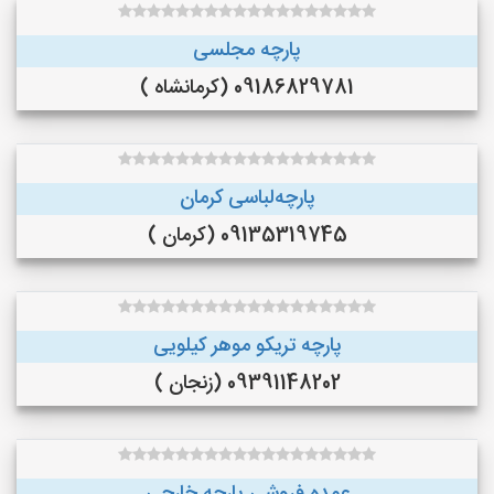
پارچه مجلسی
09186829781 (کرمانشاه )
پارچه‌لباسی کرمان
09135319745 (کرمان )
پارچه تریکو موهر کیلویی
09391148202 (زنجان )