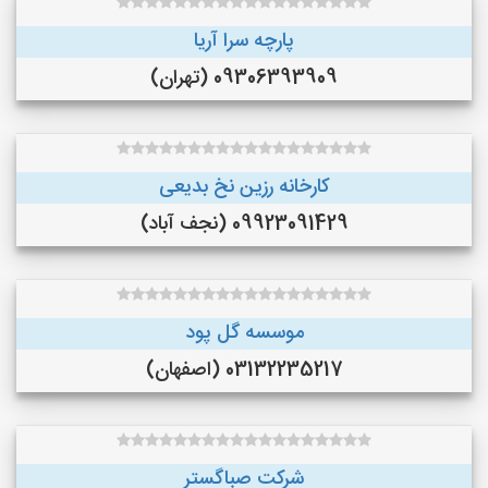
پارچه سرا آریا
09306393909 (تهران)
کارخانه رزین نخ بدیعی
09923091429 (نجف‌ آباد)
موسسه گل پود
03132235217 (اصفهان)
شرکت صباگستر