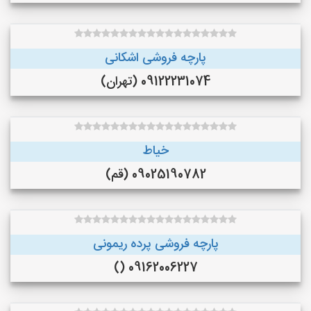
پارچه فروشی اشکانی
09122231074 (تهران)
خیاط
09025190782 (قم)
پارچه فروشی پرده ریمونی
09162006227 ()