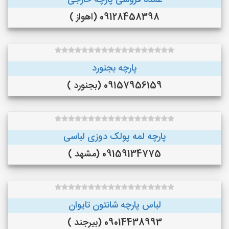
عمده فروشی پارچه خارجی
09128458398 (اهواز )
پارچه بجنورد
09157956159 (بجنورد )
پارچه لمه پولک دوزی لباسی
09159134775 (مشهد )
لباس پارچه شانتون تایوان
09014438993 (بیرجند )