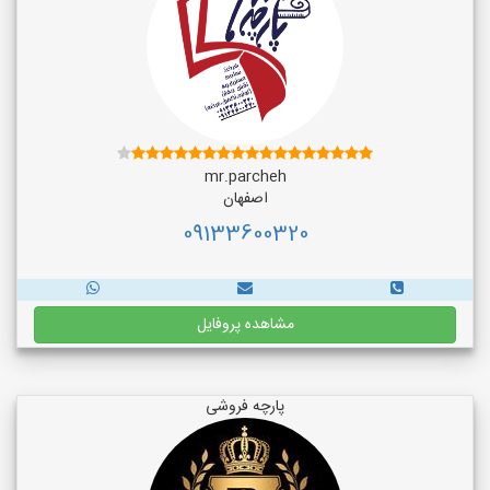
mr.parcheh
اصفهان
09133600320
مشاهده پروفایل
پارچه فروشی