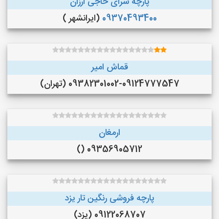
پارچه سرای حاجی ارزان
09370493400
(ایرانشهر )
قماش امیر
09382301002-09124777547 (تهران)
ارمغان
09356905712 ()
پارچه فروشی رنگین تار یزد
09122068707 (یزد)