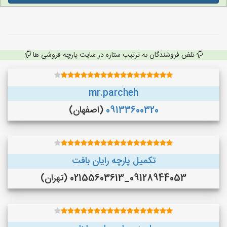
تلفن فروشندگان به ترتیب ستاره در سایت پارچه فروشی ها
mr.parcheh
09133600320
(اصفهان)
تکمیل پارچه رایان بافت
09128944053_02155603613 (تهران)