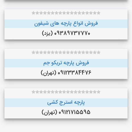
فروش انواع پارچه های شیفون
09389737770 (یزد)
فروش پارچه تریکو جم
09123384476 (تهران)
پارچه استرج کشی
09121715595 (تهران)