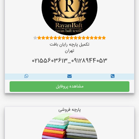
تکمیل پارچه رایان بافت
تهران
09128944053_02155603613
مشاهده پروفایل
پارچه فروشی