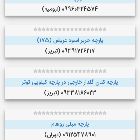
09960324574 (ارومیه)
پارچه حریر اسود عریض (175)
09391726217 (تبریز)
پارچه کتان گلدار خارجی در پارچه کیلویی کوثر
09338186023 (تبریز)
پارچه مبلی روهام
09125478901 (تهران)