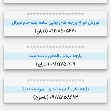
فروش انواع پارچه های چاپی ساده پنبه خام نچرال
09128505670 (تهران)
پارچه فروش الماس بافت امید
09121750209 (تهران)
پارچه نخی کرپ مانتو و....زیرقیمت بازار
09175158693 (یاسوج)