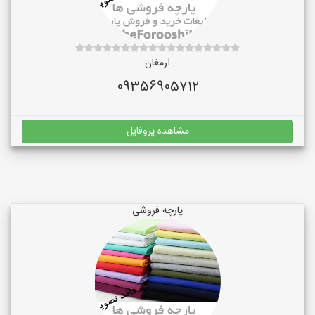
ارمغان
09356905712
مشاهده پروفایل
پارچه فروشی