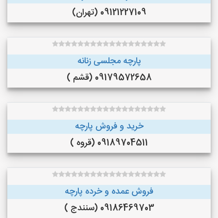
09121227109 (تهران)
پارچه مجلسی زنانه
09179572658 (قشم )
خرید و فروش پارچه
09189704511 (قروه )
فروش عمده و خرده پارچه
09186469703 (سنندج )