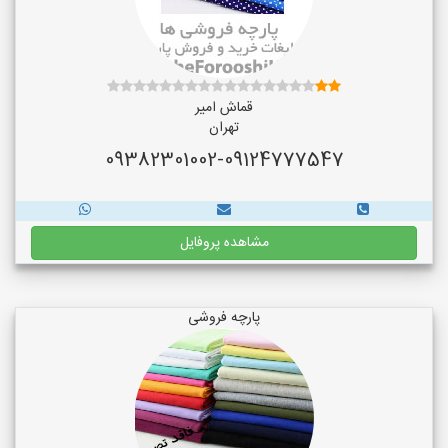
قماش امیر
تهران
09382301002-09124777547
مشاهده پروفایل
پارچه فروشی