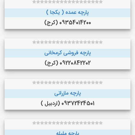
پارچه عمده ( یکجا )
09354014200 (کرج)
پارچه فروشی کرمخانی
09220842202 (کرج)
پارچه مازراتی
09372424501 (اردبیل )
پارچه ملیله