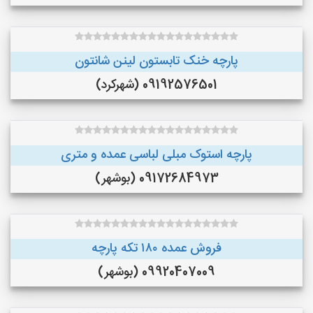
پارچه خنک تابستون لینن شانتون
09192576501 (شهرکرد)
پارچه استوک مبلی لباسی عمده و متری
09172684973 (بوشهر)
فروش عمده ۱۸۰ تکه پارچه
09920407009 (بوشهر)