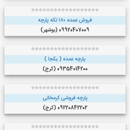
فروش عمده ۱۸۰ تکه پارچه
09920407009 (بوشهر)
پارچه عمده ( یکجا )
09354014200 (کرج)
پارچه فروشی کرمخانی
09220842202 (کرج)