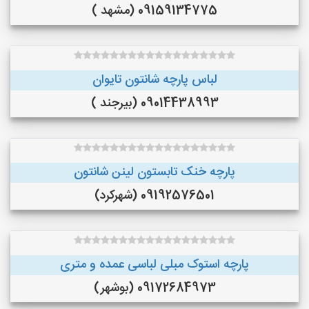
09159134775 (مشهد )
لباس پارچه شانتون تایوان
09014438993 (بیرجند )
پارچه خنک تابستون لینن شانتون
09192576501 (شهرکرد)
پارچه استوک مبلی لباسی عمده و متری
09172684973 (بوشهر)