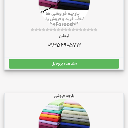
ارمغان
09356905712
مشاهده پروفایل
پارچه فروشی