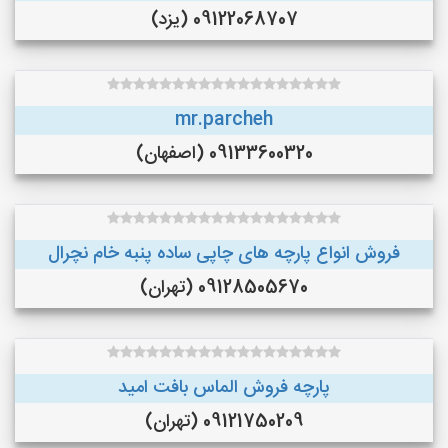
09122068707 (یزد)
mr.parcheh
09133600320 (اصفهان)
فروش انواع پارچه های چاپی ساده پنبه خام نچرال
09128505670 (تهران)
پارچه فروش الماس بافت امید
09121750209 (تهران)