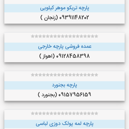
پارچه تریکو موهر کیلویی
09391148202 (زنجان )
عمده فروشی پارچه خارجی
09128458398 (اهواز )
پارچه بجنورد
09157956159 (بجنورد )
پارچه لمه پولک دوزی لباسی