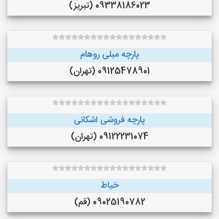
09338186023 (تبریز)
پارچه مبلی روهام
09125478901 (تهران)
پارچه فروشی اشکانی
09122231074 (تهران)
خیاط
09025190782 (قم)