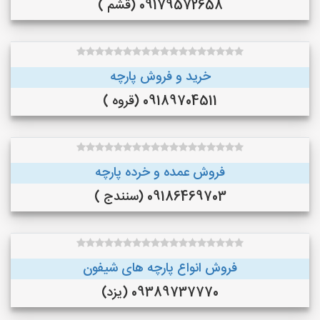
09179572658 (قشم )
خرید و فروش پارچه
09189704511 (قروه )
فروش عمده و خرده پارچه
09186469703 (سنندج )
فروش انواع پارچه های شیفون
09389737770 (یزد)