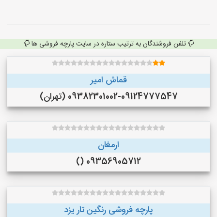
تلفن فروشندگان به ترتیب ستاره در سایت پارچه فروشی ها
قماش امیر
09382301002-09124777547 (تهران)
ارمغان
09356905712 ()
پارچه فروشی رنگین تار یزد