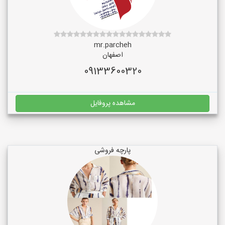
mr.parcheh
اصفهان
09133600320
مشاهده پروفایل
پارچه فروشی