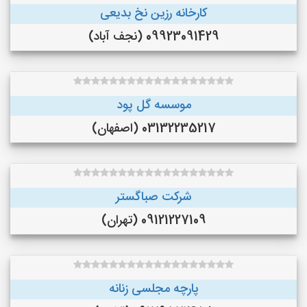
کارخانه رزین نخ بدیعی
09923091429 (نجف‌ آباد)
موسسه گل پود
03132235217 (اصفهان)
شرکت صباگستر
09121227109 (تهران)
پارچه مجلسی زنانه