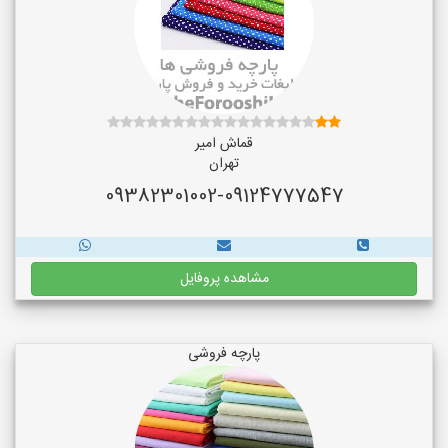
قماش امیر
تهران
09382301002-09124777547
مشاهده پروفایل
پارچه فروشی