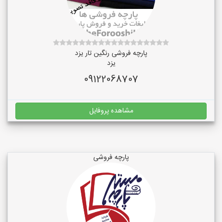
پارچه فروشی رنگین تار یزد
یزد
09122068707
مشاهده پروفایل
پارچه فروشی