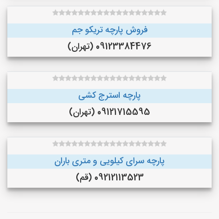
فروش پارچه تریکو جم
09123384476 (تهران)
پارچه استرج کشی
09121715595 (تهران)
پارچه سرای کیلویی و متری باران
09212113523 (قم)