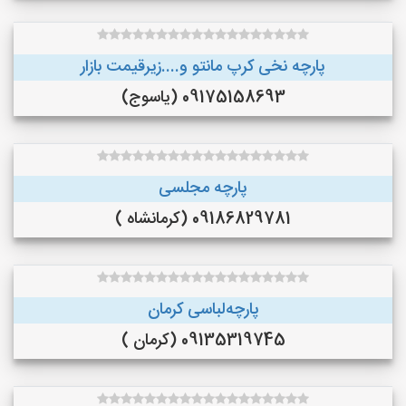
پارچه نخی کرپ مانتو و....زیرقیمت بازار
09175158693 (یاسوج)
پارچه مجلسی
09186829781 (کرمانشاه )
پارچه‌لباسی کرمان
09135319745 (کرمان )