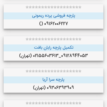
پارچه فروشی پرده ریمونی
09162006227 ()
تکمیل پارچه رایان بافت
09128944053_02155603613 (تهران)
پارچه سرا آریا
09306393909 (تهران)