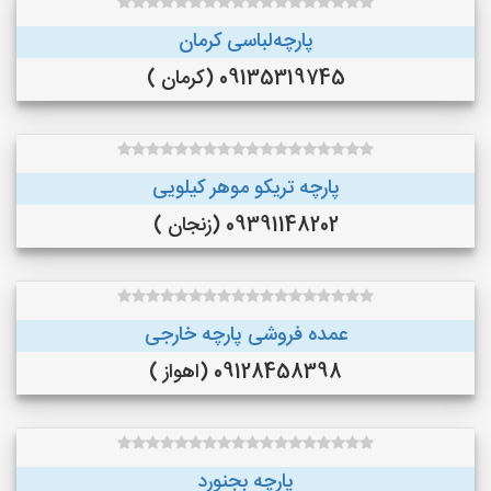
پارچه‌لباسی کرمان
09135319745 (کرمان )
پارچه تریکو موهر کیلویی
09391148202 (زنجان )
عمده فروشی پارچه خارجی
09128458398 (اهواز )
پارچه بجنورد