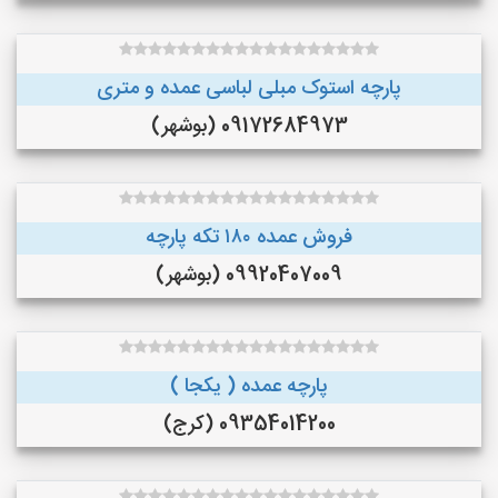
پارچه استوک مبلی لباسی عمده و متری
09172684973 (بوشهر)
فروش عمده ۱۸۰ تکه پارچه
09920407009 (بوشهر)
پارچه عمده ( یکجا )
09354014200 (کرج)