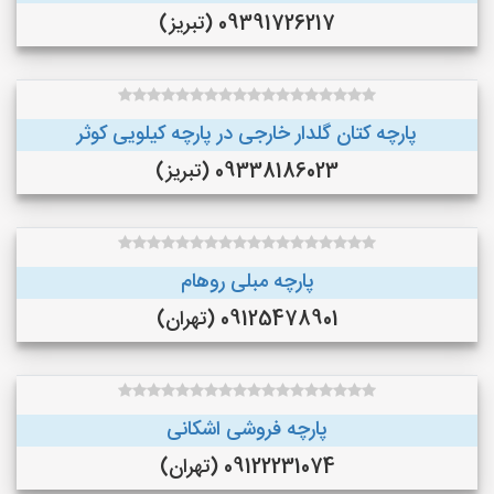
09391726217 (تبریز)
پارچه کتان گلدار خارجی در پارچه کیلویی کوثر
09338186023 (تبریز)
پارچه مبلی روهام
09125478901 (تهران)
پارچه فروشی اشکانی
09122231074 (تهران)