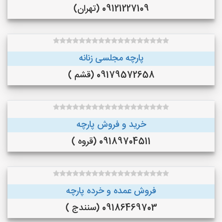
09121227109 (تهران)
پارچه مجلسی زنانه
09179572658 (قشم )
خرید و فروش پارچه
09189704511 (قروه )
فروش عمده و خرده پارچه
09186469703 (سنندج )