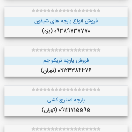
فروش انواع پارچه های شیفون
09389737770 (یزد)
فروش پارچه تریکو جم
09123384476 (تهران)
پارچه استرج کشی
09121715595 (تهران)