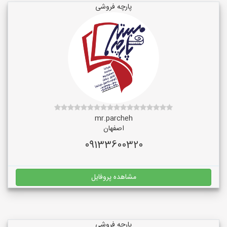
پارچه فروشی
mr.parcheh
اصفهان
09133600320
مشاهده پروفایل
پارچه فروشی