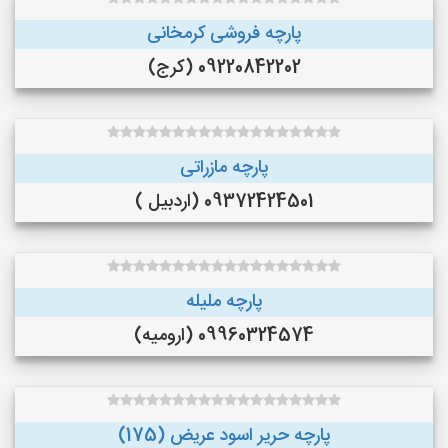
پارچه فروشی کرمخانی
09220842202 (کرج)
پارچه مازراتی
09372424501 (اردبیل )
پارچه ملیله
09960324574 (ارومیه)
پارچه حریر اسود عریض (175)