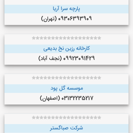
پارچه سرا آریا
09306393909 (تهران)
کارخانه رزین نخ بدیعی
09923091429 (نجف‌ آباد)
موسسه گل پود
03132235217 (اصفهان)
شرکت صباگستر