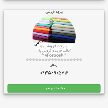
پارچه فروشی
ارمغان
09356905712
مشاهده پروفایل