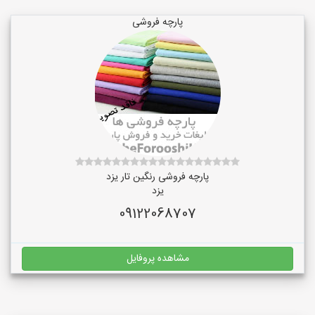
پارچه فروشی
پارچه فروشی رنگین تار یزد
یزد
09122068707
مشاهده پروفایل