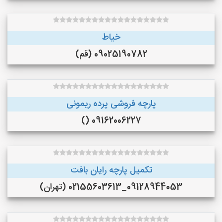
خیاط
09025190782 (قم)
پارچه فروشی پرده ریمونی
09162006227 ()
تکمیل پارچه رایان بافت
09128944053_02155603613 (تهران)