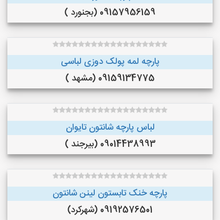
09157956159 (بجنورد )
پارچه لمه پولک دوزی لباسی
09159134775 (مشهد )
لباس پارچه شانتون تایوان
09014438993 (بیرجند )
پارچه خنک تابستون لینن شانتون
09192576501 (شهرکرد)