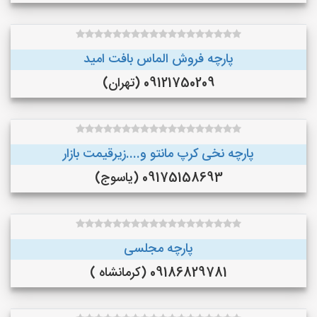
پارچه فروش الماس بافت امید
09121750209 (تهران)
پارچه نخی کرپ مانتو و....زیرقیمت بازار
09175158693 (یاسوج)
پارچه مجلسی
09186829781 (کرمانشاه )