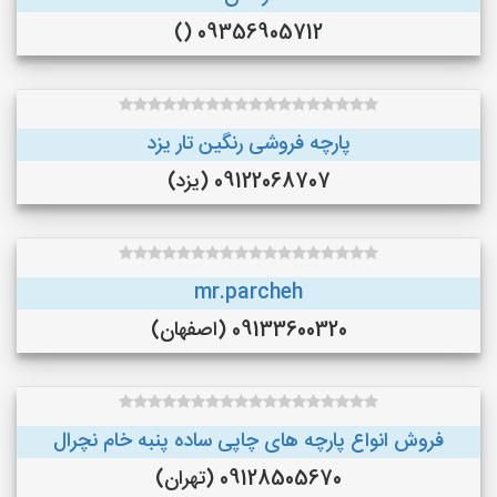
09356905712 ()
پارچه فروشی رنگین تار یزد
09122068707 (یزد)
mr.parcheh
09133600320 (اصفهان)
فروش انواع پارچه های چاپی ساده پنبه خام نچرال
09128505670 (تهران)