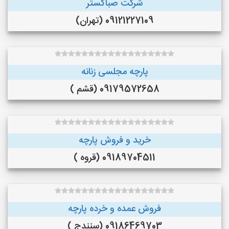
شرکت صباگستر
09121227109 (تهران)
پارچه مجلسی زنانه
09179572658 (قشم )
خرید و فروش پارچه
09189704511 (قروه )
فروش عمده و خرده پارچه
09186469703 (سنندج )