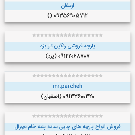
ارمغان
09356905712 ()
پارچه فروشی رنگین تار یزد
09122068707 (یزد)
mr.parcheh
09133600320 (اصفهان)
فروش انواع پارچه های چاپی ساده پنبه خام نچرال