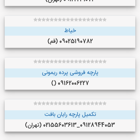
خیاط
09025190782 (قم)
پارچه فروشی پرده ریمونی
09162006227 ()
تکمیل پارچه رایان بافت
09128944053_02155603613 (تهران)