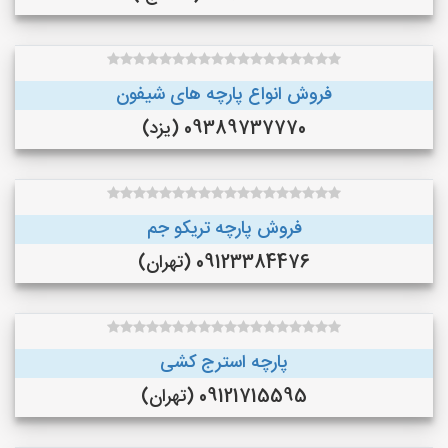
فروش انواع پارچه های شیفون
09389737770 (یزد)
فروش پارچه تریکو جم
09123384476 (تهران)
پارچه استرج کشی
09121715595 (تهران)