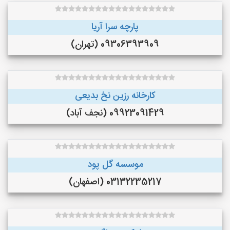
پارچه سرا آریا
09306393909 (تهران)
کارخانه رزین نخ بدیعی
09923091429 (نجف‌ آباد)
موسسه گل پود
03132235217 (اصفهان)