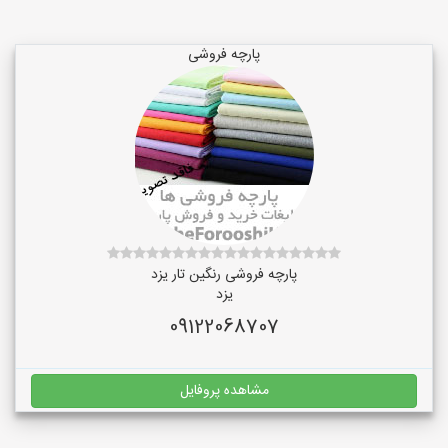
پارچه فروشی
پارچه فروشی رنگین تار یزد
یزد
09122068707
مشاهده پروفایل