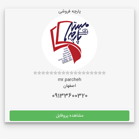
پارچه فروشی
mr.parcheh
اصفهان
09133600320
مشاهده پروفایل