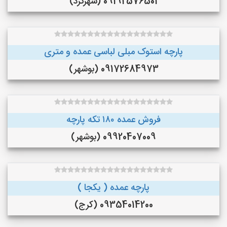
09192576501 (شهرکرد)
پارچه استوک مبلی لباسی عمده و متری
09172684973 (بوشهر)
فروش عمده ۱۸۰ تکه پارچه
09920407009 (بوشهر)
پارچه عمده ( یکجا )
09354014200 (کرج)