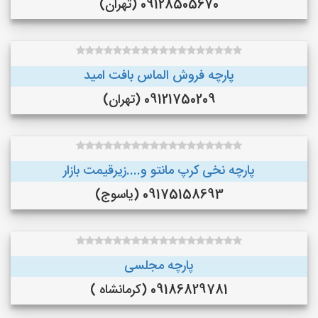
09128505670 (تهران)
پارچه فروش الماس بافت امید
09121750209 (تهران)
پارچه نخی کرپ مانتو و....زیرقیمت بازار
09175158693 (یاسوج)
پارچه مجلسی
09186829781 (کرمانشاه )