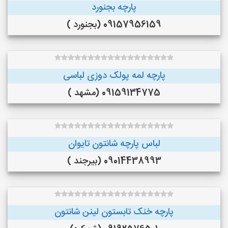
پارچه بجنورد
09157956159 (بجنورد )
پارچه لمه پولک دوزی لباسی
09159134775 (مشهد )
لباس پارچه شانتون تایوان
09014438993 (بیرجند )
پارچه خنک تابستون لینن شانتون