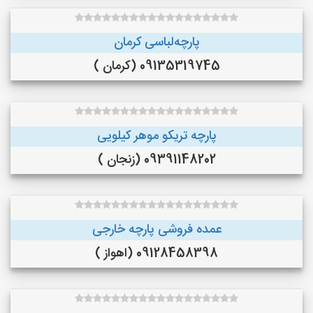
پارچه‌لباسی کرمان
09135319745 (کرمان )
پارچه تریکو موهر کیلویی
09391148202 (زنجان )
عمده فروشی پارچه خارجی
09128458398 (اهواز )