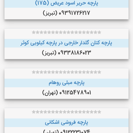
پارچه حریر اسود عریض (175)
09391726217 (تبریز)
پارچه کتان گلدار خارجی در پارچه کیلویی کوثر
09338186023 (تبریز)
پارچه مبلی روهام
09125478901 (تهران)
پارچه فروشی اشکانی
09122231074 (تهران)