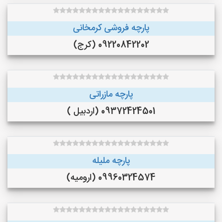
پارچه فروشی کرمخانی
09220842202 (کرج)
پارچه مازراتی
09372424501 (اردبیل )
پارچه ملیله
09960324574 (ارومیه)