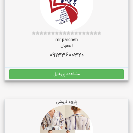
mr.parcheh
اصفهان
09133600320
مشاهده پروفایل
پارچه فروشی