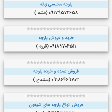
پارچه مجلسی زنانه
09179572658 (قشم )
خرید و فروش پارچه
09189704511 (قروه )
فروش عمده و خرده پارچه
09186469703 (سنندج )
فروش انواع پارچه های شیفون