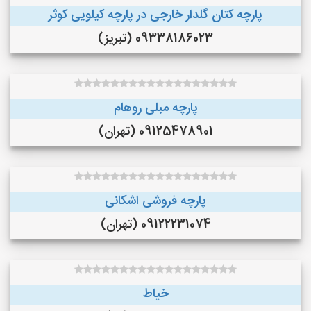
پارچه کتان گلدار خارجی در پارچه کیلویی کوثر
09338186023 (تبریز)
پارچه مبلی روهام
09125478901 (تهران)
پارچه فروشی اشکانی
09122231074 (تهران)
خیاط