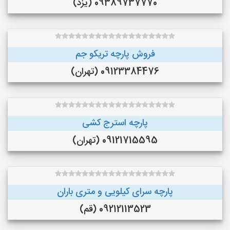
09389737770 (یزد)
فروش پارچه تریکو جم
09123384476 (تهران)
پارچه استرج کشی
09121715595 (تهران)
پارچه سرای کیلویی و متری باران
09212113523 (قم)