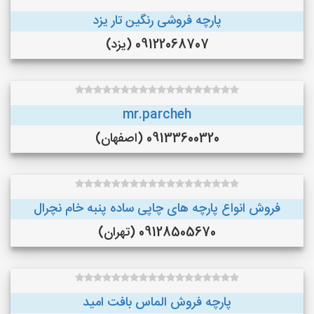
پارچه فروشی رنگین تار یزد
09122068707 (یزد)
mr.parcheh
09133600320 (اصفهان)
فروش انواع پارچه های چاپی ساده پنبه خام نچرال
09128505670 (تهران)
پارچه فروش الماس بافت امید