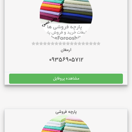
ارمغان
09356905712
مشاهده پروفایل
پارچه فروشی