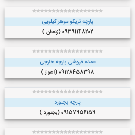
پارچه تریکو موهر کیلویی
09391148202 (زنجان )
عمده فروشی پارچه خارجی
09128458398 (اهواز )
پارچه بجنورد
09157956159 (بجنورد )