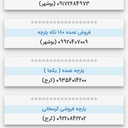
09172684973 (بوشهر)
فروش عمده ۱۸۰ تکه پارچه
09920407009 (بوشهر)
پارچه عمده ( یکجا )
09354014200 (کرج)
پارچه فروشی کرمخانی
09220842202 (کرج)