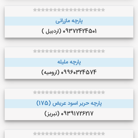
پارچه مازراتی
09372424501 (اردبیل )
پارچه ملیله
09960324574 (ارومیه)
پارچه حریر اسود عریض (175)
09391726217 (تبریز)