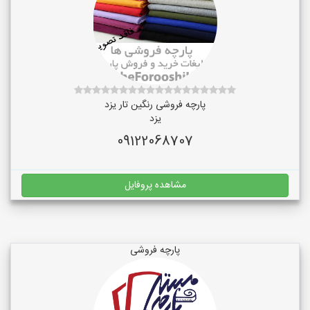
پارچه فروشی رنگین تار یزد
یزد
09122068707
مشاهده پروفایل
پارچه فروشی