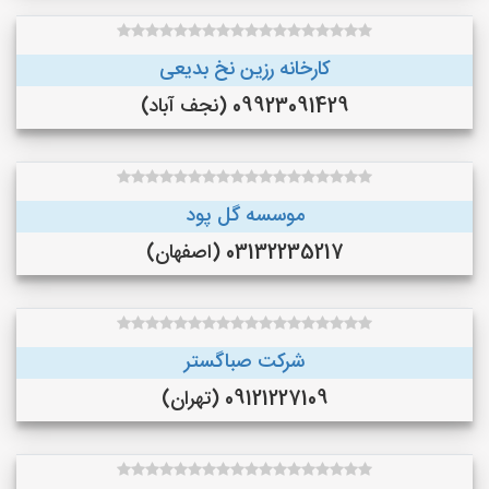
کارخانه رزین نخ بدیعی
09923091429 (نجف‌ آباد)
موسسه گل پود
03132235217 (اصفهان)
شرکت صباگستر
09121227109 (تهران)