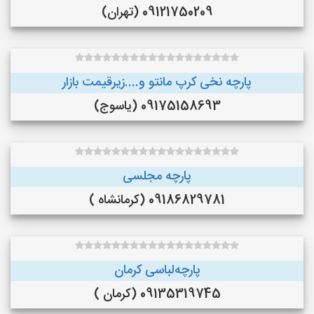
09121750209 (تهران)
پارچه نخی کرپ مانتو و....زیرقیمت بازار
09175158693 (یاسوج)
پارچه مجلسی
09186829781 (کرمانشاه )
پارچه‌لباسی کرمان
09135319745 (کرمان )