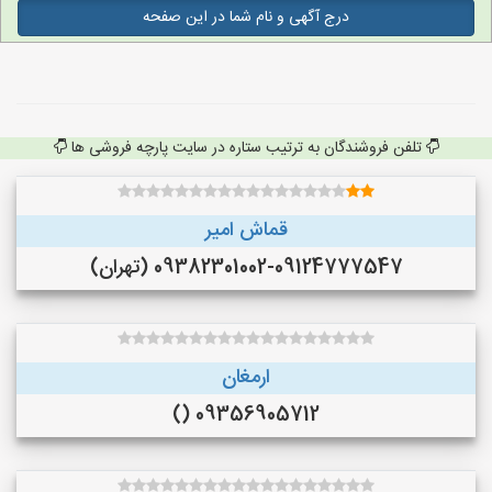
درج آگهی و نام شما در این صفحه
تلفن فروشندگان به ترتیب ستاره در سایت پارچه فروشی ها
قماش امیر
09382301002-09124777547 (تهران)
ارمغان
09356905712 ()