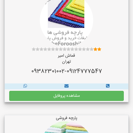
قماش امیر
تهران
09382301002-09124777547
مشاهده پروفایل
پارچه فروشی