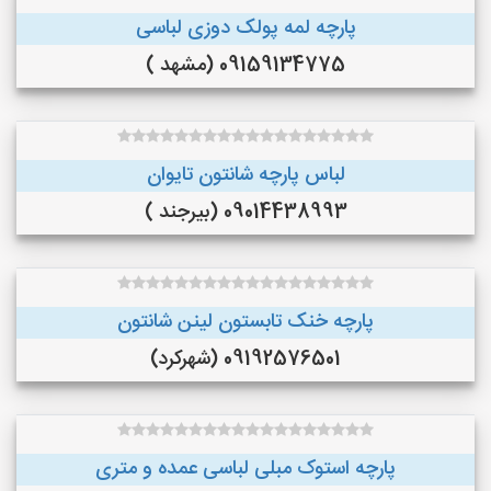
پارچه لمه پولک دوزی لباسی
09159134775 (مشهد )
لباس پارچه شانتون تایوان
09014438993 (بیرجند )
پارچه خنک تابستون لینن شانتون
09192576501 (شهرکرد)
پارچه استوک مبلی لباسی عمده و متری