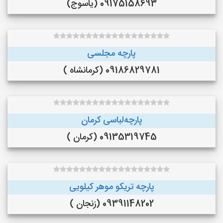
09175158693 (یاسوج)
پارچه مجلسی
09186829781 (کرمانشاه )
پارچه‌لباسی کرمان
09135319745 (کرمان )
پارچه تریکو موهر کیلویی
09391148202 (زنجان )