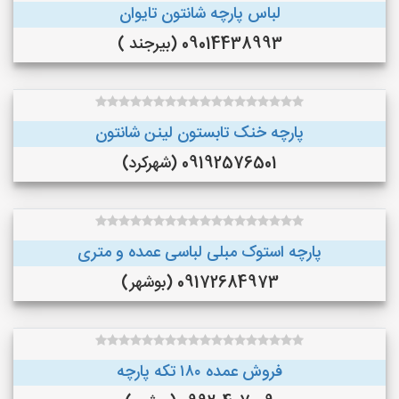
لباس پارچه شانتون تایوان
09014438993 (بیرجند )
پارچه خنک تابستون لینن شانتون
09192576501 (شهرکرد)
پارچه استوک مبلی لباسی عمده و متری
09172684973 (بوشهر)
فروش عمده ۱۸۰ تکه پارچه