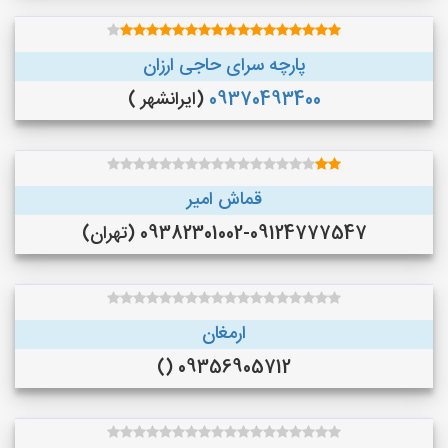
پارچه سرای حاجی ارزان
09370493400
(ایرانشهر )
قماش امیر
09382301002-09124777547 (تهران)
ارمغان
09356905712 ()