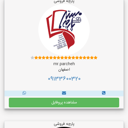
پارچه فروشی
mr.parcheh
اصفهان
09133600320
مشاهده پروفایل
پارچه فروشی