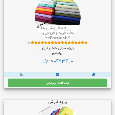
پارچه سرای حاجی ارزان
ایرانشهر
09370493400
مشاهده پروفایل
پارچه فروشی