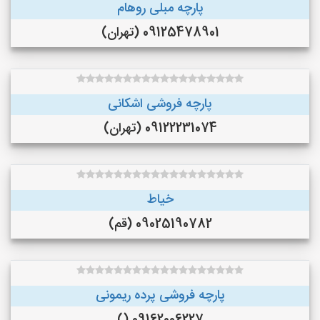
پارچه مبلی روهام
09125478901 (تهران)
پارچه فروشی اشکانی
09122231074 (تهران)
خیاط
09025190782 (قم)
پارچه فروشی پرده ریمونی