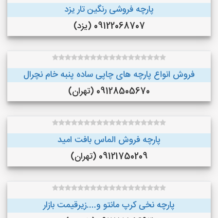
پارچه فروشی رنگین تار یزد
09122068707 (یزد)
فروش انواع پارچه های چاپی ساده پنبه خام نچرال
09128505670 (تهران)
پارچه فروش الماس بافت امید
09121750209 (تهران)
پارچه نخی کرپ مانتو و....زیرقیمت بازار