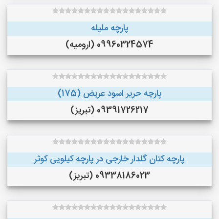
پارچه ملیله
09960324574 (ارومیه)
پارچه حریر اسود عریض (175)
09391726217 (تبریز)
پارچه کتان گلدار خارجی در پارچه کیلویی کوثر
09338186023 (تبریز)