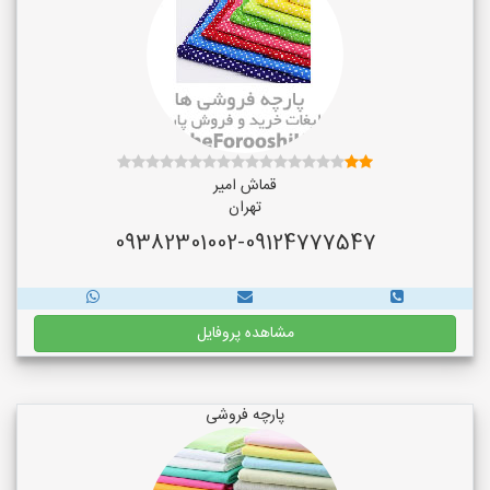
قماش امیر
تهران
09382301002-09124777547
مشاهده پروفایل
پارچه فروشی