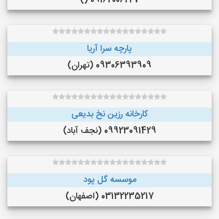
09162006227 ()
پارچه سرا آریا
09306393909 (تهران)
کارخانه رزین نخ بدیعی
09923091429 (نجف‌ آباد)
موسسه گل پود
03132235217 (اصفهان)