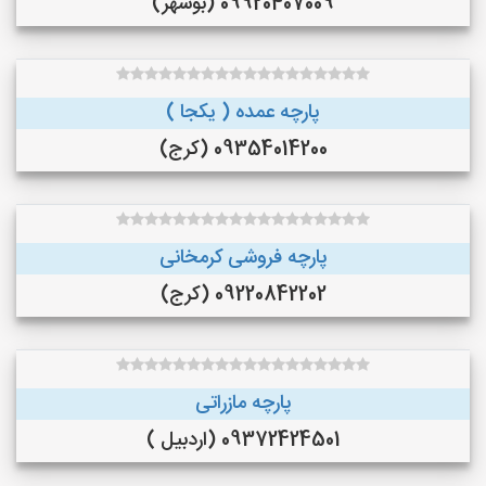
09920407009 (بوشهر)
پارچه عمده ( یکجا )
09354014200 (کرج)
پارچه فروشی کرمخانی
09220842202 (کرج)
پارچه مازراتی
09372424501 (اردبیل )