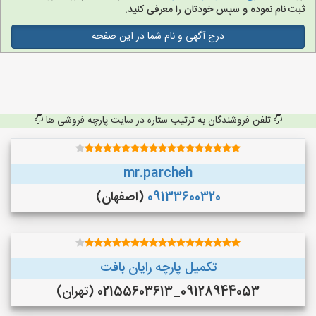
ثبت نام نموده و سپس خودتان را معرفی کنید.
درج آگهی و نام شما در این صفحه
تلفن فروشندگان به ترتیب ستاره در سایت پارچه فروشی ها
mr.parcheh
09133600320
(اصفهان)
تکمیل پارچه رایان بافت
09128944053_02155603613 (تهران)