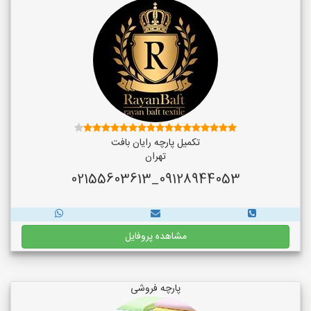
تکمیل پارچه رایان بافت
تهران
09128944053_02155603613
مشاهده پروفایل
پارچه فروشی