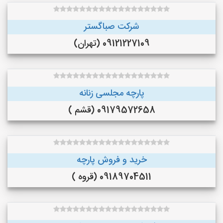
شرکت صباگستر
09121227109 (تهران)
پارچه مجلسی زنانه
09179572658 (قشم )
خرید و فروش پارچه
09189704511 (قروه )