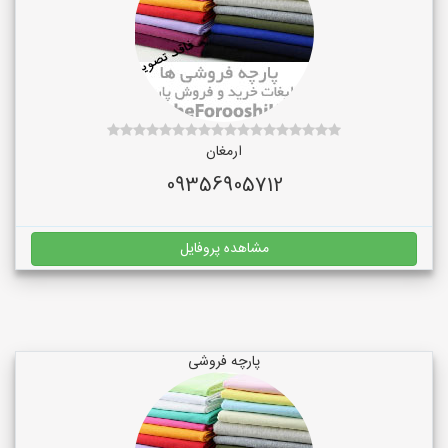
ارمغان
09356905712
مشاهده پروفایل
پارچه فروشی