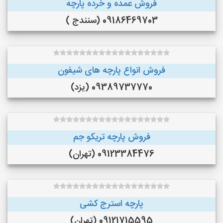
فروش عمده و خرده پارچه
09186469703 (سنندج )
فروش انواع پارچه های شیفون
09389737770 (یزد)
فروش پارچه تریکو جم
09123384476 (تهران)
پارچه استرج کشی
09121715595 (تهران)