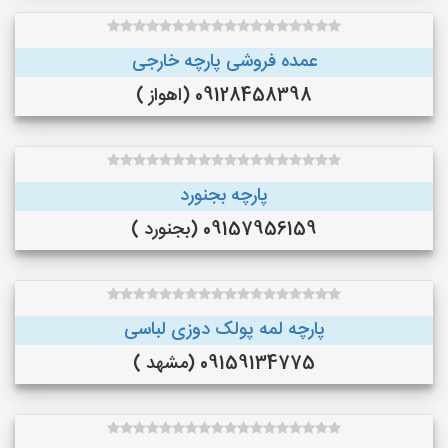
عمده فروشی پارچه خارجی
09128458398 (اهواز )
پارچه بجنورد
09157956159 (بجنورد )
پارچه لمه پولک دوزی لباسی
09159134775 (مشهد )