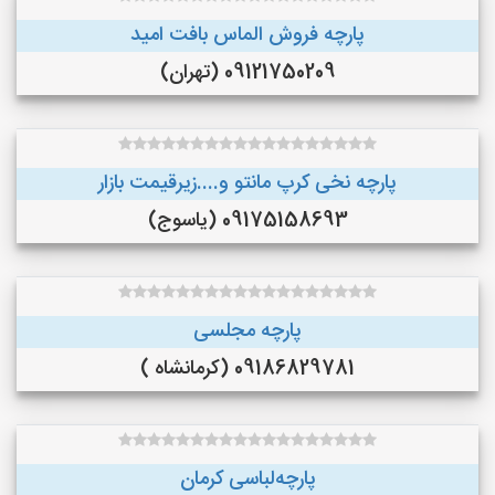
پارچه فروش الماس بافت امید
09121750209 (تهران)
پارچه نخی کرپ مانتو و....زیرقیمت بازار
09175158693 (یاسوج)
پارچه مجلسی
09186829781 (کرمانشاه )
پارچه‌لباسی کرمان