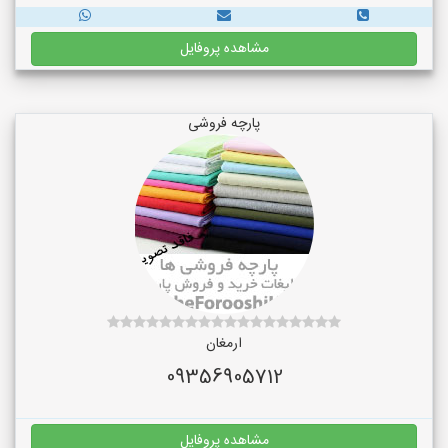
مشاهده پروفایل
پارچه فروشی
ارمغان
09356905712
مشاهده پروفایل