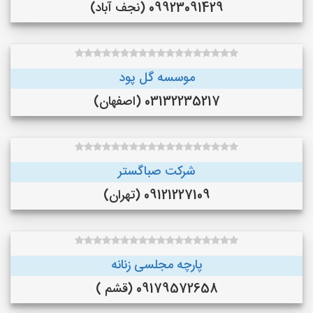
09923091429 (نجف‌ آباد)
موسسه گل پود
03132235217 (اصفهان)
شرکت صباگستر
09121227109 (تهران)
پارچه مجلسی زنانه
09179572658 (قشم )