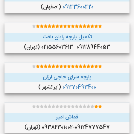
09133600320
(اصفهان)
تکمیل پارچه رایان بافت
09128944053_02155603613 (تهران)
پارچه سرای حاجی ارزان
09370493400
(ایرانشهر )
قماش امیر
09382301002-09124777547 (تهران)