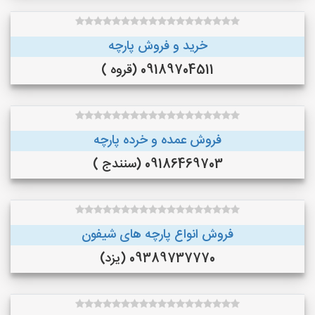
خرید و فروش پارچه
09189704511 (قروه )
فروش عمده و خرده پارچه
09186469703 (سنندج )
فروش انواع پارچه های شیفون
09389737770 (یزد)