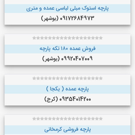
پارچه استوک مبلی لباسی عمده و متری
09172684973 (بوشهر)
فروش عمده ۱۸۰ تکه پارچه
09920407009 (بوشهر)
پارچه عمده ( یکجا )
09354014200 (کرج)
پارچه فروشی کرمخانی