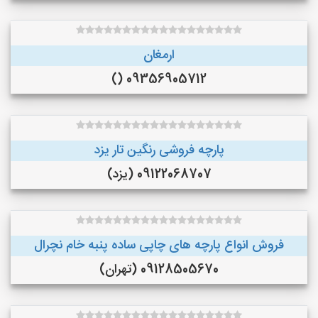
ارمغان
09356905712 ()
پارچه فروشی رنگین تار یزد
09122068707 (یزد)
فروش انواع پارچه های چاپی ساده پنبه خام نچرال
09128505670 (تهران)