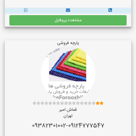
مشاهده پروفایل
پارچه فروشی
قماش امیر
تهران
09382301002-09124777547