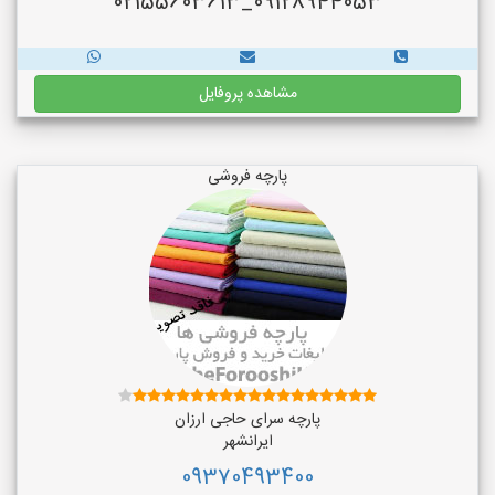
09128944053_02155603613
مشاهده پروفایل
پارچه فروشی
پارچه سرای حاجی ارزان
ایرانشهر
09370493400