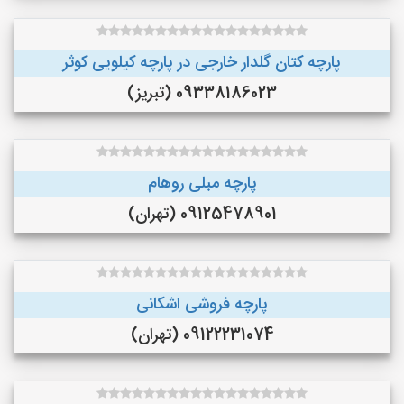
پارچه کتان گلدار خارجی در پارچه کیلویی کوثر
09338186023 (تبریز)
پارچه مبلی روهام
09125478901 (تهران)
پارچه فروشی اشکانی
09122231074 (تهران)