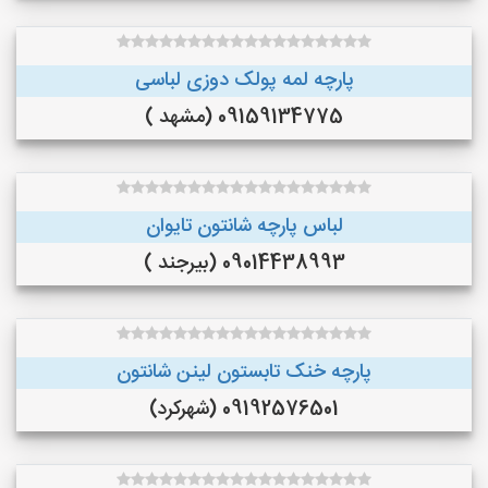
پارچه لمه پولک دوزی لباسی
09159134775 (مشهد )
لباس پارچه شانتون تایوان
09014438993 (بیرجند )
پارچه خنک تابستون لینن شانتون
09192576501 (شهرکرد)