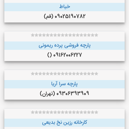
خیاط
09025190782 (قم)
پارچه فروشی پرده ریمونی
09162006227 ()
پارچه سرا آریا
09306393909 (تهران)
کارخانه رزین نخ بدیعی