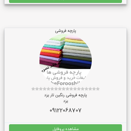
پارچه فروشی
پارچه فروشی رنگین تار یزد
یزد
09122068707
مشاهده پروفایل