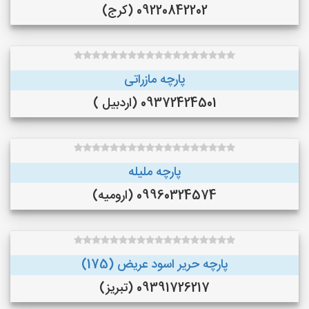
09220842202 (کرج)
پارچه مازراتی
09372424501 (اردبیل )
پارچه ملیله
09960324574 (ارومیه)
پارچه حریر اسود عریض (175)
09391726217 (تبریز)