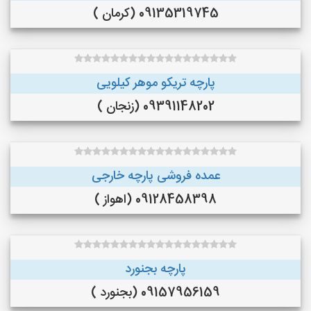
09135319745 (کرمان )
پارچه تریکو موهر کیلویی
09391148202 (زنجان )
عمده فروشی پارچه خارجی
09128458398 (اهواز )
پارچه بجنورد
09157956159 (بجنورد )