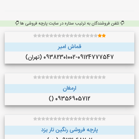
تلفن فروشندگان به ترتیب ستاره در سایت پارچه فروشی ها
قماش امیر
09382301002-09124777547 (تهران)
ارمغان
09356905712 ()
پارچه فروشی رنگین تار یزد