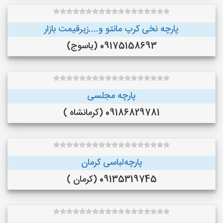
پارچه نخی کرپ مانتو و....زیرقیمت بازار
09175158693 (یاسوج)
پارچه مجلسی
09186829781 (کرمانشاه )
پارچه‌لباسی کرمان
09135319745 (کرمان )