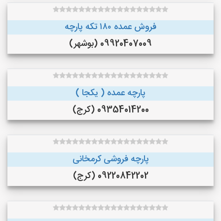
فروش عمده ۱۸۰ تکه پارچه
09920407009 (بوشهر)
پارچه عمده ( یکجا )
09354014200 (کرج)
پارچه فروشی کرمخانی
09220842202 (کرج)