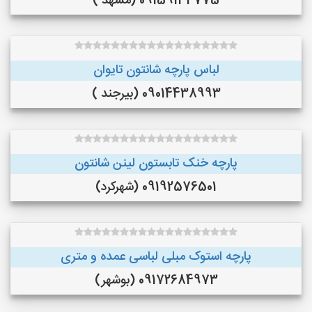
09159134775 (مشهد )
لباس پارچه شانتون تایوان
09014438993 (بیرجند )
پارچه خنک تابستون لینن شانتون
09192576501 (شهرکرد)
پارچه استوک مبلی لباسی عمده و متری
09172684973 (بوشهر)