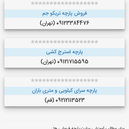
فروش پارچه تریکو جم
09123384476 (تهران)
پارچه استرج کشی
09121715595 (تهران)
پارچه سرای کیلویی و متری باران
09212113523 (قم)
سایر مطالب آموزشی سایت پارچه فروشی ها :