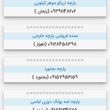
پارچه تریکو موهر کیلویی
09391148202 (زنجان )
عمده فروشی پارچه خارجی
09128458398 (اهواز )
پارچه بجنورد
09157956159 (بجنورد )
پارچه لمه پولک دوزی لباسی