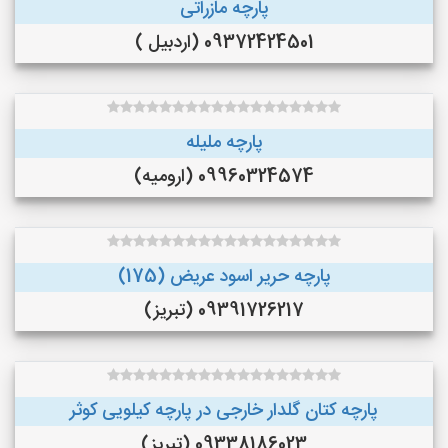
پارچه مازراتی
09372424501 (اردبیل )
پارچه ملیله
09960324574 (ارومیه)
پارچه حریر اسود عریض (175)
09391726217 (تبریز)
پارچه کتان گلدار خارجی در پارچه کیلویی کوثر
09338186023 (تبریز)