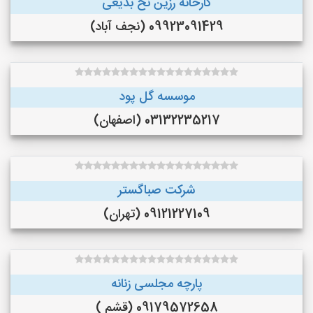
کارخانه رزین نخ بدیعی
09923091429 (نجف‌ آباد)
موسسه گل پود
03132235217 (اصفهان)
شرکت صباگستر
09121227109 (تهران)
پارچه مجلسی زنانه
09179572658 (قشم )