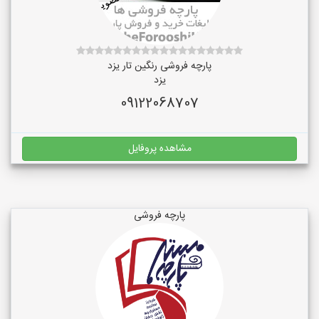
پارچه فروشی رنگین تار یزد
یزد
09122068707
مشاهده پروفایل
پارچه فروشی