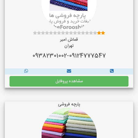
قماش امیر
تهران
09382301002-09124777547
مشاهده پروفایل
پارچه فروشی