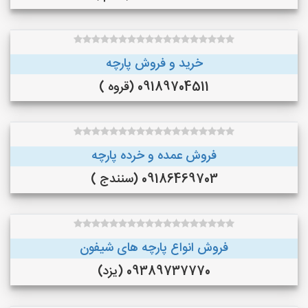
خرید و فروش پارچه
09189704511 (قروه )
فروش عمده و خرده پارچه
09186469703 (سنندج )
فروش انواع پارچه های شیفون
09389737770 (یزد)