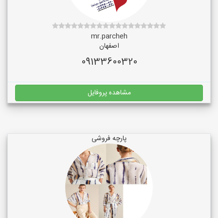
mr.parcheh
اصفهان
09133600320
مشاهده پروفایل
پارچه فروشی