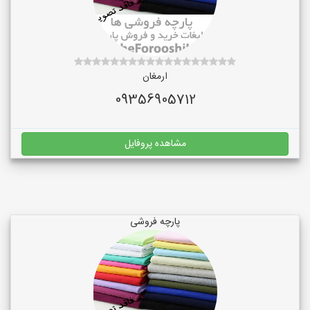
ارمغان
09356905712
مشاهده پروفایل
پارچه فروشی