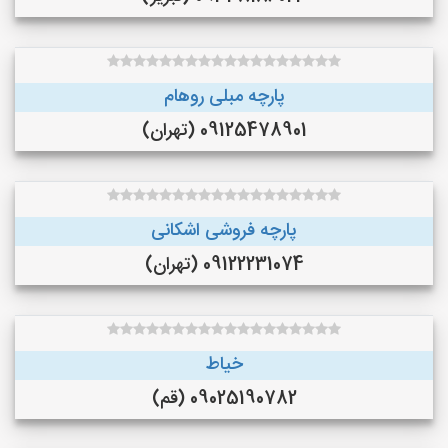
پارچه مبلی روهام
09125478901 (تهران)
پارچه فروشی اشکانی
09122231074 (تهران)
خیاط
09025190782 (قم)