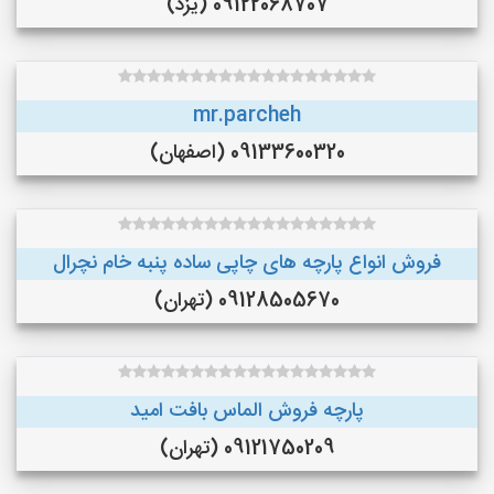
09122068707 (یزد)
mr.parcheh
09133600320 (اصفهان)
فروش انواع پارچه های چاپی ساده پنبه خام نچرال
09128505670 (تهران)
پارچه فروش الماس بافت امید
09121750209 (تهران)