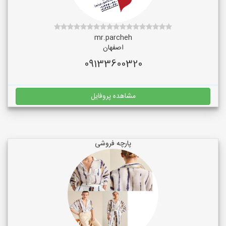
mr.parcheh
اصفهان
09133600320
مشاهده پروفایل
پارچه فروشی