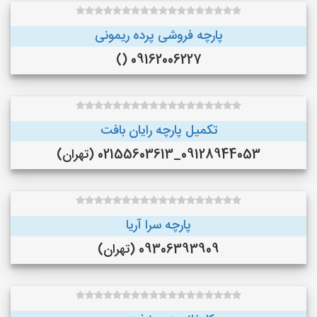
پارچه فروشی پرده ریمونی
09162006227 ()
تکمیل پارچه رایان بافت
09128944053_02155603613 (تهران)
پارچه سرا آریا
09306393909 (تهران)