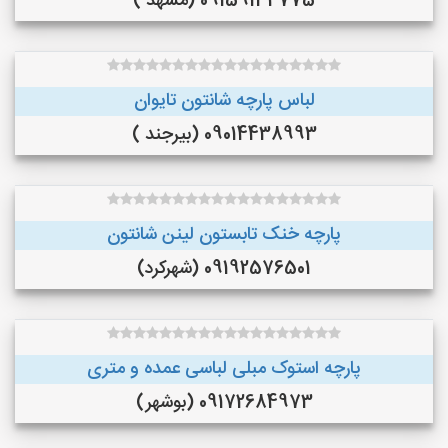
09159134775 (مشهد )
لباس پارچه شانتون تایوان
09014438993 (بیرجند )
پارچه خنک تابستون لینن شانتون
09192576501 (شهرکرد)
پارچه استوک مبلی لباسی عمده و متری
09172684973 (بوشهر)