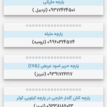
پارچه مازراتی
09372424501 (اردبیل )
پارچه ملیله
09960324574 (ارومیه)
پارچه حریر اسود عریض (175)
09391726217 (تبریز)
پارچه کتان گلدار خارجی در پارچه کیلویی کوثر
09338186023 (تبریز)