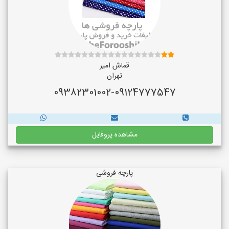
قماش امیر
تهران
09382301002-09124777547
مشاهده پروفایل
پارچه فروشی