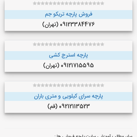
فروش پارچه تریکو جم
09123384476 (تهران)
پارچه استرج کشی
09121715595 (تهران)
پارچه سرای کیلویی و متری باران
09212113523 (قم)
سایر مطالب آموزشی سایت پارچه فروشی ها :