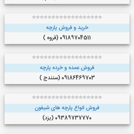
خرید و فروش پارچه
09189704511 (قروه )
فروش عمده و خرده پارچه
09186469703 (سنندج )
فروش انواع پارچه های شیفون
09389737770 (یزد)