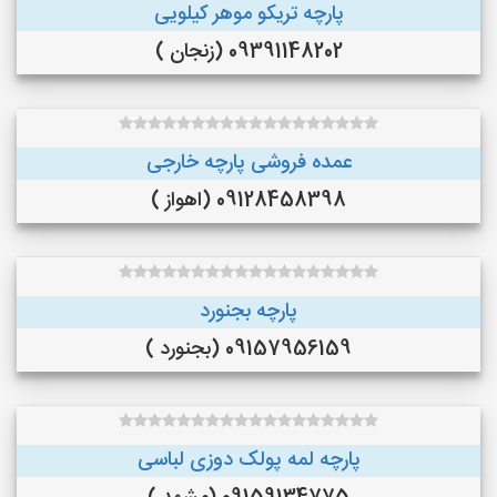
پارچه تریکو موهر کیلویی
09391148202 (زنجان )
عمده فروشی پارچه خارجی
09128458398 (اهواز )
پارچه بجنورد
09157956159 (بجنورد )
پارچه لمه پولک دوزی لباسی