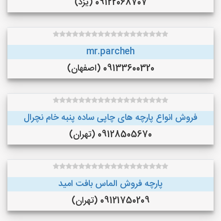
09122068707 (یزد)
mr.parcheh
09133600320 (اصفهان)
فروش انواع پارچه های چاپی ساده پنبه خام نچرال
09128505670 (تهران)
پارچه فروش الماس بافت امید
09121750209 (تهران)