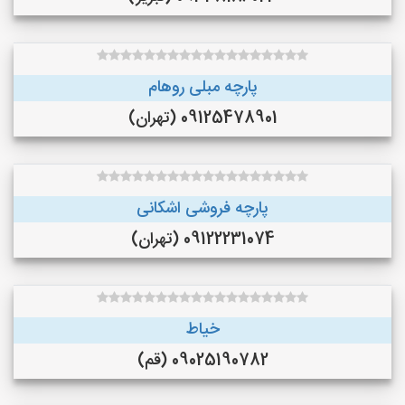
پارچه مبلی روهام
09125478901 (تهران)
پارچه فروشی اشکانی
09122231074 (تهران)
خیاط
09025190782 (قم)