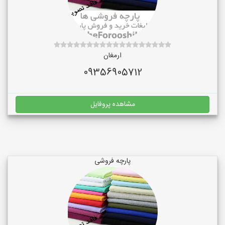
ارمغان
09356905712
مشاهده پروفایل
پارچه فروشی