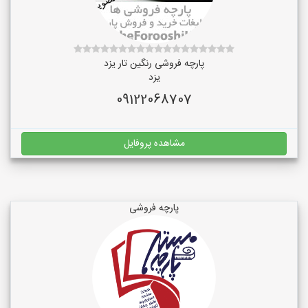
پارچه فروشی رنگین تار یزد
یزد
09122068707
مشاهده پروفایل
پارچه فروشی