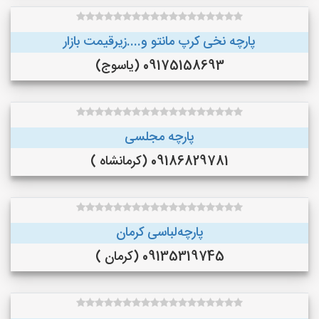
پارچه نخی کرپ مانتو و....زیرقیمت بازار
09175158693 (یاسوج)
پارچه مجلسی
09186829781 (کرمانشاه )
پارچه‌لباسی کرمان
09135319745 (کرمان )