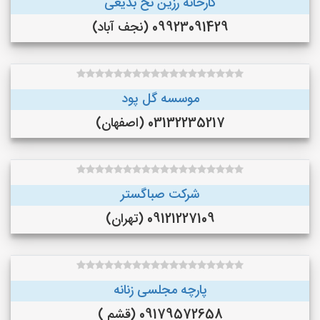
کارخانه رزین نخ بدیعی
09923091429 (نجف‌ آباد)
موسسه گل پود
03132235217 (اصفهان)
شرکت صباگستر
09121227109 (تهران)
پارچه مجلسی زنانه
09179572658 (قشم )