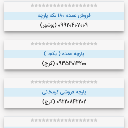
فروش عمده ۱۸۰ تکه پارچه
09920407009 (بوشهر)
پارچه عمده ( یکجا )
09354014200 (کرج)
پارچه فروشی کرمخانی
09220842202 (کرج)