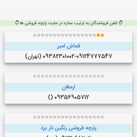
تلفن فروشندگان به ترتیب ستاره در سایت پارچه فروشی ها
قماش امیر
09382301002-09124777547 (تهران)
ارمغان
09356905712 ()
پارچه فروشی رنگین تار یزد