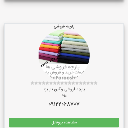
پارچه فروشی
پارچه فروشی رنگین تار یزد
یزد
09122068707
مشاهده پروفایل