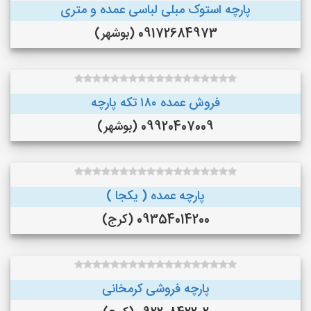
پارچه استوک مبلی لباسی عمده و متری
09172684973 (بوشهر)
فروش عمده ۱۸۰ تکه پارچه
09920407009 (بوشهر)
پارچه عمده ( یکجا )
09354014200 (کرج)
پارچه فروشی کرمخانی