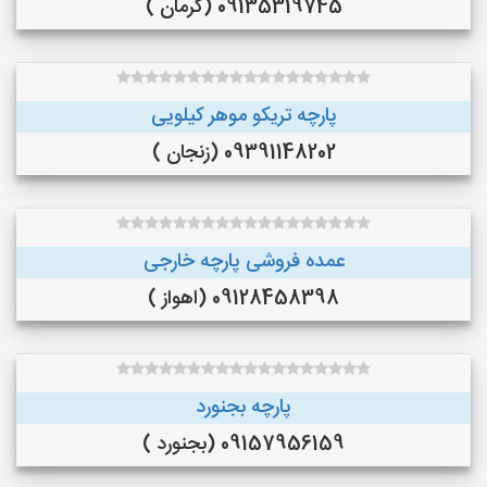
09135319745 (کرمان )
پارچه تریکو موهر کیلویی
09391148202 (زنجان )
عمده فروشی پارچه خارجی
09128458398 (اهواز )
پارچه بجنورد
09157956159 (بجنورد )