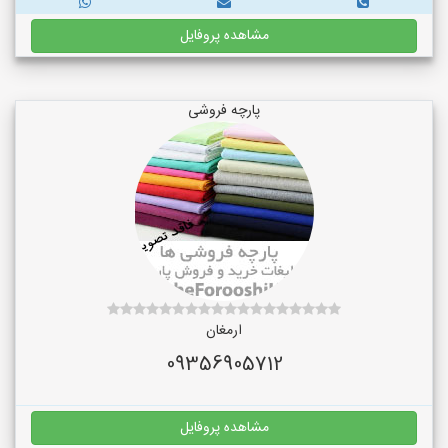
مشاهده پروفایل
پارچه فروشی
ارمغان
09356905712
مشاهده پروفایل