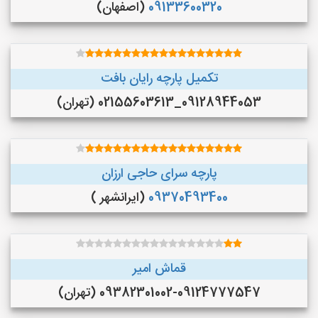
09133600320
(اصفهان)
تکمیل پارچه رایان بافت
09128944053_02155603613 (تهران)
پارچه سرای حاجی ارزان
09370493400
(ایرانشهر )
قماش امیر
09382301002-09124777547 (تهران)