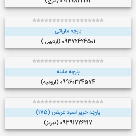
09220842202 (کرج)
پارچه مازراتی
09372424501 (اردبیل )
پارچه ملیله
09960324574 (ارومیه)
پارچه حریر اسود عریض (175)
09391726217 (تبریز)