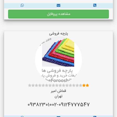
مشاهده پروفایل
پارچه فروشی
قماش امیر
تهران
09382301002-09124777547