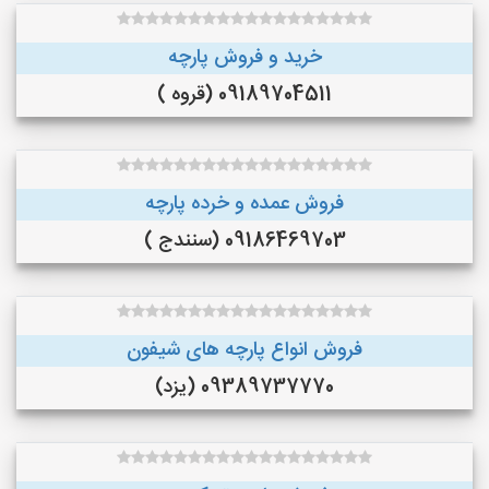
خرید و فروش پارچه
09189704511 (قروه )
فروش عمده و خرده پارچه
09186469703 (سنندج )
فروش انواع پارچه های شیفون
09389737770 (یزد)