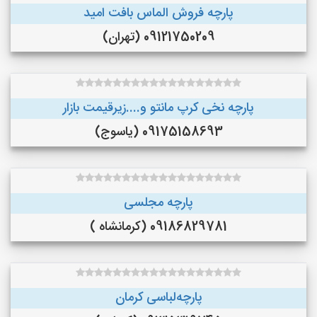
پارچه فروش الماس بافت امید
09121750209 (تهران)
پارچه نخی کرپ مانتو و....زیرقیمت بازار
09175158693 (یاسوج)
پارچه مجلسی
09186829781 (کرمانشاه )
پارچه‌لباسی کرمان