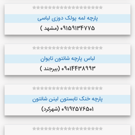
پارچه لمه پولک دوزی لباسی
09159134775 (مشهد )
لباس پارچه شانتون تایوان
09014438993 (بیرجند )
پارچه خنک تابستون لینن شانتون
09192576501 (شهرکرد)