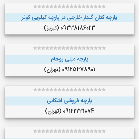
پارچه کتان گلدار خارجی در پارچه کیلویی کوثر
09338186023 (تبریز)
پارچه مبلی روهام
09125478901 (تهران)
پارچه فروشی اشکانی
09122231074 (تهران)