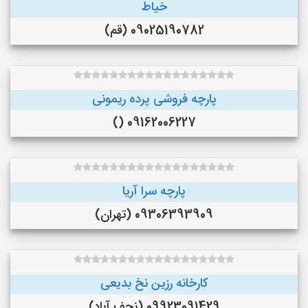
خیاط
09025190782 (قم)
پارچه فروشی پرده ریمونی
09162006227 ()
پارچه سرا آریا
09306393909 (تهران)
کارخانه رزین نخ بدیعی
09923091429 (نجف‌ آباد)