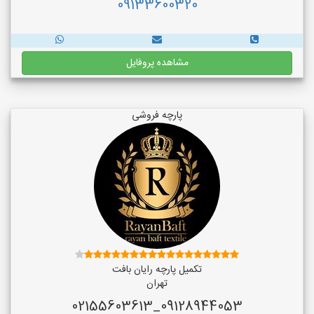
09133600320
مشاهده پروفایل
پارچه فروشی
تکمیل پارچه رایان بافت
تهران
09128944053_02155603613