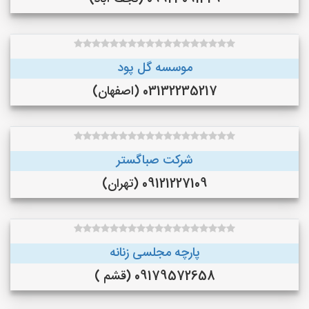
موسسه گل پود
03132235217 (اصفهان)
شرکت صباگستر
09121227109 (تهران)
پارچه مجلسی زنانه
09179572658 (قشم )