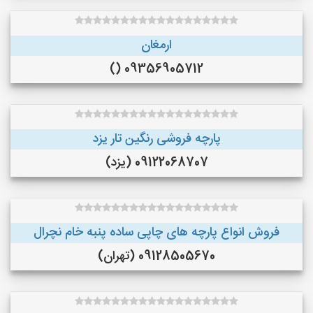
ارمغان
09356905712 ()
پارچه فروشی رنگین تار یزد
09122068707 (یزد)
فروش انواع پارچه های چاپی ساده پنبه خام نچرال
09128505670 (تهران)