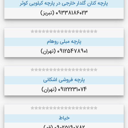
پارچه کتان گلدار خارجی در پارچه کیلویی کوثر
09338186023 (تبریز)
پارچه مبلی روهام
09125478901 (تهران)
پارچه فروشی اشکانی
09122231074 (تهران)
خیاط