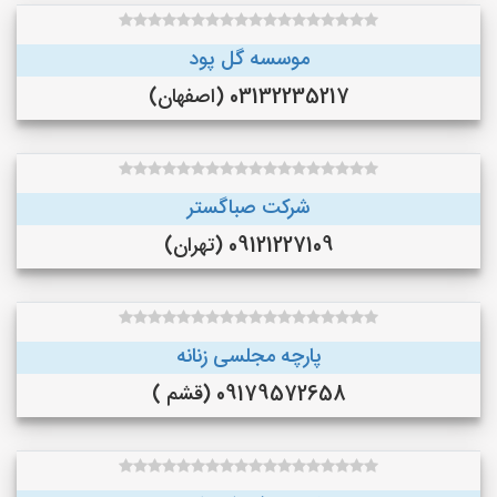
موسسه گل پود
03132235217 (اصفهان)
شرکت صباگستر
09121227109 (تهران)
پارچه مجلسی زنانه
09179572658 (قشم )