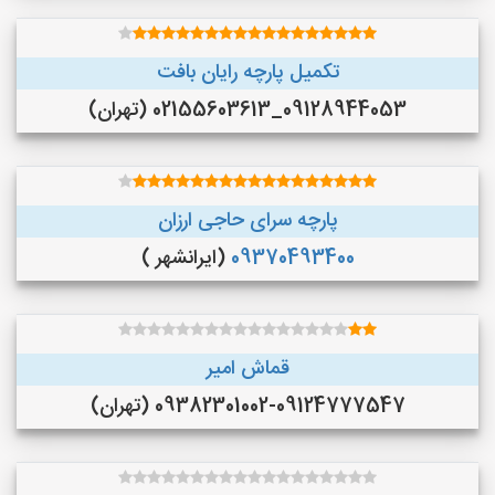
تکمیل پارچه رایان بافت
09128944053_02155603613 (تهران)
پارچه سرای حاجی ارزان
09370493400
(ایرانشهر )
قماش امیر
09382301002-09124777547 (تهران)