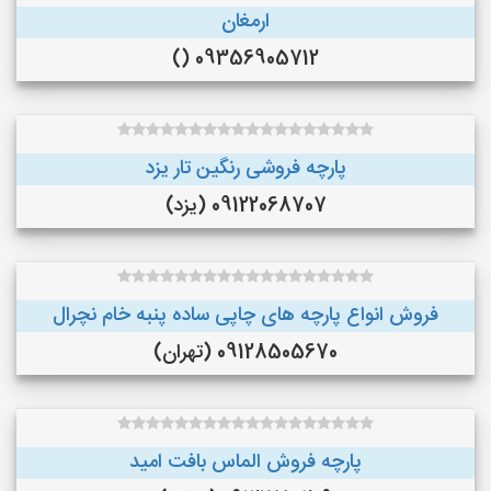
ارمغان
09356905712 ()
پارچه فروشی رنگین تار یزد
09122068707 (یزد)
فروش انواع پارچه های چاپی ساده پنبه خام نچرال
09128505670 (تهران)
پارچه فروش الماس بافت امید