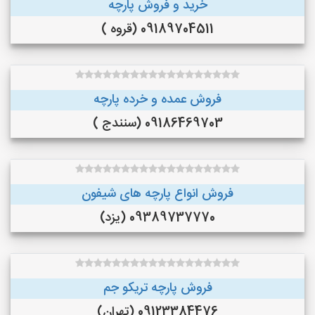
خرید و فروش پارچه
09189704511 (قروه )
فروش عمده و خرده پارچه
09186469703 (سنندج )
فروش انواع پارچه های شیفون
09389737770 (یزد)
فروش پارچه تریکو جم
09123384476 (تهران)