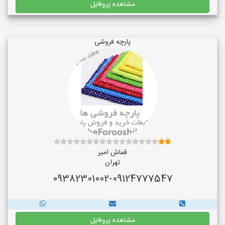
مشاهده پروفایل
پارچه فروشی
قماش امیر
تهران
09382301002-09124777547
مشاهده پروفایل