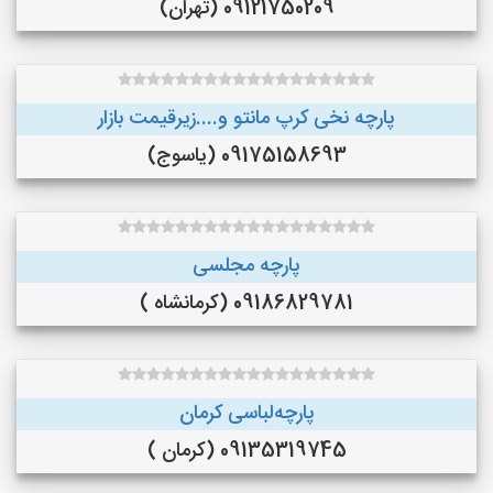
09121750209 (تهران)
پارچه نخی کرپ مانتو و....زیرقیمت بازار
09175158693 (یاسوج)
پارچه مجلسی
09186829781 (کرمانشاه )
پارچه‌لباسی کرمان
09135319745 (کرمان )