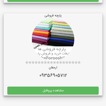
پارچه فروشی
ارمغان
09356905712
مشاهده پروفایل