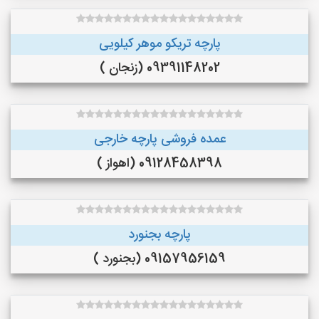
پارچه تریکو موهر کیلویی
09391148202 (زنجان )
عمده فروشی پارچه خارجی
09128458398 (اهواز )
پارچه بجنورد
09157956159 (بجنورد )