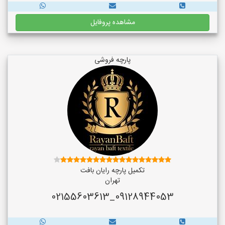
مشاهده پروفایل
پارچه فروشی
تکمیل پارچه رایان بافت
تهران
09128944053_02155603613