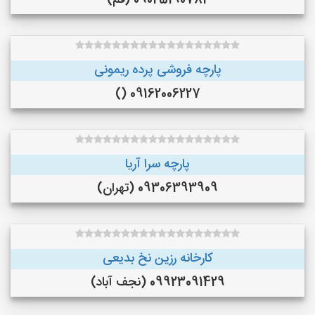
09025190782 (قم)
پارچه فروشی پرده ریمونی
09162006227 ()
پارچه سرا آریا
09306393909 (تهران)
کارخانه رزین نخ بدیعی
09923091429 (نجف‌ آباد)