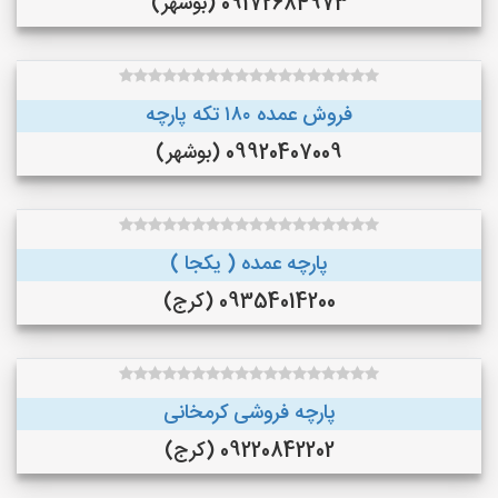
09172684973 (بوشهر)
فروش عمده ۱۸۰ تکه پارچه
09920407009 (بوشهر)
پارچه عمده ( یکجا )
09354014200 (کرج)
پارچه فروشی کرمخانی
09220842202 (کرج)