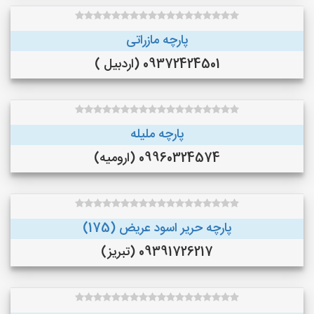
پارچه مازراتی
09372424501 (اردبیل )
پارچه ملیله
09960324574 (ارومیه)
پارچه حریر اسود عریض (175)
09391726217 (تبریز)