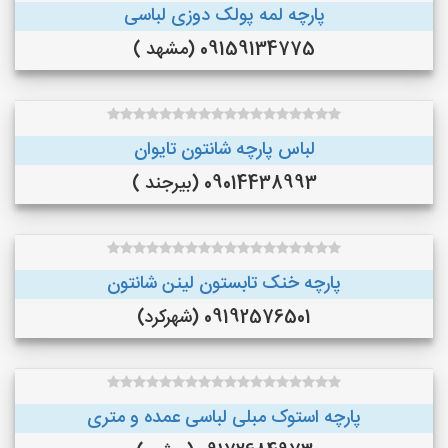
پارچه لمه پولک دوزی لباسی
09159134775 (مشهد )
لباس پارچه شانتون تایوان
09014438993 (بیرجند )
پارچه خنک تابستون لینن شانتون
09192576501 (شهرکرد)
پارچه استوک مبلی لباسی عمده و متری