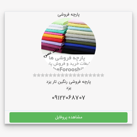
پارچه فروشی
پارچه فروشی رنگین تار یزد
یزد
09122068707
مشاهده پروفایل