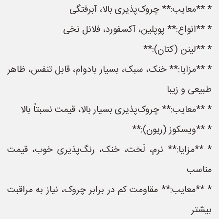
* **معایب:** چروک‌پذیری بالا، آبرفتگی
* **انواع:** پوپلین، آکسفورد، فلانل نخی
* **لینن (کتان):**
* **مزایا:** خنک، سبک، بسیار بادوام، قابل تنفس، ظاهر
طبیعی و زیبا
* **معایب:** چروک‌پذیری بسیار بالا، قیمت نسبتاً بالا
* **ویسکوز (ریون):**
* **مزایا:** نرم، لَخت، خنک، رنگ‌پذیری خوب، قیمت
مناسب
* **معایب:** مقاومت کم در برابر چروک، نیاز به مراقبت
بیشتر