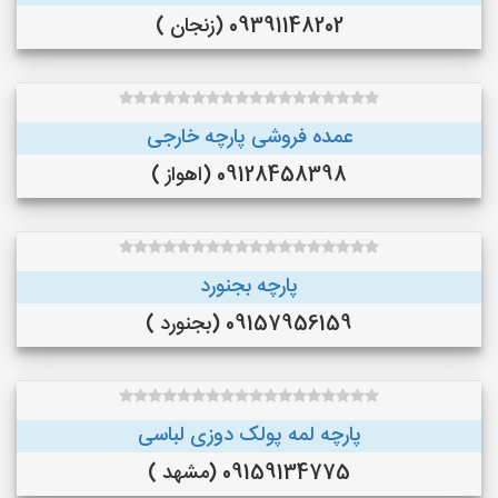
09391148202 (زنجان )
عمده فروشی پارچه خارجی
09128458398 (اهواز )
پارچه بجنورد
09157956159 (بجنورد )
پارچه لمه پولک دوزی لباسی
09159134775 (مشهد )