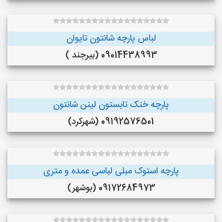
لباس پارچه شانتون تایوان
09014438993 (بیرجند )
پارچه خنک تابستون لینن شانتون
09192576501 (شهرکرد)
پارچه استوک مبلی لباسی عمده و متری
09172684973 (بوشهر)