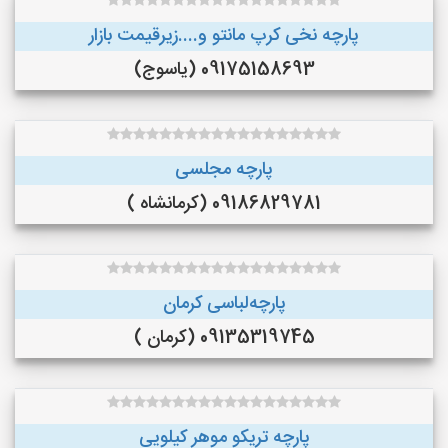
پارچه نخی کرپ مانتو و....زیرقیمت بازار
09175158693 (یاسوج)
پارچه مجلسی
09186829781 (کرمانشاه )
پارچه‌لباسی کرمان
09135319745 (کرمان )
پارچه تریکو موهر کیلویی