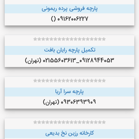
پارچه فروشی پرده ریمونی
09162006227 ()
تکمیل پارچه رایان بافت
09128944053_02155603613 (تهران)
پارچه سرا آریا
09306393909 (تهران)
کارخانه رزین نخ بدیعی