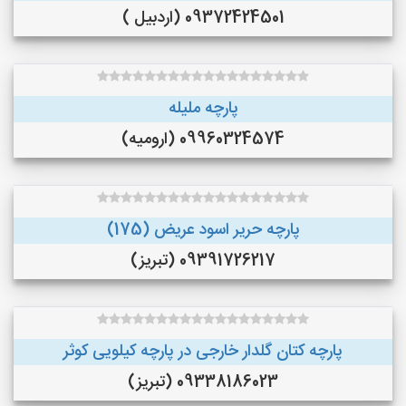
09372424501 (اردبیل )
پارچه ملیله
09960324574 (ارومیه)
پارچه حریر اسود عریض (175)
09391726217 (تبریز)
پارچه کتان گلدار خارجی در پارچه کیلویی کوثر
09338186023 (تبریز)