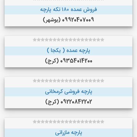
فروش عمده ۱۸۰ تکه پارچه
09920407009 (بوشهر)
پارچه عمده ( یکجا )
09354014200 (کرج)
پارچه فروشی کرمخانی
09220842202 (کرج)
پارچه مازراتی