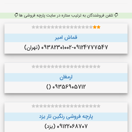
تلفن فروشندگان به ترتیب ستاره در سایت پارچه فروشی ها
قماش امیر
09382301002-09124777547 (تهران)
ارمغان
09356905712 ()
پارچه فروشی رنگین تار یزد
09122068707 (یزد)