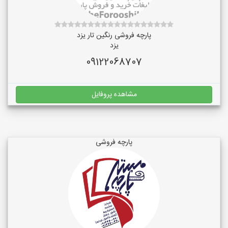
پارچه فروشی رنگین تار یزد
یزد
09122068707
مشاهده پروفایل
پارچه فروشی