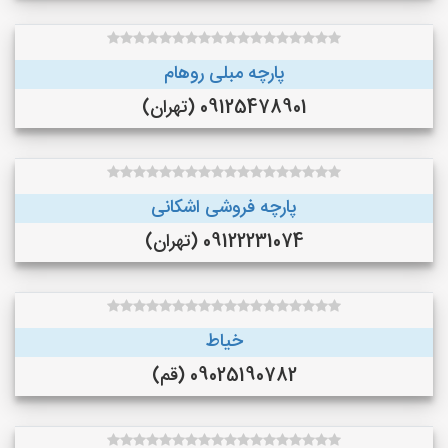
پارچه مبلی روهام
09125478901 (تهران)
پارچه فروشی اشکانی
09122231074 (تهران)
خیاط
09025190782 (قم)