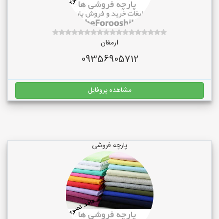
ارمغان
09356905712
مشاهده پروفایل
پارچه فروشی