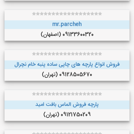
mr.parcheh
09133600320 (اصفهان)
فروش انواع پارچه های چاپی ساده پنبه خام نچرال
09128505670 (تهران)
پارچه فروش الماس بافت امید
09121750209 (تهران)