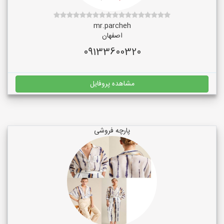
mr.parcheh
اصفهان
09133600320
مشاهده پروفایل
پارچه فروشی