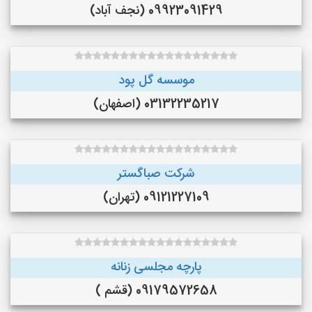
09923091429 (نجف‌ آباد)
موسسه گل پود
03132235217 (اصفهان)
شرکت صباگستر
09121227109 (تهران)
پارچه مجلسی زنانه
09179572658 (قشم )