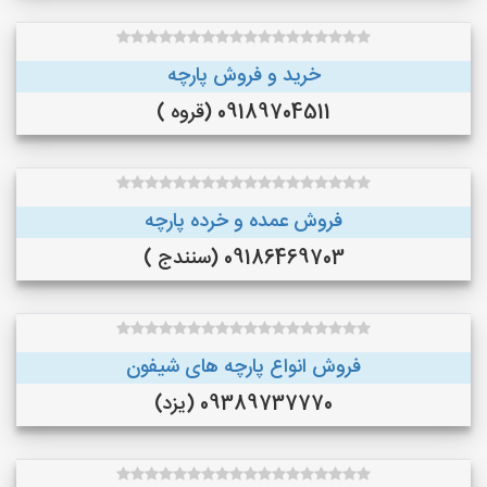
خرید و فروش پارچه
09189704511 (قروه )
فروش عمده و خرده پارچه
09186469703 (سنندج )
فروش انواع پارچه های شیفون
09389737770 (یزد)