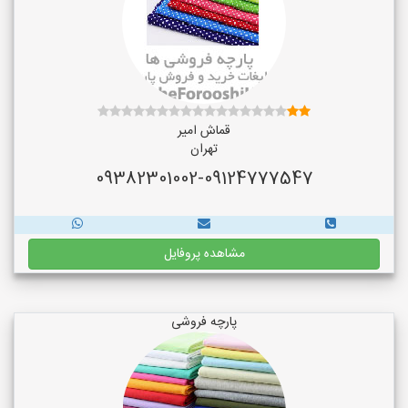
قماش امیر
تهران
09382301002-09124777547
مشاهده پروفایل
پارچه فروشی