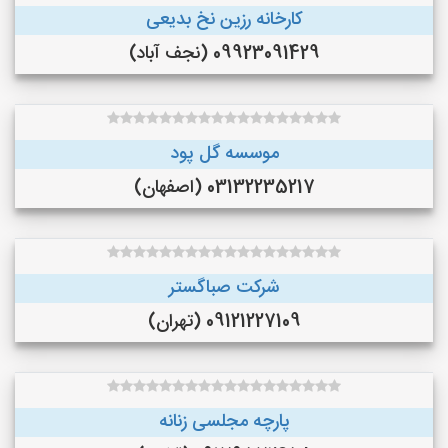
کارخانه رزین نخ بدیعی
09923091429 (نجف‌ آباد)
موسسه گل پود
03132235217 (اصفهان)
شرکت صباگستر
09121227109 (تهران)
پارچه مجلسی زنانه