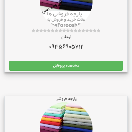
ارمغان
09356905712
مشاهده پروفایل
پارچه فروشی