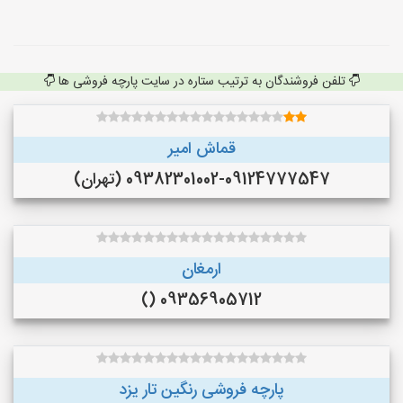
تلفن فروشندگان به ترتیب ستاره در سایت پارچه فروشی ها
قماش امیر
09382301002-09124777547 (تهران)
ارمغان
09356905712 ()
پارچه فروشی رنگین تار یزد