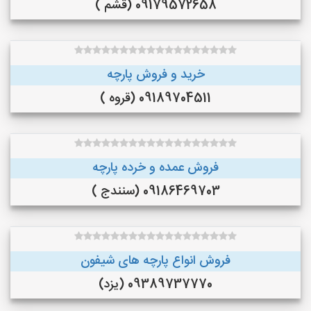
09179572658 (قشم )
خرید و فروش پارچه
09189704511 (قروه )
فروش عمده و خرده پارچه
09186469703 (سنندج )
فروش انواع پارچه های شیفون
09389737770 (یزد)