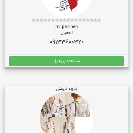
mr.parcheh
اصفهان
09133600320
مشاهده پروفایل
پارچه فروشی