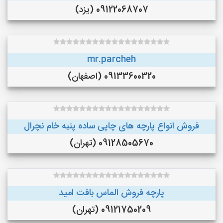
09122068707 (یزد)
mr.parcheh
09133600320 (اصفهان)
فروش انواع پارچه های چاپی ساده پنبه خام نچرال
09128505670 (تهران)
پارچه فروش الماس بافت امید
09121750209 (تهران)