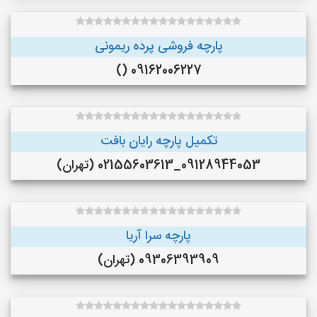
پارچه فروشی پرده ریمونی
09162006227 ()
تکمیل پارچه رایان بافت
09128944053_02155603613 (تهران)
پارچه سرا آریا
09306393909 (تهران)