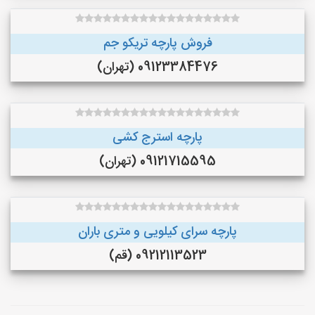
فروش پارچه تریکو جم
09123384476 (تهران)
پارچه استرج کشی
09121715595 (تهران)
پارچه سرای کیلویی و متری باران
09212113523 (قم)