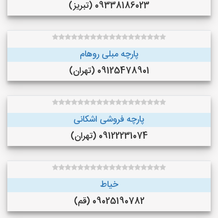
09338186023 (تبریز)
پارچه مبلی روهام
09125478901 (تهران)
پارچه فروشی اشکانی
09122231074 (تهران)
خیاط
09025190782 (قم)