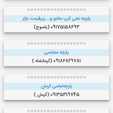
پارچه نخی کرپ مانتو و....زیرقیمت بازار
09175158693 (یاسوج)
پارچه مجلسی
09186829781 (کرمانشاه )
پارچه‌لباسی کرمان
09135319745 (کرمان )