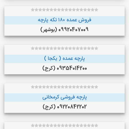
فروش عمده ۱۸۰ تکه پارچه
09920407009 (بوشهر)
پارچه عمده ( یکجا )
09354014200 (کرج)
پارچه فروشی کرمخانی
09220842202 (کرج)