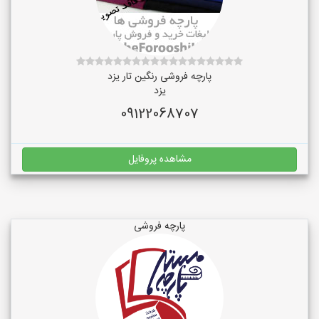
پارچه فروشی رنگین تار یزد
یزد
09122068707
مشاهده پروفایل
پارچه فروشی