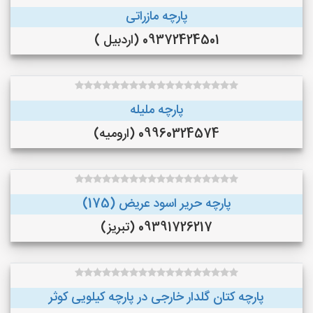
پارچه مازراتی
09372424501 (اردبیل )
پارچه ملیله
09960324574 (ارومیه)
پارچه حریر اسود عریض (175)
09391726217 (تبریز)
پارچه کتان گلدار خارجی در پارچه کیلویی کوثر