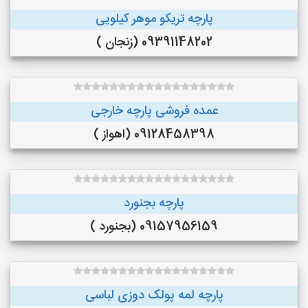
پارچه تریکو موهر کیلویی
09391148202 (زنجان )
عمده فروشی پارچه خارجی
09128458398 (اهواز )
پارچه بجنورد
09157956159 (بجنورد )
پارچه لمه پولک دوزی لباسی