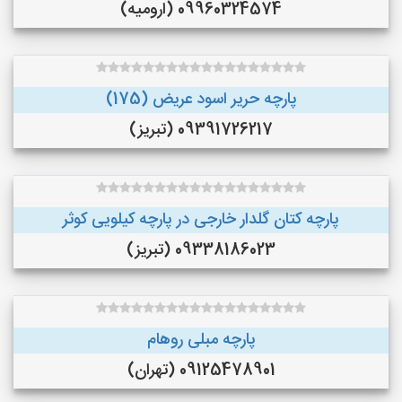
09960324574 (ارومیه)
پارچه حریر اسود عریض (175)
09391726217 (تبریز)
پارچه کتان گلدار خارجی در پارچه کیلویی کوثر
09338186023 (تبریز)
پارچه مبلی روهام
09125478901 (تهران)