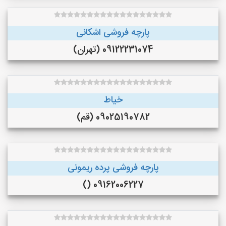
پارچه فروشی اشکانی
09122231074 (تهران)
خیاط
09025190782 (قم)
پارچه فروشی پرده ریمونی
09162006227 ()