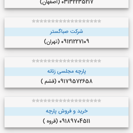
03132235217 (اصفهان)
شرکت صباگستر
09121227109 (تهران)
پارچه مجلسی زنانه
09179572658 (قشم )
خرید و فروش پارچه
09189704511 (قروه )