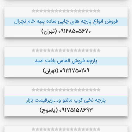
فروش انواع پارچه های چاپی ساده پنبه خام نچرال
09128505670 (تهران)
پارچه فروش الماس بافت امید
09121750209 (تهران)
پارچه نخی کرپ مانتو و....زیرقیمت بازار
09175158693 (یاسوج)