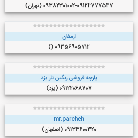
09382301002-09124777547 (تهران)
ارمغان
09356905712 ()
پارچه فروشی رنگین تار یزد
09122068707 (یزد)
mr.parcheh
09133600320 (اصفهان)