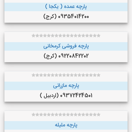
پارچه عمده ( یکجا )
09354014200 (کرج)
پارچه فروشی کرمخانی
09220842202 (کرج)
پارچه مازراتی
09372424501 (اردبیل )
پارچه ملیله