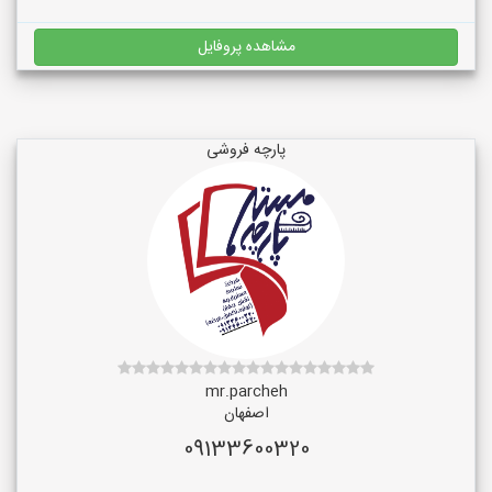
مشاهده پروفایل
پارچه فروشی
mr.parcheh
اصفهان
09133600320