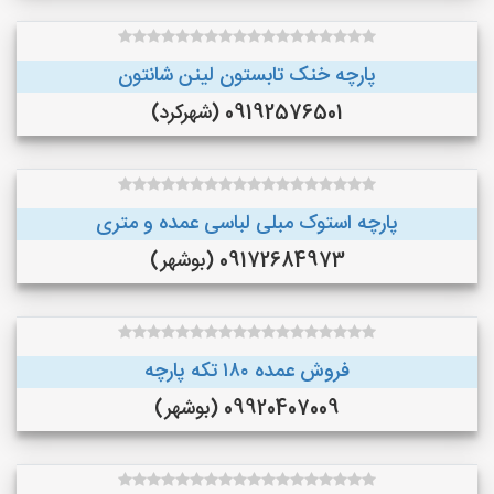
پارچه خنک تابستون لینن شانتون
09192576501 (شهرکرد)
پارچه استوک مبلی لباسی عمده و متری
09172684973 (بوشهر)
فروش عمده ۱۸۰ تکه پارچه
09920407009 (بوشهر)