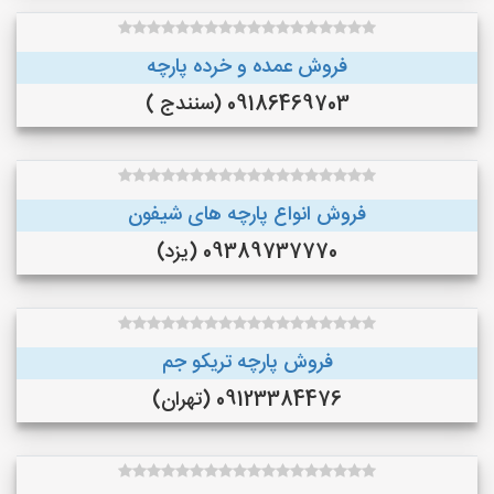
فروش عمده و خرده پارچه
09186469703 (سنندج )
فروش انواع پارچه های شیفون
09389737770 (یزد)
فروش پارچه تریکو جم
09123384476 (تهران)