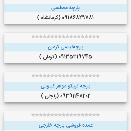
پارچه مجلسی
09186829781 (کرمانشاه )
پارچه‌لباسی کرمان
09135319745 (کرمان )
پارچه تریکو موهر کیلویی
09391148202 (زنجان )
عمده فروشی پارچه خارجی