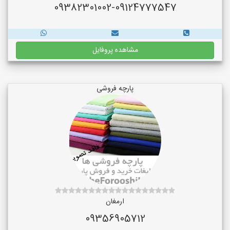
09382301002-09124777547
مشاهده پروفایل
پارچه فروشی
ارمغان
09356905712