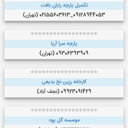
تکمیل پارچه رایان بافت
09128944053_02155603613 (تهران)
پارچه سرا آریا
09306393909 (تهران)
کارخانه رزین نخ بدیعی
09923091429 (نجف‌ آباد)
موسسه گل پود