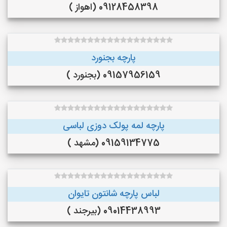
09128458398 (اهواز )
پارچه بجنورد
09157956159 (بجنورد )
پارچه لمه پولک دوزی لباسی
09159134775 (مشهد )
لباس پارچه شانتون تایوان
09014438993 (بیرجند )