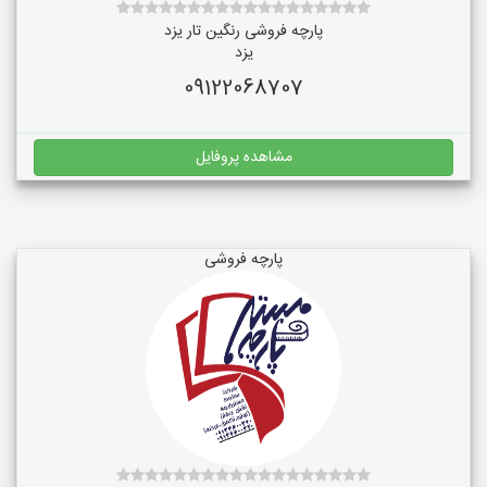
پارچه فروشی رنگین تار یزد
یزد
09122068707
مشاهده پروفایل
پارچه فروشی