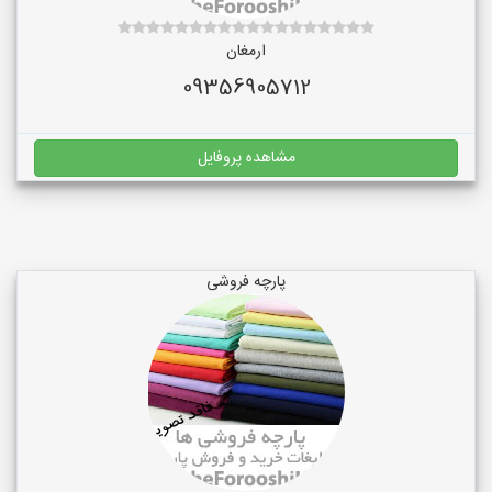
ارمغان
09356905712
مشاهده پروفایل
پارچه فروشی