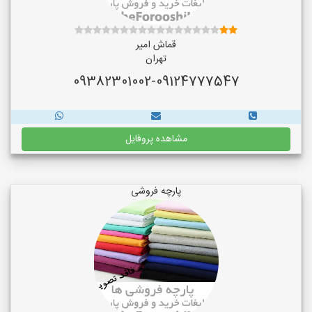
قماش امیر
تهران
09382301002-09124777547
مشاهده پروفایل
پارچه فروشی