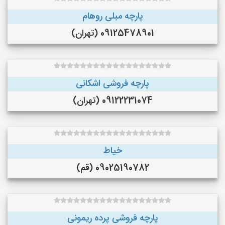
پارچه مبلی روهام
09125478901 (تهران)
پارچه فروشی اشکانی
09122231074 (تهران)
خیاط
09025190782 (قم)
پارچه فروشی پرده ریمونی