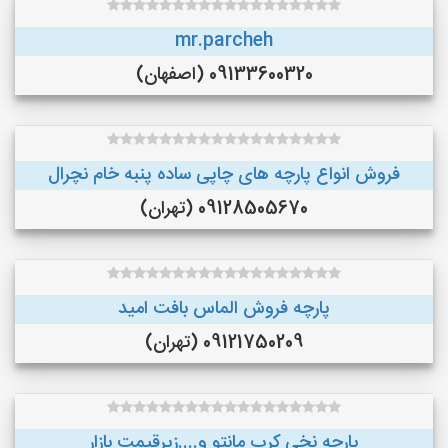
mr.parcheh
09133600320 (اصفهان)
فروش انواع پارچه های چاپی ساده پنبه خام نچرال
09128505670 (تهران)
پارچه فروش الماس بافت امید
09121750209 (تهران)
پارچه نخی کرپ مانتو و....زیرقیمت بازار