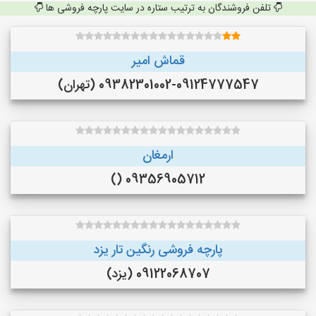
تلفن فروشندگان به ترتیب ستاره در سایت پارچه فروشی ها
قماش امیر
09382301002-09124777547 (تهران)
ارمغان
09356905712 ()
پارچه فروشی رنگین تار یزد
09122068707 (یزد)