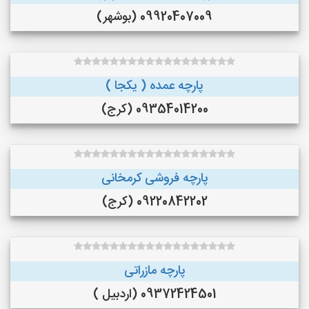
09920407009 (بوشهر)
پارچه عمده ( یکجا )
09354014200 (کرج)
پارچه فروشی کرمخانی
09220842202 (کرج)
پارچه مازراتی
09372424501 (اردبیل )