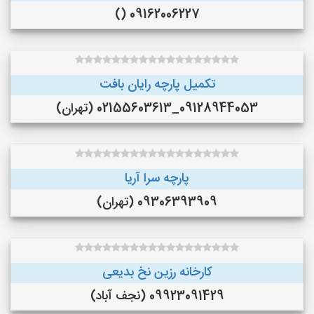
09162006227 ()
تکمیل پارچه رایان بافت
09128944053_02155603613 (تهران)
پارچه سرا آریا
09306393909 (تهران)
کارخانه رزین نخ بدیعی
09923091429 (نجف‌ آباد)