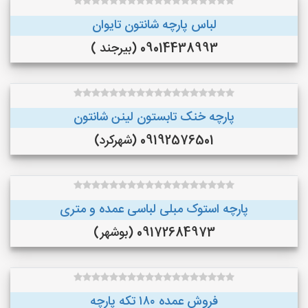
لباس پارچه شانتون تایوان
09014438993 (بیرجند )
پارچه خنک تابستون لینن شانتون
09192576501 (شهرکرد)
پارچه استوک مبلی لباسی عمده و متری
09172684973 (بوشهر)
فروش عمده ۱۸۰ تکه پارچه