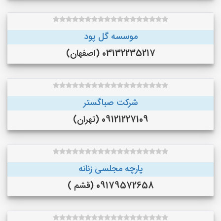
موسسه گل پود
03132235217 (اصفهان)
شرکت صباگستر
09121227109 (تهران)
پارچه مجلسی زنانه
09179572658 (قشم )