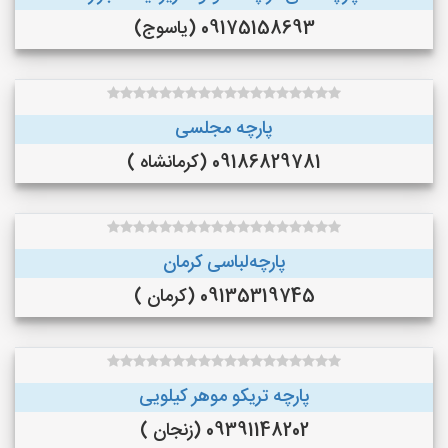
09175158693 (یاسوج)
پارچه مجلسی
09186829781 (کرمانشاه )
پارچه‌لباسی کرمان
09135319745 (کرمان )
پارچه تریکو موهر کیلویی
09391148202 (زنجان )