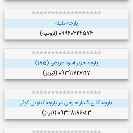
پارچه ملیله
09960324574 (ارومیه)
پارچه حریر اسود عریض (175)
09391726217 (تبریز)
پارچه کتان گلدار خارجی در پارچه کیلویی کوثر
09338186023 (تبریز)