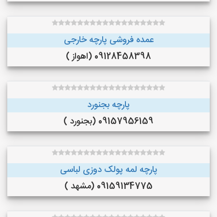
عمده فروشی پارچه خارجی
09128458398 (اهواز )
پارچه بجنورد
09157956159 (بجنورد )
پارچه لمه پولک دوزی لباسی
09159134775 (مشهد )