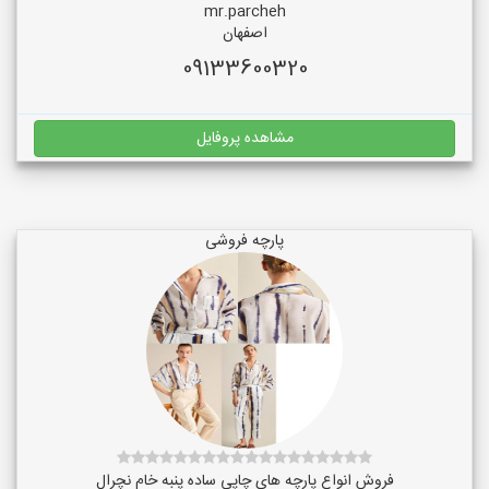
mr.parcheh
اصفهان
09133600320
مشاهده پروفایل
پارچه فروشی
فروش انواع پارچه های چاپی ساده پنبه خام نچرال