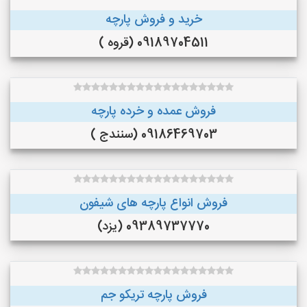
خرید و فروش پارچه
09189704511 (قروه )
فروش عمده و خرده پارچه
09186469703 (سنندج )
فروش انواع پارچه های شیفون
09389737770 (یزد)
فروش پارچه تریکو جم