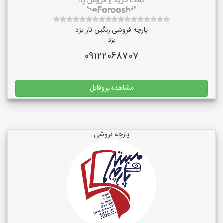
پارچه فروشی رنگین تار یزد
یزد
09122068707
مشاهده پروفایل
پارچه فروشی