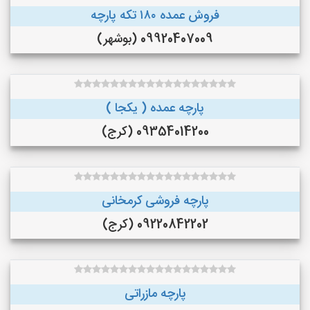
فروش عمده ۱۸۰ تکه پارچه
09920407009 (بوشهر)
پارچه عمده ( یکجا )
09354014200 (کرج)
پارچه فروشی کرمخانی
09220842202 (کرج)
پارچه مازراتی