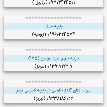
09372424501 (اردبیل )
پارچه ملیله
09960324574 (ارومیه)
پارچه حریر اسود عریض (175)
09391726217 (تبریز)
پارچه کتان گلدار خارجی در پارچه کیلویی کوثر
09338186023 (تبریز)