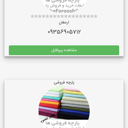
ارمغان
09356905712
مشاهده پروفایل
پارچه فروشی