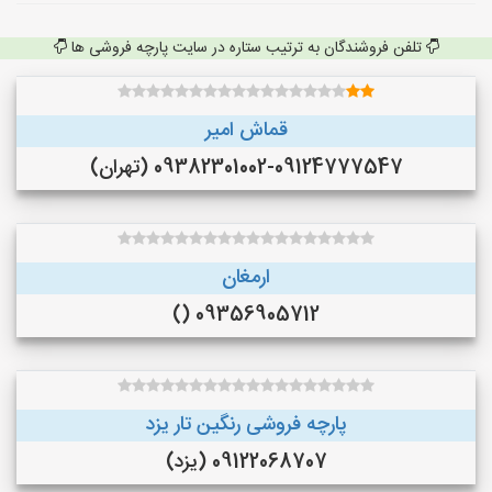
تلفن فروشندگان به ترتیب ستاره در سایت پارچه فروشی ها
قماش امیر
09382301002-09124777547 (تهران)
ارمغان
09356905712 ()
پارچه فروشی رنگین تار یزد
09122068707 (یزد)