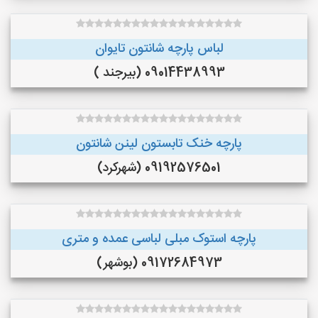
لباس پارچه شانتون تایوان
09014438993 (بیرجند )
پارچه خنک تابستون لینن شانتون
09192576501 (شهرکرد)
پارچه استوک مبلی لباسی عمده و متری
09172684973 (بوشهر)