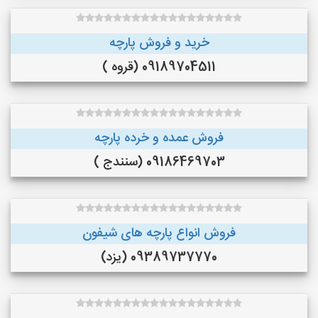
خرید و فروش پارچه
09189704511 (قروه )
فروش عمده و خرده پارچه
09186469703 (سنندج )
فروش انواع پارچه های شیفون
09389737770 (یزد)