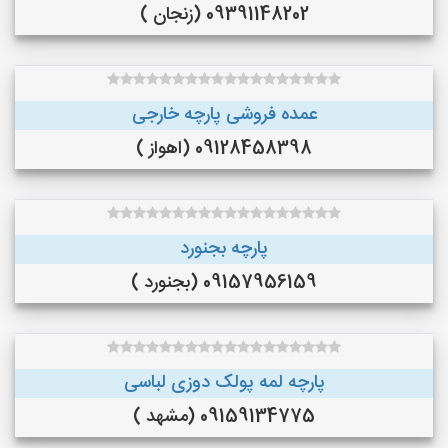
09391148202 (زنجان )
عمده فروشی پارچه خارجی
09128458398 (اهواز )
پارچه بجنورد
09157956159 (بجنورد )
پارچه لمه پولک دوزی لباسی
09159134775 (مشهد )