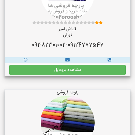
قماش امیر
تهران
09382301002-09124777547
مشاهده پروفایل
پارچه فروشی