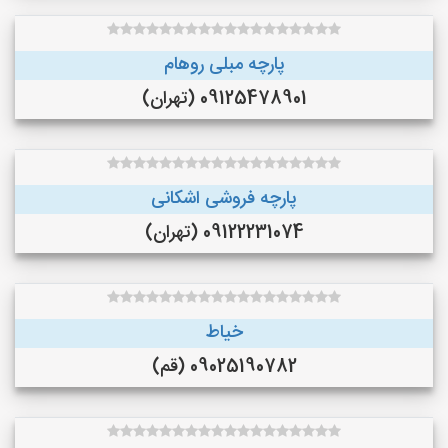
پارچه مبلی روهام
09125478901 (تهران)
پارچه فروشی اشکانی
09122231074 (تهران)
خیاط
09025190782 (قم)