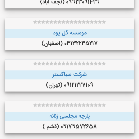
09923091429 (نجف‌ آباد)
موسسه گل پود
03132235217 (اصفهان)
شرکت صباگستر
09121227109 (تهران)
پارچه مجلسی زنانه
09179572658 (قشم )