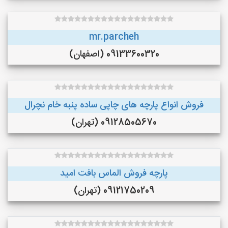
mr.parcheh
09133600320 (اصفهان)
فروش انواع پارچه های چاپی ساده پنبه خام نچرال
09128505670 (تهران)
پارچه فروش الماس بافت امید
09121750209 (تهران)