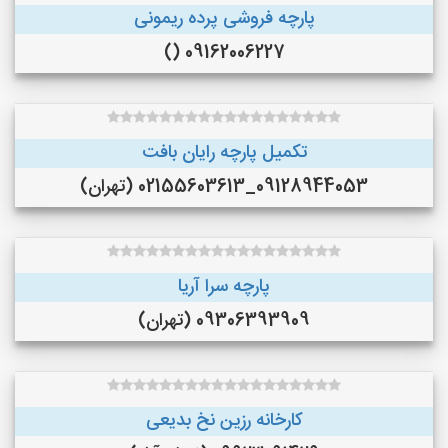
پارچه فروشی پرده ریمونی
09162006227 ()
تکمیل پارچه رایان بافت
09128944053_02155603613 (تهران)
پارچه سرا آریا
09306393909 (تهران)
کارخانه رزین نخ بدیعی