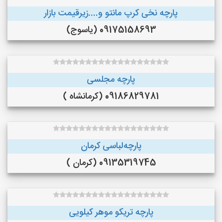
پارچه نخی کرپ مانتو و....زیرقیمت بازار
09175158693 (یاسوج)
پارچه مجلسی
09186829781 (کرمانشاه )
پارچه‌لباسی کرمان
09135319745 (کرمان )
پارچه تریکو موهر کیلویی