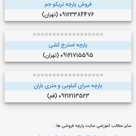
فروش پارچه تریکو جم
09123384476 (تهران)
پارچه استرج کشی
09121715595 (تهران)
پارچه سرای کیلویی و متری باران
09212113523 (قم)
سایر مطالب آموزشی سایت پارچه فروشی ها :