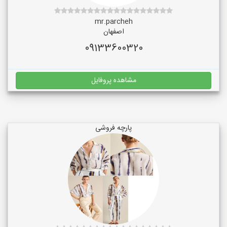
mr.parcheh
اصفهان
09133600320
مشاهده پروفایل
پارچه فروشی