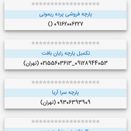
پارچه فروشی پرده ریمونی
09162006227 ()
تکمیل پارچه رایان بافت
09128944053_02155603613 (تهران)
پارچه سرا آریا
09306393909 (تهران)