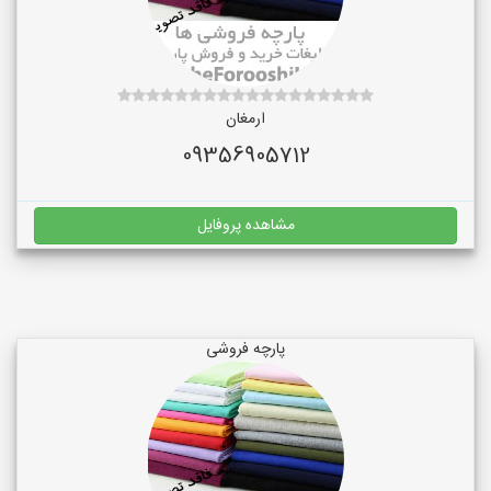
ارمغان
09356905712
مشاهده پروفایل
پارچه فروشی