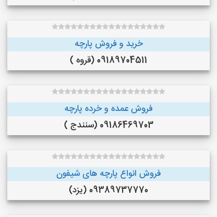
خرید و فروش پارچه
09189704511 (قروه )
فروش عمده و خرده پارچه
09186469703 (سنندج )
فروش انواع پارچه های شیفون
09389737770 (یزد)