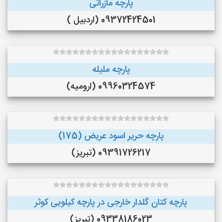
پارچه مازراتی
09372424501 (اردبیل )
پارچه ملیله
09960324574 (ارومیه)
پارچه حریر اسود عریض (175)
09391726217 (تبریز)
پارچه کتان گلدار خارجی در پارچه کیلویی کوثر
09338186023 (تبریز)