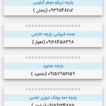
پارچه تریکو موهر کیلویی
09391148202 (زنجان )
عمده فروشی پارچه خارجی
09128458398 (اهواز )
پارچه بجنورد
09157956159 (بجنورد )
پارچه لمه پولک دوزی لباسی
09159134775 (مشهد )