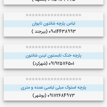
لباس پارچه شانتون تایوان
09014438993 (بیرجند )
پارچه خنک تابستون لینن شانتون
09192576501 (شهرکرد)
پارچه استوک مبلی لباسی عمده و متری
09172684973 (بوشهر)