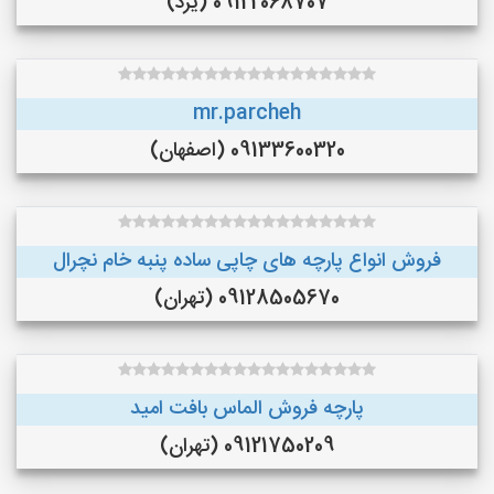
09122068707 (یزد)
mr.parcheh
09133600320 (اصفهان)
فروش انواع پارچه های چاپی ساده پنبه خام نچرال
09128505670 (تهران)
پارچه فروش الماس بافت امید
09121750209 (تهران)