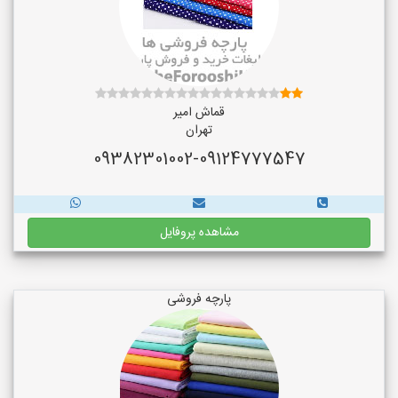
قماش امیر
تهران
09382301002-09124777547
مشاهده پروفایل
پارچه فروشی