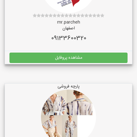
mr.parcheh
اصفهان
09133600320
مشاهده پروفایل
پارچه فروشی