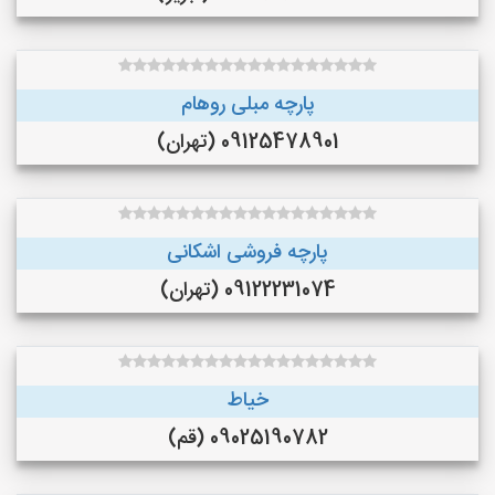
پارچه مبلی روهام
09125478901 (تهران)
پارچه فروشی اشکانی
09122231074 (تهران)
خیاط
09025190782 (قم)