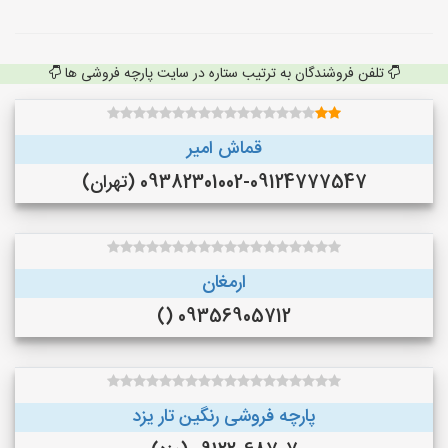
تلفن فروشندگان به ترتیب ستاره در سایت پارچه فروشی ها
قماش امیر
09382301002-09124777547 (تهران)
ارمغان
09356905712 ()
پارچه فروشی رنگین تار یزد