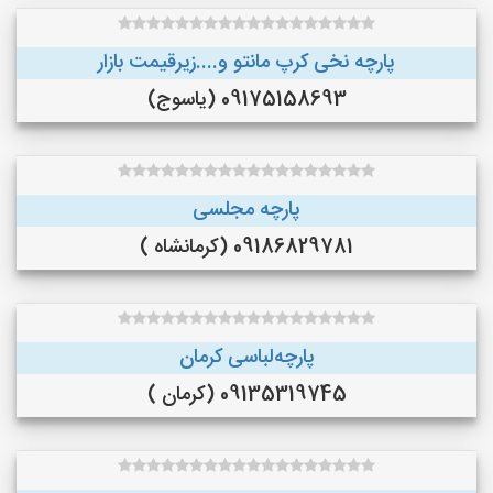
پارچه نخی کرپ مانتو و....زیرقیمت بازار
09175158693 (یاسوج)
پارچه مجلسی
09186829781 (کرمانشاه )
پارچه‌لباسی کرمان
09135319745 (کرمان )