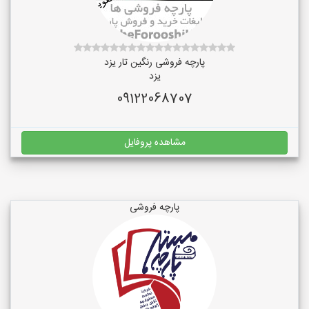
پارچه فروشی رنگین تار یزد
یزد
09122068707
مشاهده پروفایل
پارچه فروشی