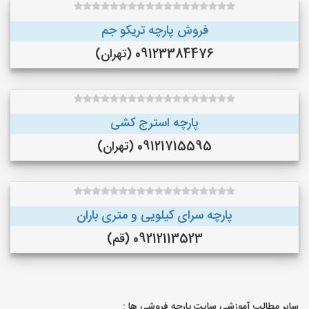
فروش پارچه تریکو جم
09123384476 (تهران)
پارچه استرج کشی
09121715595 (تهران)
پارچه سرای کیلویی و متری باران
09212113523 (قم)
سایر مطالب آموزشی سایت پارچه فروشی ها :