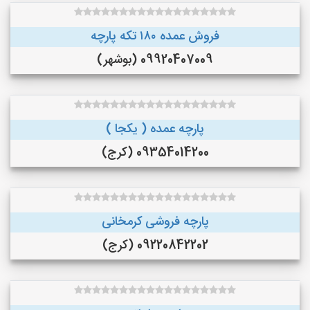
فروش عمده ۱۸۰ تکه پارچه
09920407009 (بوشهر)
پارچه عمده ( یکجا )
09354014200 (کرج)
پارچه فروشی کرمخانی
09220842202 (کرج)