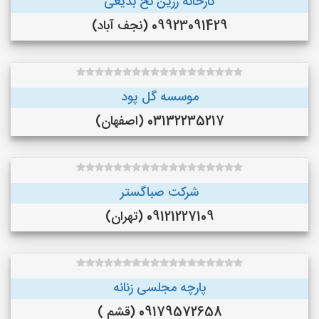
کارخانه رزین نخ بدیعی
09923091429 (نجف‌ آباد)
موسسه گل پود
03132235217 (اصفهان)
شرکت صباگستر
09121227109 (تهران)
پارچه مجلسی زنانه
09179572658 (قشم )