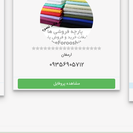
ارمغان
09356905712
مشاهده پروفایل