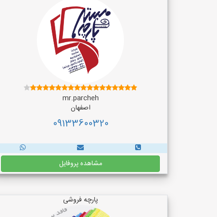
mr.parcheh
اصفهان
09133600320
مشاهده پروفایل
پارچه فروشی