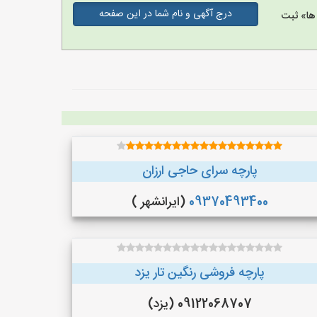
درج آگهی و نام شما در این صفحه
ها» ثبت
پارچه سرای حاجی ارزان
09370493400
(ایرانشهر )
پارچه فروشی رنگین تار یزد
09122068707 (یزد)