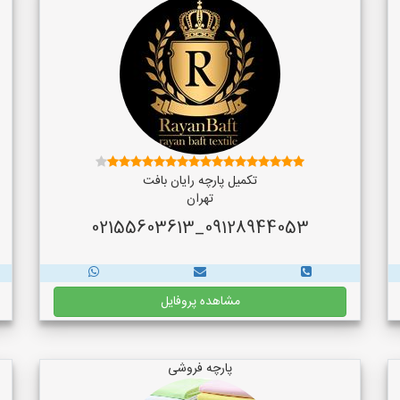
تکمیل پارچه رایان بافت
تهران
09128944053_02155603613
مشاهده پروفایل
پارچه فروشی