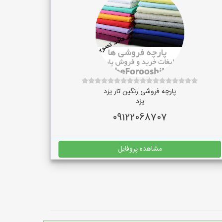
پارچه فروشی رنگین تار یزد
یزد
09122068707
مشاهده پروفایل