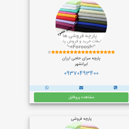
پارچه سرای حاجی ارزان
ایرانشهر
09370493400
مشاهده پروفایل
پارچه فروشی