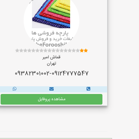
قماش امیر
تهران
09382301002-09124777547
مشاهده پروفایل