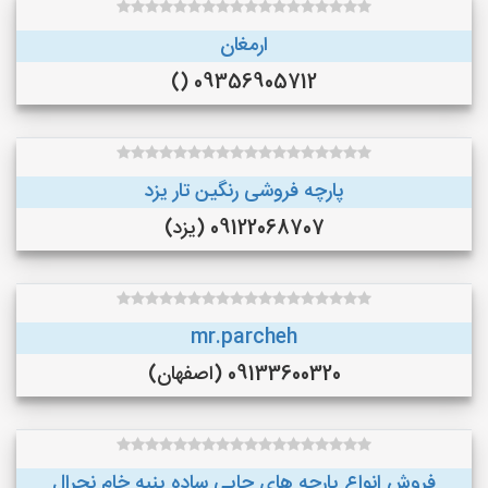
ارمغان
09356905712 ()
پارچه فروشی رنگین تار یزد
09122068707 (یزد)
mr.parcheh
09133600320 (اصفهان)
فروش انواع پارچه های چاپی ساده پنبه خام نچرال