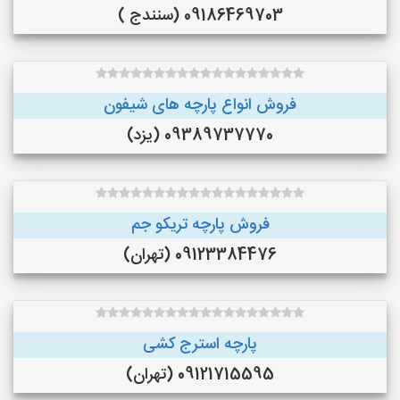
09186469703 (سنندج )
فروش انواع پارچه های شیفون
09389737770 (یزد)
فروش پارچه تریکو جم
09123384476 (تهران)
پارچه استرج کشی
09121715595 (تهران)