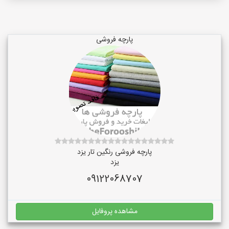
پارچه فروشی
پارچه فروشی رنگین تار یزد
یزد
09122068707
مشاهده پروفایل