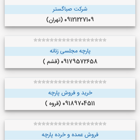
شرکت صباگستر
09121227109 (تهران)
پارچه مجلسی زنانه
09179572658 (قشم )
خرید و فروش پارچه
09189704511 (قروه )
فروش عمده و خرده پارچه