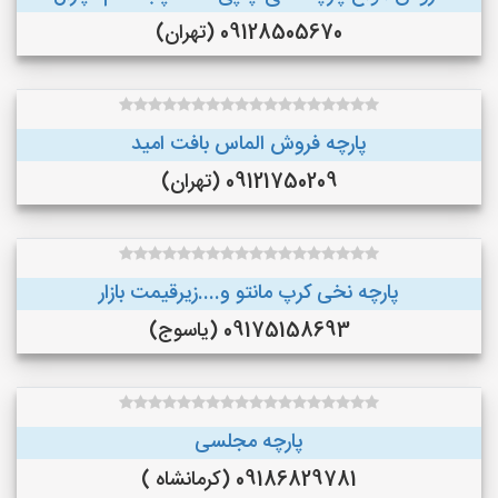
09128505670 (تهران)
پارچه فروش الماس بافت امید
09121750209 (تهران)
پارچه نخی کرپ مانتو و....زیرقیمت بازار
09175158693 (یاسوج)
پارچه مجلسی
09186829781 (کرمانشاه )