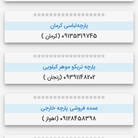
پارچه‌لباسی کرمان
09135319745 (کرمان )
پارچه تریکو موهر کیلویی
09391148202 (زنجان )
عمده فروشی پارچه خارجی
09128458398 (اهواز )