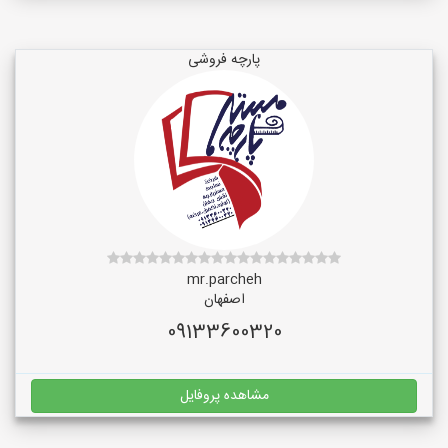
پارچه فروشی
mr.parcheh
اصفهان
09133600320
مشاهده پروفایل