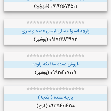
09192576501 (شهرکرد)
پارچه استوک مبلی لباسی عمده و متری
09172684973 (بوشهر)
فروش عمده ۱۸۰ تکه پارچه
09920407009 (بوشهر)
پارچه عمده ( یکجا )
09354014200 (کرج)