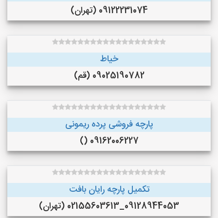
09122231074 (تهران)
خیاط
09025190782 (قم)
پارچه فروشی پرده ریمونی
09162006227 ()
تکمیل پارچه رایان بافت
09128944053_02155603613 (تهران)