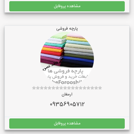
مشاهده پروفایل
پارچه فروشی
ارمغان
09356905712
مشاهده پروفایل