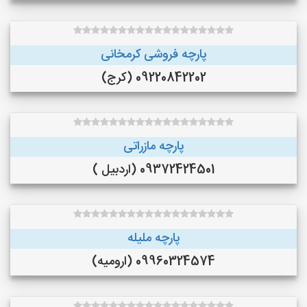
پارچه فروشی کرمخانی
09220842202 (کرج)
پارچه مازراتی
09372424501 (اردبیل )
پارچه ملیله
09960324574 (ارومیه)