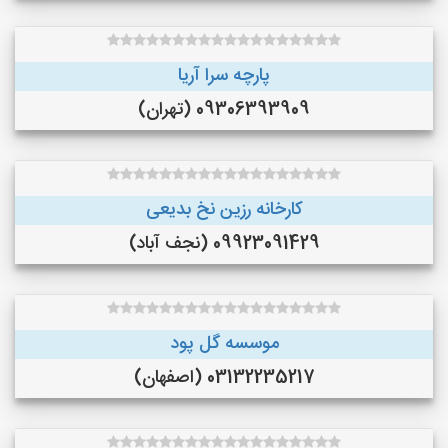
پارچه سرا آریا
09306393909 (تهران)
کارخانه رزین نخ بدیعی
09923091429 (نجف‌ آباد)
موسسه گل پود
03132235217 (اصفهان)