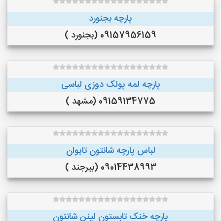
پارچه بجنورد
09157956159 (بجنورد )
پارچه لمه پولک دوزی لباسی
09159134775 (مشهد )
لباس پارچه شانتون تایوان
09014438993 (بیرجند )
پارچه خنک تابستون لینن شانتون