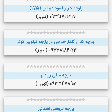
پارچه حریر اسود عریض (175)
09391726217 (تبریز)
پارچه کتان گلدار خارجی در پارچه کیلویی کوثر
09338186023 (تبریز)
پارچه مبلی روهام
09125478901 (تهران)
پارچه فروشی اشکانی