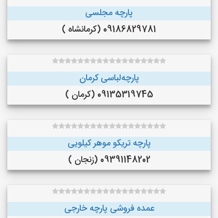
پارچه مجلسی
09186829781 (کرمانشاه )
پارچه‌لباسی کرمان
09135319745 (کرمان )
پارچه تریکو موهر کیلویی
09391148202 (زنجان )
عمده فروشی پارچه خارجی