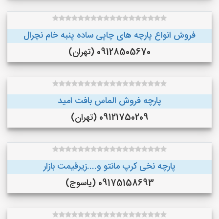
فروش انواع پارچه های چاپی ساده پنبه خام نچرال
09128505670 (تهران)
پارچه فروش الماس بافت امید
09121750209 (تهران)
پارچه نخی کرپ مانتو و....زیرقیمت بازار
09175158693 (یاسوج)