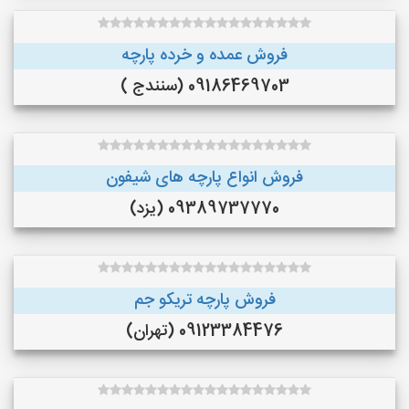
فروش عمده و خرده پارچه
09186469703 (سنندج )
فروش انواع پارچه های شیفون
09389737770 (یزد)
فروش پارچه تریکو جم
09123384476 (تهران)