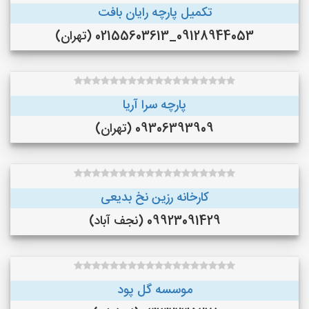
تکمیل پارچه رایان بافت
09128944053_02155603613 (تهران)
پارچه سرا آریا
09306393909 (تهران)
کارخانه رزین نخ بدیعی
09923091429 (نجف‌ آباد)
موسسه گل پود