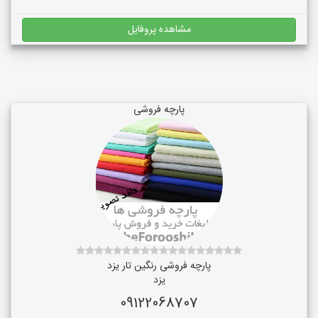
مشاهده پروفایل
پارچه فروشی
پارچه فروشی رنگین تار یزد
یزد
09122068707