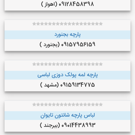
09128458398 (اهواز )
پارچه بجنورد
09157956159 (بجنورد )
پارچه لمه پولک دوزی لباسی
09159134775 (مشهد )
لباس پارچه شانتون تایوان
09014438993 (بیرجند )