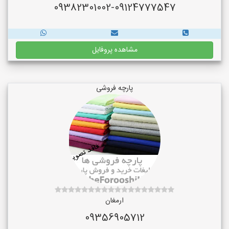
09382301002-09124777547
مشاهده پروفایل
پارچه فروشی
ارمغان
09356905712