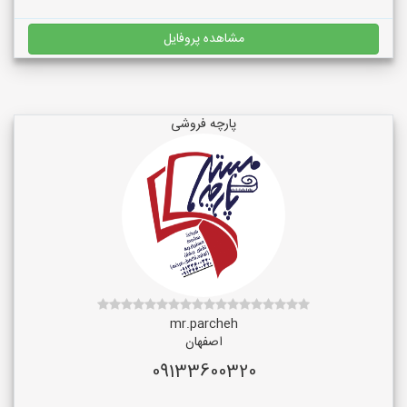
مشاهده پروفایل
پارچه فروشی
mr.parcheh
اصفهان
09133600320