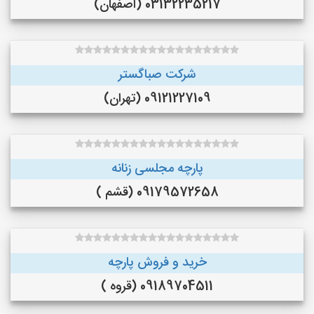
03132235217 (اصفهان)
شرکت صباگستر
09121227109 (تهران)
پارچه مجلسی زنانه
09179572658 (قشم )
خرید و فروش پارچه
09189704511 (قروه )