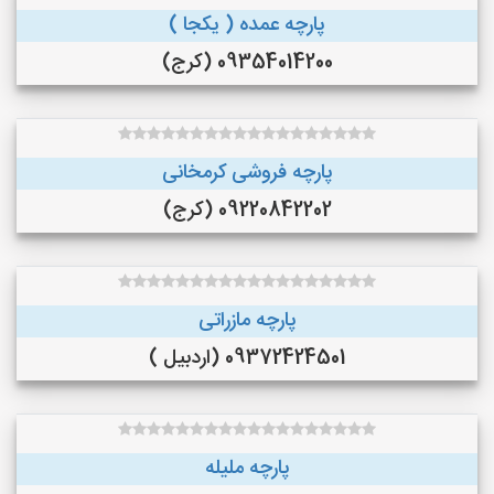
پارچه عمده ( یکجا )
09354014200 (کرج)
پارچه فروشی کرمخانی
09220842202 (کرج)
پارچه مازراتی
09372424501 (اردبیل )
پارچه ملیله