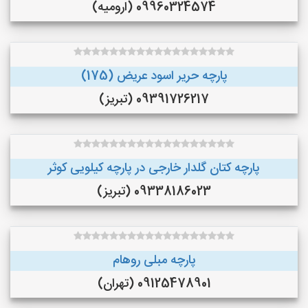
09960324574 (ارومیه)
پارچه حریر اسود عریض (175)
09391726217 (تبریز)
پارچه کتان گلدار خارجی در پارچه کیلویی کوثر
09338186023 (تبریز)
پارچه مبلی روهام
09125478901 (تهران)