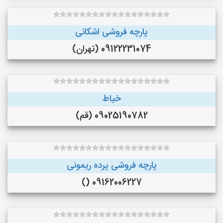
پارچه فروشی اشکانی
09122231074 (تهران)
خیاط
09025190782 (قم)
پارچه فروشی پرده ریمونی
09162006227 ()