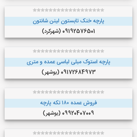
پارچه خنک تابستون لینن شانتون
09192576501 (شهرکرد)
پارچه استوک مبلی لباسی عمده و متری
09172684973 (بوشهر)
فروش عمده ۱۸۰ تکه پارچه
09920407009 (بوشهر)