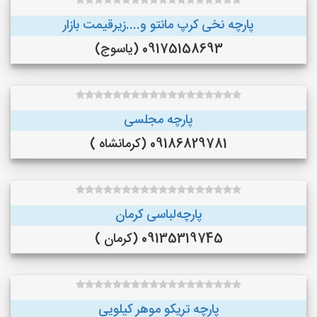
پارچه نخی کرپ مانتو و....زیرقیمت بازار
09175158693 (یاسوج)
پارچه مجلسی
09186829781 (کرمانشاه )
پارچه‌لباسی کرمان
09135319745 (کرمان )
پارچه تریکو موهر کیلویی