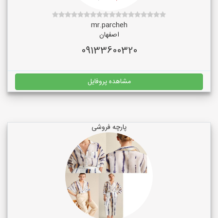
mr.parcheh
اصفهان
09133600320
مشاهده پروفایل
پارچه فروشی