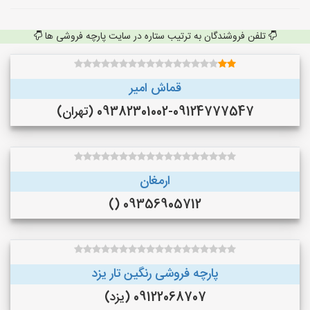
تلفن فروشندگان به ترتیب ستاره در سایت پارچه فروشی ها
قماش امیر
09382301002-09124777547 (تهران)
ارمغان
09356905712 ()
پارچه فروشی رنگین تار یزد
09122068707 (یزد)