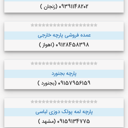
09391148202 (زنجان )
عمده فروشی پارچه خارجی
09128458398 (اهواز )
پارچه بجنورد
09157956159 (بجنورد )
پارچه لمه پولک دوزی لباسی
09159134775 (مشهد )