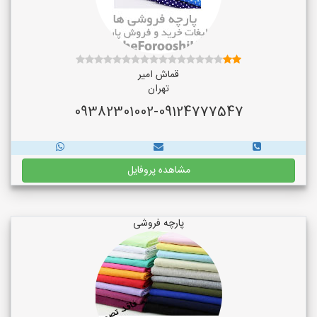
قماش امیر
تهران
09382301002-09124777547
مشاهده پروفایل
پارچه فروشی