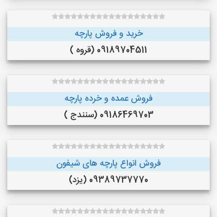
خرید و فروش پارچه
09189704511 (قروه )
فروش عمده و خرده پارچه
09186469703 (سنندج )
فروش انواع پارچه های شیفون
09389737770 (یزد)