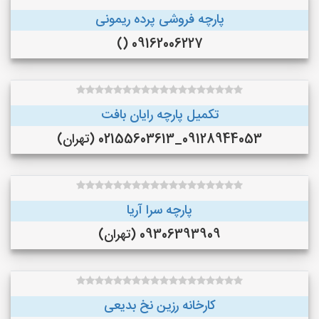
پارچه فروشی پرده ریمونی
09162006227 ()
تکمیل پارچه رایان بافت
09128944053_02155603613 (تهران)
پارچه سرا آریا
09306393909 (تهران)
کارخانه رزین نخ بدیعی