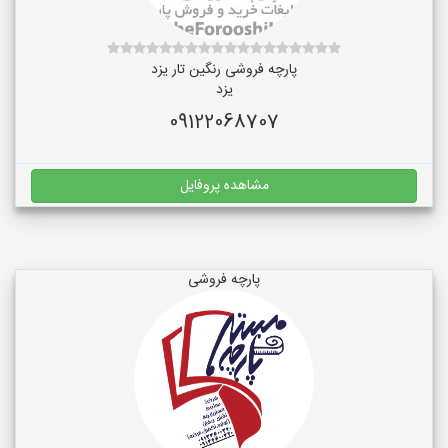
پارچه فروشی رنگین تار یزد
یزد
09122068707
مشاهده پروفایل
پارچه فروشی