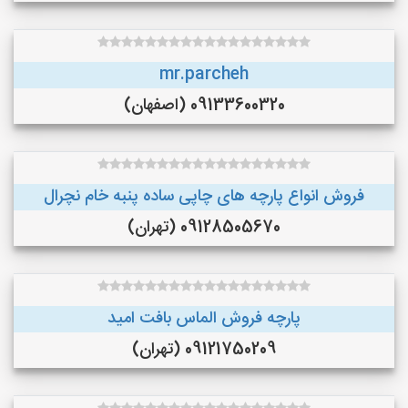
mr.parcheh
09133600320 (اصفهان)
فروش انواع پارچه های چاپی ساده پنبه خام نچرال
09128505670 (تهران)
پارچه فروش الماس بافت امید
09121750209 (تهران)