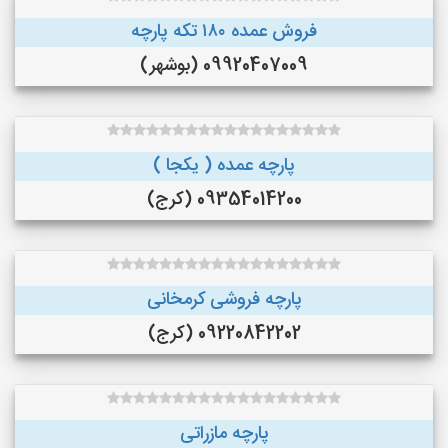
فروش عمده ۱۸۰ تکه پارچه
09920407009 (بوشهر)
پارچه عمده ( یکجا )
09354014200 (کرج)
پارچه فروشی کرمخانی
09220842202 (کرج)
پارچه مازراتی