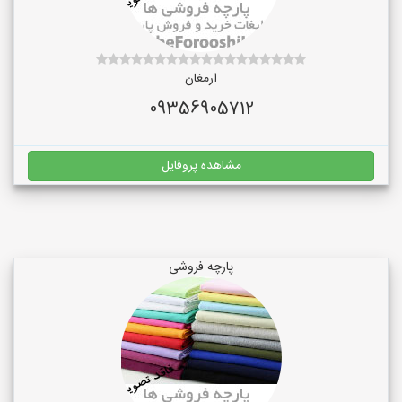
ارمغان
09356905712
مشاهده پروفایل
پارچه فروشی