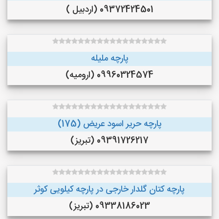
09372424501 (اردبیل )
پارچه ملیله
09960324574 (ارومیه)
پارچه حریر اسود عریض (175)
09391726217 (تبریز)
پارچه کتان گلدار خارجی در پارچه کیلویی کوثر
09338186023 (تبریز)