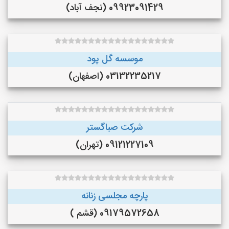
09923091429 (نجف‌ آباد)
موسسه گل پود
03132235217 (اصفهان)
شرکت صباگستر
09121227109 (تهران)
پارچه مجلسی زنانه
09179572658 (قشم )