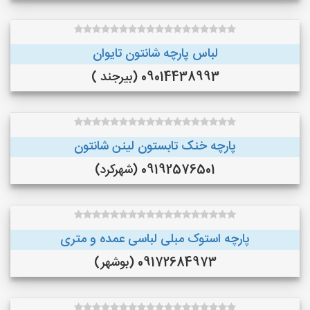
لباس پارچه شانتون تایوان
09014438993 (بیرجند )
پارچه خنک تابستون لینن شانتون
09192576501 (شهرکرد)
پارچه استوک مبلی لباسی عمده و متری
09172684973 (بوشهر)