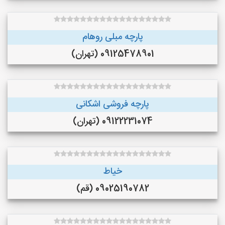
پارچه مبلی روهام
09125478901 (تهران)
پارچه فروشی اشکانی
09122231074 (تهران)
خیاط
09025190782 (قم)