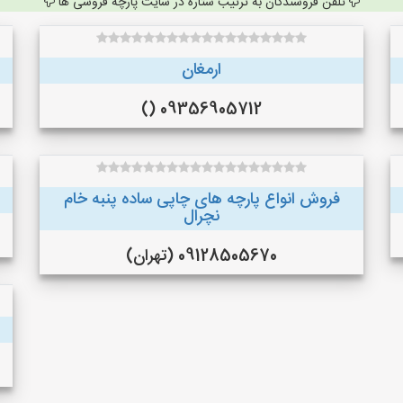
تلفن فروشندگان به ترتیب ستاره در سایت پارچه فروشی ها
ارمغان
09356905712 ()
فروش انواع پارچه های چاپی ساده پنبه خام
نچرال
09128505670 (تهران)