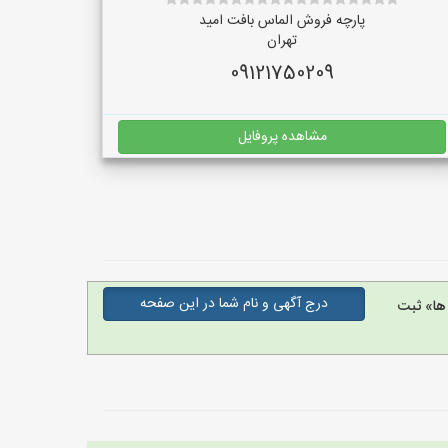
پارچه فروش الماس بافت امید
تهران
09121750209
مشاهده پروفایل
درج آگهی و نام شما در این صفحه
ها» ثبت