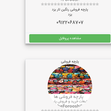
پارچه فروشی رنگین تار یزد
یزد
09122068707
مشاهده پروفایل
پارچه فروشی