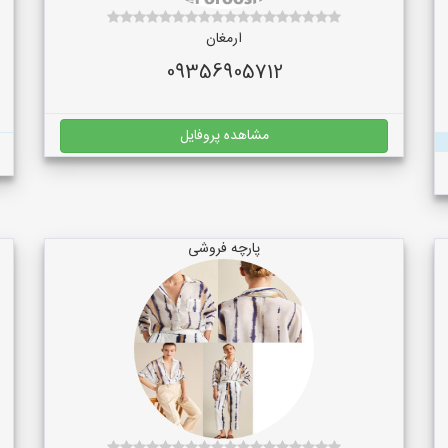
ارمغان
09356905712
مشاهده پروفایل
پارچه فروشی