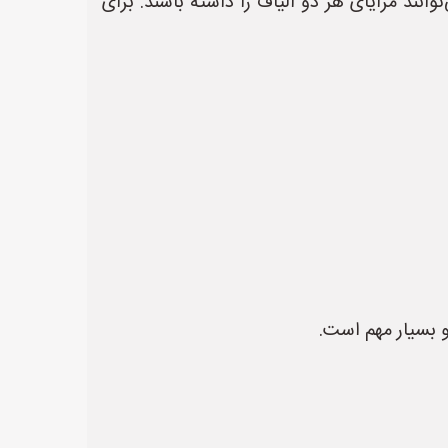
ترکیبی مانند پنبه-اسپندکس (Cotton-Spandex) یا مودال-اسپندکس (Modal-Spandex) می‌توانند مزایای هر دو الیاف را داشته باشند. برای
 بسیار مهم است.