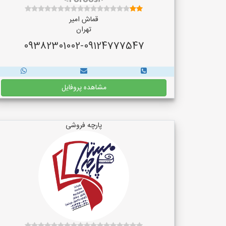
قماش امیر
تهران
09382301002-09124777547
مشاهده پروفایل
پارچه فروشی