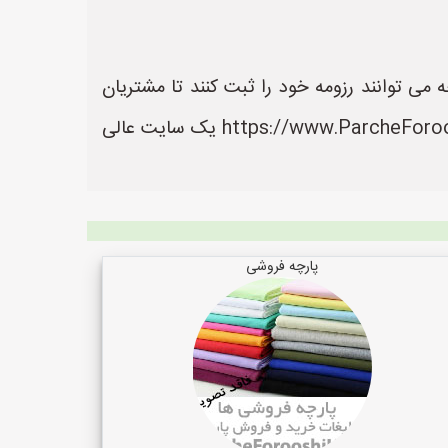
ی توانند رزومه خود را ثبت کنند تا مشتریان
بتوانند آسان تر به اطلاعات و خدمات آنها دسترسی داشته باشند. سایت پارچه فروشی ها به نشانی https://www.ParcheForooshiHa.ir یک سایت عالی
پارچه فروشی