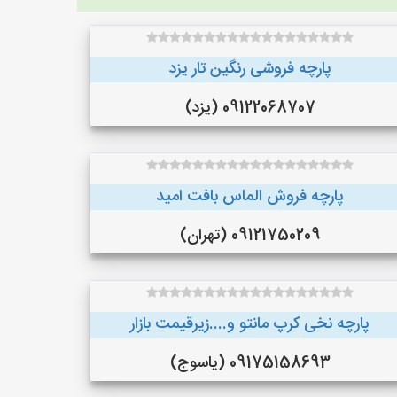
پارچه فروشی رنگین تار یزد
09122068707 (یزد)
پارچه فروش الماس بافت امید
09121750209 (تهران)
پارچه نخی کرپ مانتو و....زیرقیمت بازار
09175158693 (یاسوج)