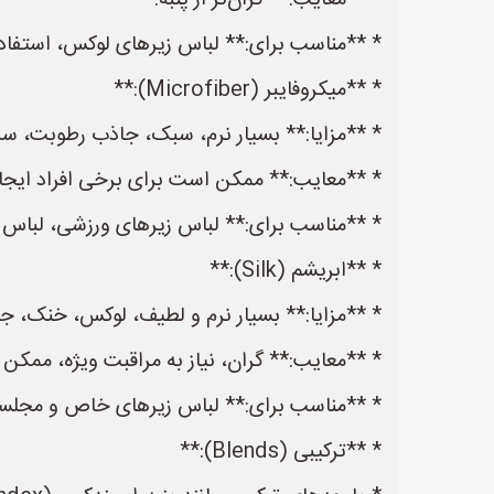
* **معایب:** گران‌تر از پنبه.
* **مناسب برای:** لباس زیرهای لوکس، استفاده
* **میکروفایبر (Microfiber):**
* **مزایا:** بسیار نرم، سبک، جاذب رطوبت، سر
* **معایب:** ممکن است برای برخی افراد ایجا
* **مناسب برای:** لباس زیرهای ورزشی، لباس ز
* **ابریشم (Silk):**
* **مزایا:** بسیار نرم و لطیف، لوکس، خنک، ج
* **معایب:** گران، نیاز به مراقبت ویژه، ممکن
* **مناسب برای:** لباس زیرهای خاص و مجلس
* **ترکیبی (Blends):**