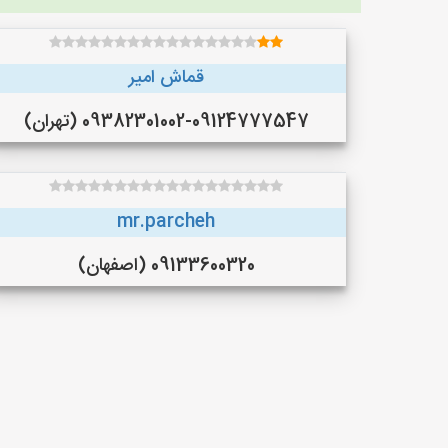
قماش امیر
09382301002-09124777547 (تهران)
mr.parcheh
09133600320 (اصفهان)