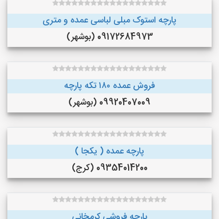
پارچه استوک مبلی لباسی عمده و متری
09172684973 (بوشهر)
فروش عمده ۱۸۰ تکه پارچه
09920407009 (بوشهر)
پارچه عمده ( یکجا )
09354014200 (کرج)
پارچه فروشی کرمخانی