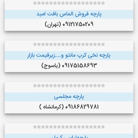
پارچه فروش الماس بافت امید
09121750209 (تهران)
پارچه نخی کرپ مانتو و....زیرقیمت بازار
09175158693 (یاسوج)
پارچه مجلسی
09186829781 (کرمانشاه )