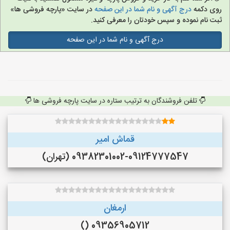
روی دکمه
درج آگهی و نام شما در این صفحه
در سایت «پارچه فروشی ها»
ثبت نام نموده و سپس خودتان را معرفی کنید.
درج آگهی و نام شما در این صفحه
تلفن فروشندگان به ترتیب ستاره در سایت پارچه فروشی ها
قماش امیر
09382301002-09124777547 (تهران)
ارمغان
09356905712 ()