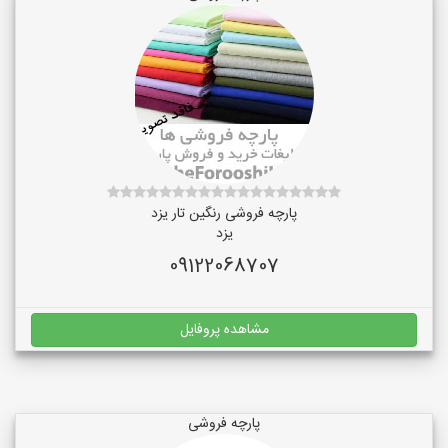
پارچه فروشی رنگین تار یزد
یزد
09122068707
مشاهده پروفایل
پارچه فروشی