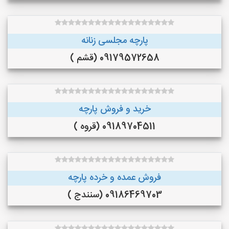
پارچه مجلسی زنانه
09179572658 (قشم )
خرید و فروش پارچه
09189704511 (قروه )
فروش عمده و خرده پارچه
09186469703 (سنندج )