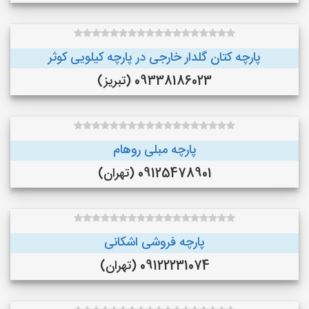
پارچه کتان گلدار خارجی در پارچه کیلویی کوثر
09338186023 (تبریز)
پارچه مبلی روهام
09125478901 (تهران)
پارچه فروشی اشکانی
09122231074 (تهران)