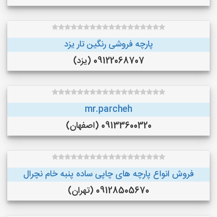
پارچه فروشی رنگین تار یزد
09122068707 (یزد)
mr.parcheh
09133600320 (اصفهان)
فروش انواع پارچه های چاپی ساده پنبه خام نچرال
09128505670 (تهران)