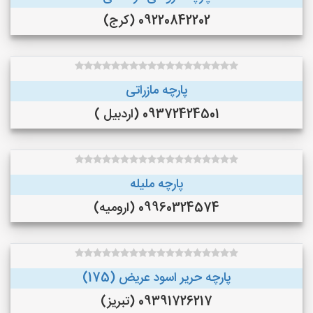
09220842202 (کرج)
پارچه مازراتی
09372424501 (اردبیل )
پارچه ملیله
09960324574 (ارومیه)
پارچه حریر اسود عریض (175)
09391726217 (تبریز)