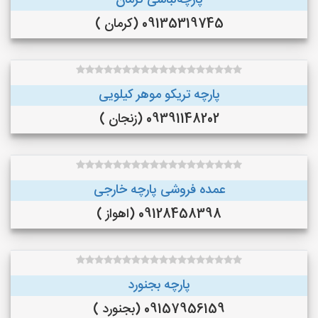
پارچه‌لباسی کرمان
09135319745 (کرمان )
پارچه تریکو موهر کیلویی
09391148202 (زنجان )
عمده فروشی پارچه خارجی
09128458398 (اهواز )
پارچه بجنورد
09157956159 (بجنورد )