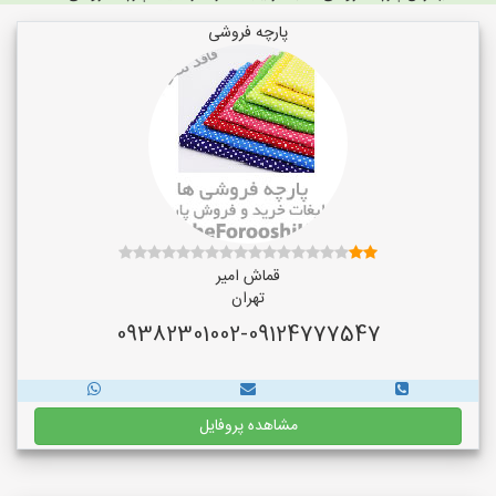
پارچه فروشی
قماش امیر
تهران
09382301002-09124777547
مشاهده پروفایل