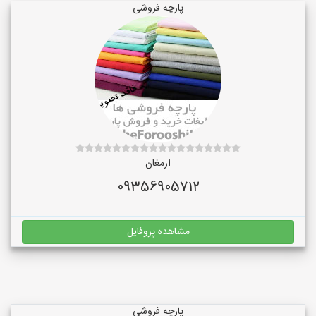
پارچه فروشی
ارمغان
09356905712
مشاهده پروفایل
پارچه فروشی