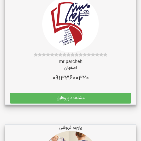
mr.parcheh
اصفهان
09133600320
مشاهده پروفایل
پارچه فروشی