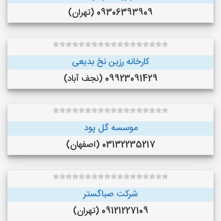
09306393909 (تهران)
کارخانه رزین نخ بدیعی
09923091429 (نجف‌ آباد)
موسسه گل پود
03132235217 (اصفهان)
شرکت صباگستر
09121227109 (تهران)