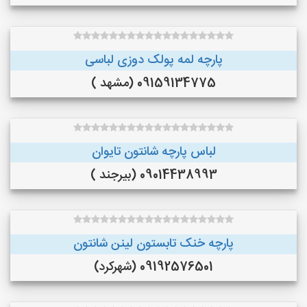
پارچه لمه پولک دوزی لباسی
09159134775 (مشهد )
لباس پارچه شانتون تایوان
09014438993 (بیرجند )
پارچه خنک تابستون لینن شانتون
09192576501 (شهرکرد)