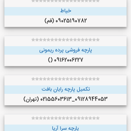
خیاط
09025190782 (قم)
پارچه فروشی پرده ریمونی
09162006227 ()
تکمیل پارچه رایان بافت
09128944053_02155603613 (تهران)
پارچه سرا آریا