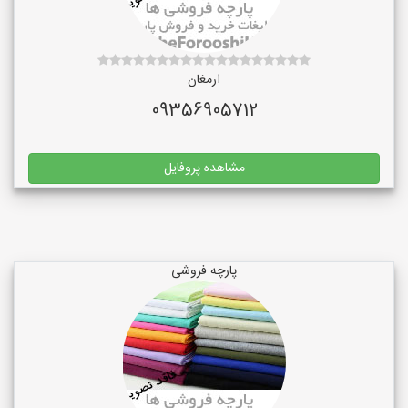
ارمغان
09356905712
مشاهده پروفایل
پارچه فروشی