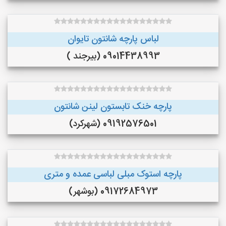
لباس پارچه شانتون تایوان
09014438993 (بیرجند )
پارچه خنک تابستون لینن شانتون
09192576501 (شهرکرد)
پارچه استوک مبلی لباسی عمده و متری
09172684973 (بوشهر)