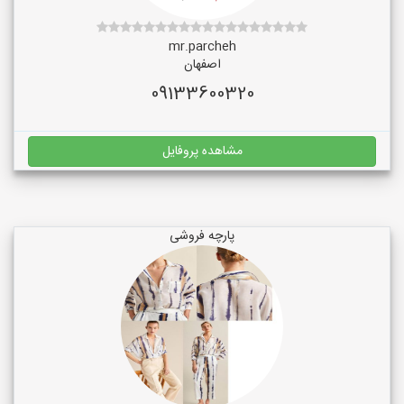
mr.parcheh
اصفهان
09133600320
مشاهده پروفایل
پارچه فروشی