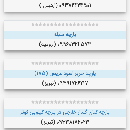
09372424501 (اردبیل )
پارچه ملیله
09960324574 (ارومیه)
پارچه حریر اسود عریض (175)
09391726217 (تبریز)
پارچه کتان گلدار خارجی در پارچه کیلویی کوثر
09338186023 (تبریز)