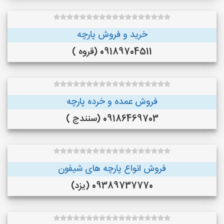
خرید و فروش پارچه
09189704511 (قروه )
فروش عمده و خرده پارچه
09186469703 (سنندج )
فروش انواع پارچه های شیفون
09389737770 (یزد)