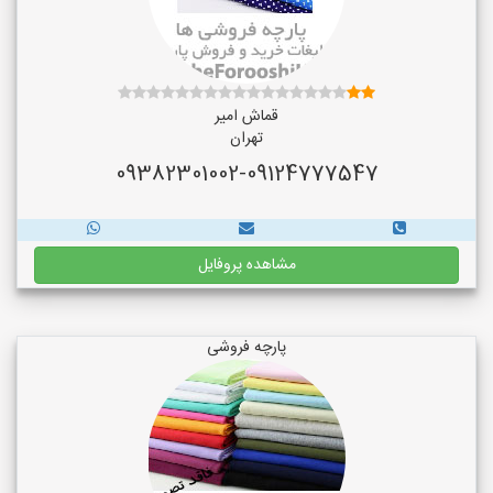
قماش امیر
تهران
09382301002-09124777547
مشاهده پروفایل
پارچه فروشی