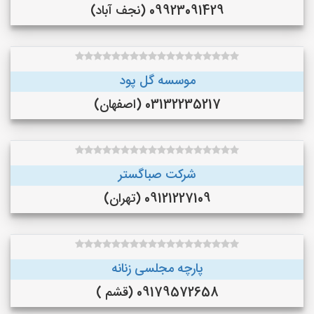
09923091429 (نجف‌ آباد)
موسسه گل پود
03132235217 (اصفهان)
شرکت صباگستر
09121227109 (تهران)
پارچه مجلسی زنانه
09179572658 (قشم )