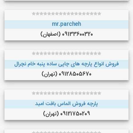
mr.parcheh
09133600320 (اصفهان)
فروش انواع پارچه های چاپی ساده پنبه خام نچرال
09128505670 (تهران)
پارچه فروش الماس بافت امید
09121750209 (تهران)