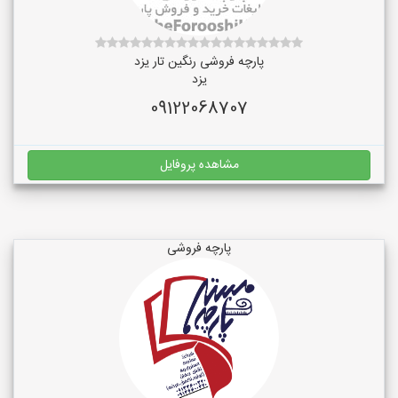
پارچه فروشی رنگین تار یزد
یزد
09122068707
مشاهده پروفایل
پارچه فروشی