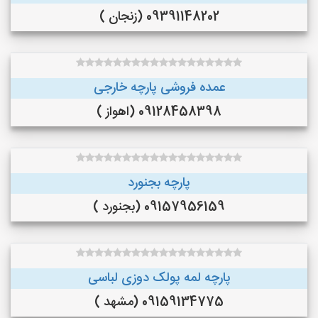
09391148202 (زنجان )
عمده فروشی پارچه خارجی
09128458398 (اهواز )
پارچه بجنورد
09157956159 (بجنورد )
پارچه لمه پولک دوزی لباسی
09159134775 (مشهد )