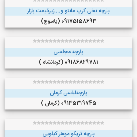
پارچه نخی کرپ مانتو و....زیرقیمت بازار
09175158693 (یاسوج)
پارچه مجلسی
09186829781 (کرمانشاه )
پارچه‌لباسی کرمان
09135319745 (کرمان )
پارچه تریکو موهر کیلویی