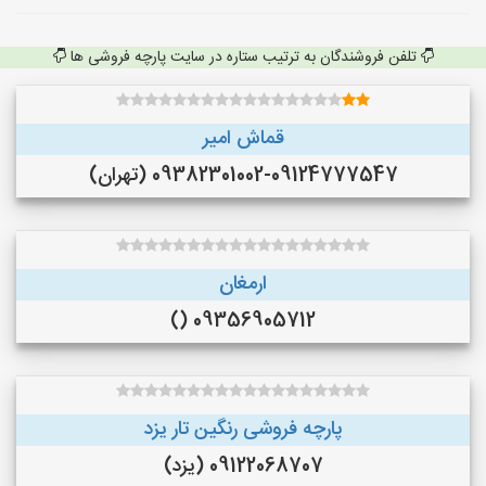
تلفن فروشندگان به ترتیب ستاره در سایت پارچه فروشی ها
قماش امیر
09382301002-09124777547 (تهران)
ارمغان
09356905712 ()
پارچه فروشی رنگین تار یزد
09122068707 (یزد)