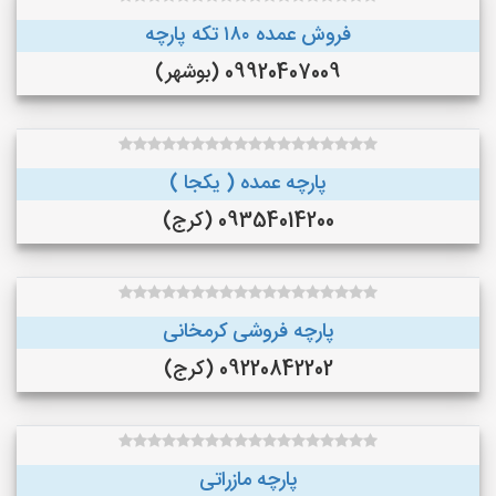
فروش عمده ۱۸۰ تکه پارچه
09920407009 (بوشهر)
پارچه عمده ( یکجا )
09354014200 (کرج)
پارچه فروشی کرمخانی
09220842202 (کرج)
پارچه مازراتی