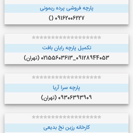
پارچه فروشی پرده ریمونی
09162006227 ()
تکمیل پارچه رایان بافت
09128944053_02155603613 (تهران)
پارچه سرا آریا
09306393909 (تهران)
کارخانه رزین نخ بدیعی