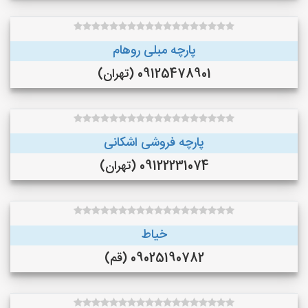
پارچه مبلی روهام
09125478901 (تهران)
پارچه فروشی اشکانی
09122231074 (تهران)
خیاط
09025190782 (قم)