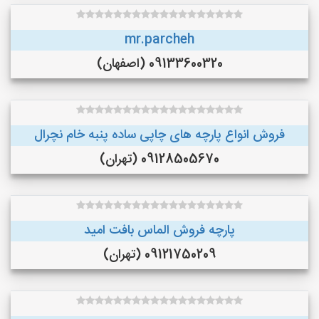
mr.parcheh
09133600320 (اصفهان)
فروش انواع پارچه های چاپی ساده پنبه خام نچرال
09128505670 (تهران)
پارچه فروش الماس بافت امید
09121750209 (تهران)