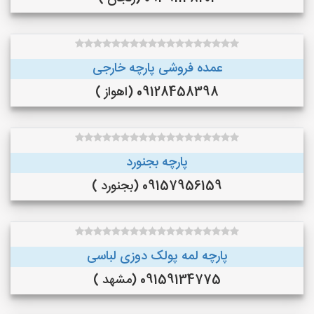
عمده فروشی پارچه خارجی
09128458398 (اهواز )
پارچه بجنورد
09157956159 (بجنورد )
پارچه لمه پولک دوزی لباسی
09159134775 (مشهد )