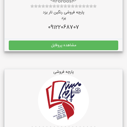
پارچه فروشی رنگین تار یزد
یزد
09122068707
مشاهده پروفایل
پارچه فروشی