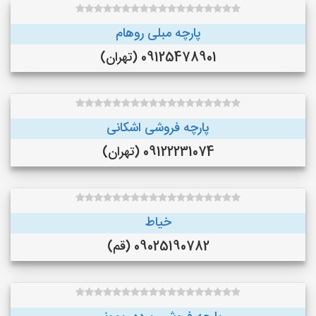
پارچه مبلی روهام
09125478901 (تهران)
پارچه فروشی اشکانی
09122231074 (تهران)
خیاط
09025190782 (قم)