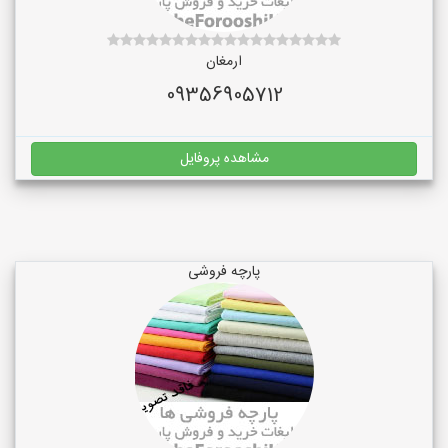
ارمغان
09356905712
مشاهده پروفایل
پارچه فروشی