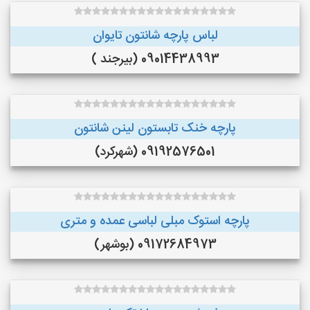
لباس پارچه شانتون تایوان
09014438993 (بیرجند )
پارچه خنک تابستون لینن شانتون
09192576501 (شهرکرد)
پارچه استوک مبلی لباسی عمده و متری
09172684973 (بوشهر)