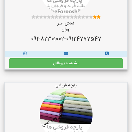
قماش امیر
تهران
09382301002-09124777547
مشاهده پروفایل
پارچه فروشی