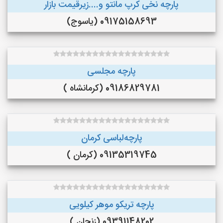
پارچه نخی کرپ مانتو و....زیرقیمت بازار
09175158693 (یاسوج)
پارچه مجلسی
09186829781 (کرمانشاه )
پارچه‌لباسی کرمان
09135319745 (کرمان )
پارچه تریکو موهر کیلویی
09391148202 (زنجان )