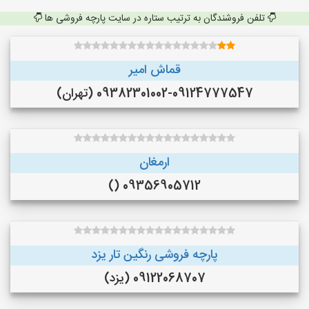
تلفن فروشندگان به ترتیب ستاره در سایت پارچه فروشی ها
قماش امیر
09382301002-09124777547 (تهران)
ارمغان
09356905712 ()
پارچه فروشی رنگین تار یزد
09122068707 (یزد)