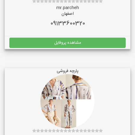
mr.parcheh
اصفهان
09133600320
مشاهده پروفایل
پارچه فروشی