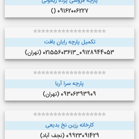
پارچه فروشی پرده ریمونی
09162006227 ()
تکمیل پارچه رایان بافت
09128944053_02155603613 (تهران)
پارچه سرا آریا
09306393909 (تهران)
کارخانه رزین نخ بدیعی
09923091429 (نجف‌ آباد)