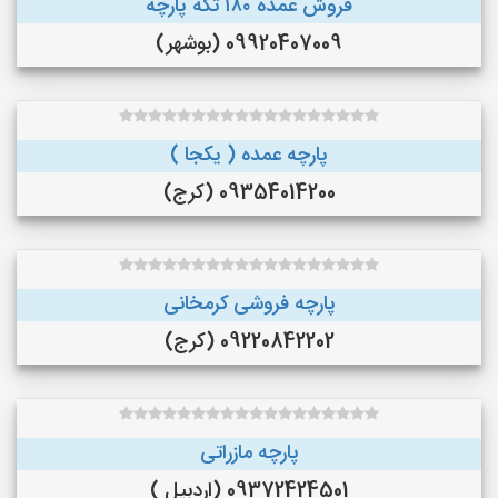
فروش عمده ۱۸۰ تکه پارچه
09920407009 (بوشهر)
پارچه عمده ( یکجا )
09354014200 (کرج)
پارچه فروشی کرمخانی
09220842202 (کرج)
پارچه مازراتی
09372424501 (اردبیل )