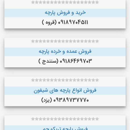
خرید و فروش پارچه
09189704511 (قروه )
فروش عمده و خرده پارچه
09186469703 (سنندج )
فروش انواع پارچه های شیفون
09389737770 (یزد)
فروش پارچه تریکو جم