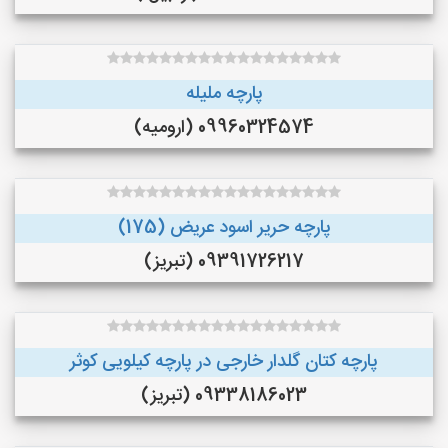
پارچه ملیله
09960324574 (ارومیه)
پارچه حریر اسود عریض (175)
09391726217 (تبریز)
پارچه کتان گلدار خارجی در پارچه کیلویی کوثر
09338186023 (تبریز)