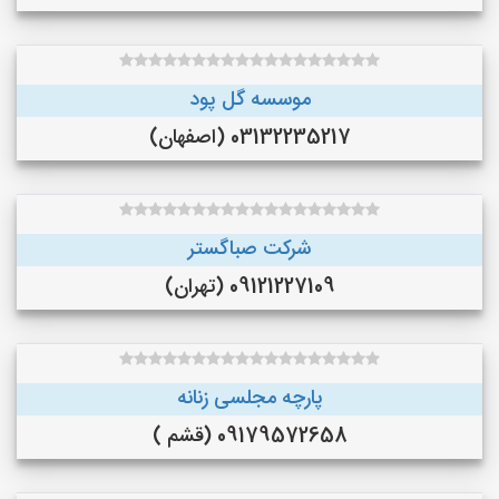
موسسه گل پود
03132235217 (اصفهان)
شرکت صباگستر
09121227109 (تهران)
پارچه مجلسی زنانه
09179572658 (قشم )