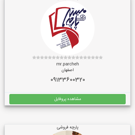
mr.parcheh
اصفهان
09133600320
مشاهده پروفایل
پارچه فروشی