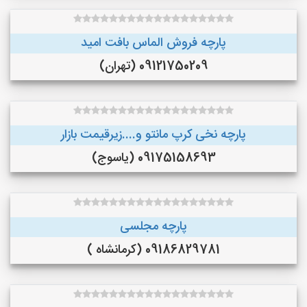
پارچه فروش الماس بافت امید
09121750209 (تهران)
پارچه نخی کرپ مانتو و....زیرقیمت بازار
09175158693 (یاسوج)
پارچه مجلسی
09186829781 (کرمانشاه )