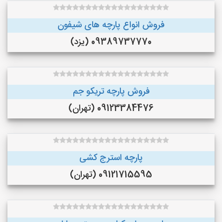
فروش انواع پارچه های شیفون
09389737770 (یزد)
فروش پارچه تریکو جم
09123384476 (تهران)
پارچه استرج کشی
09121715595 (تهران)