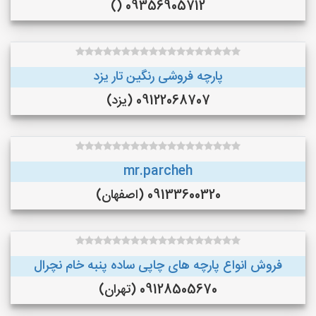
09356905712 ()
پارچه فروشی رنگین تار یزد
09122068707 (یزد)
mr.parcheh
09133600320 (اصفهان)
فروش انواع پارچه های چاپی ساده پنبه خام نچرال
09128505670 (تهران)