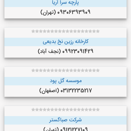
پارچه سرا آریا
09306393909 (تهران)
کارخانه رزین نخ بدیعی
09923091429 (نجف‌ آباد)
موسسه گل پود
03132235217 (اصفهان)
شرکت صباگستر
09121227109 (تهران)