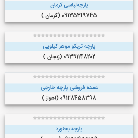
پارچه‌لباسی کرمان
09135319745 (کرمان )
پارچه تریکو موهر کیلویی
09391148202 (زنجان )
عمده فروشی پارچه خارجی
09128458398 (اهواز )
پارچه بجنورد