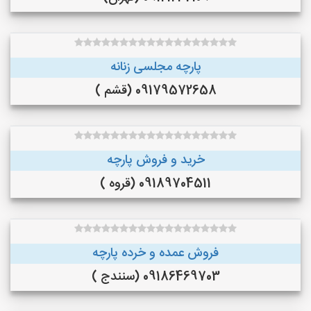
پارچه مجلسی زنانه
09179572658 (قشم )
خرید و فروش پارچه
09189704511 (قروه )
فروش عمده و خرده پارچه
09186469703 (سنندج )