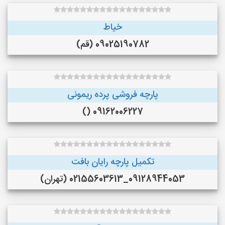
خیاط
09025190782 (قم)
پارچه فروشی پرده ریمونی
09162006227 ()
تکمیل پارچه رایان بافت
09128944053_02155603613 (تهران)