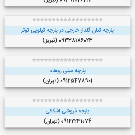
09391726217 (تبریز)
پارچه کتان گلدار خارجی در پارچه کیلویی کوثر
09338186023 (تبریز)
پارچه مبلی روهام
09125478901 (تهران)
پارچه فروشی اشکانی
09122231074 (تهران)