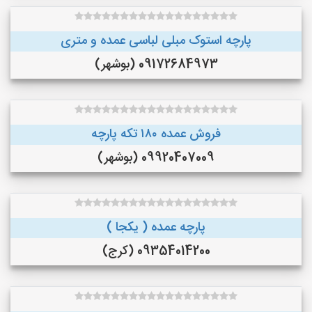
پارچه استوک مبلی لباسی عمده و متری
09172684973 (بوشهر)
فروش عمده ۱۸۰ تکه پارچه
09920407009 (بوشهر)
پارچه عمده ( یکجا )
09354014200 (کرج)