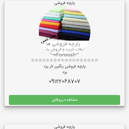
پارچه فروشی
پارچه فروشی رنگین تار یزد
یزد
09122068707
مشاهده پروفایل
پارچه فروشی