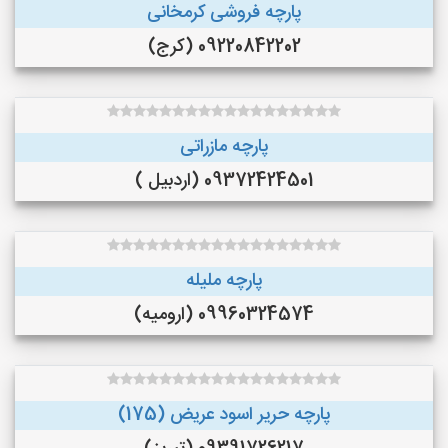
پارچه فروشی کرمخانی
09220842202 (کرج)
پارچه مازراتی
09372424501 (اردبیل )
پارچه ملیله
09960324574 (ارومیه)
پارچه حریر اسود عریض (175)