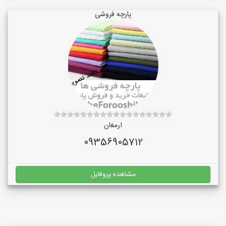
پارچه فروشی
ارمغان
09356905712
مشاهده پروفایل