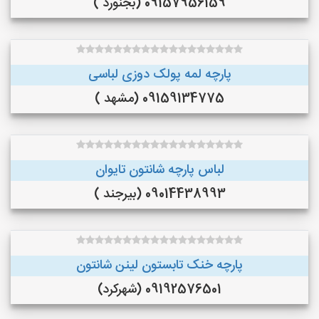
09157956159 (بجنورد )
پارچه لمه پولک دوزی لباسی
09159134775 (مشهد )
لباس پارچه شانتون تایوان
09014438993 (بیرجند )
پارچه خنک تابستون لینن شانتون
09192576501 (شهرکرد)